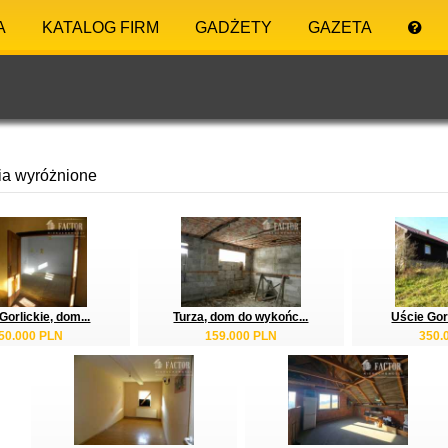
A
KATALOG FIRM
GADŻETY
GAZETA
ia wyróżnione
Gorlickie, dom...
Turza, dom do wykońc...
Uście Gorl
50.000 PLN
159.000 PLN
350.