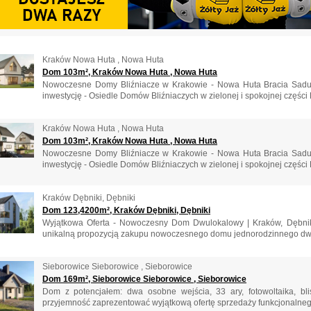
Kraków Nowa Huta , Nowa Huta
Dom 103m², Kraków Nowa Huta , Nowa Huta
Nowoczesne Domy Bliźniacze w Krakowie - Nowa Huta Bracia Sadu
inwestycję - Osiedle Domów Bliźniaczych w zielonej i spokojnej części 
Kraków Nowa Huta , Nowa Huta
Dom 103m², Kraków Nowa Huta , Nowa Huta
Nowoczesne Domy Bliźniacze w Krakowie - Nowa Huta Bracia Sadu
inwestycję - Osiedle Domów Bliźniaczych w zielonej i spokojnej części 
Kraków Dębniki, Dębniki
Dom 123,4200m², Kraków Dębniki, Dębniki
Wyjątkowa Oferta - Nowoczesny Dom Dwulokalowy | Kraków, Dębniki
unikalną propozycją zakupu nowoczesnego domu jednorodzinnego dwu
Sieborowice Sieborowice , Sieborowice
Dom 169m², Sieborowice Sieborowice , Sieborowice
Dom z potencjałem: dwa osobne wejścia, 33 ary, fotowoltaika, b
przyjemność zaprezentować wyjątkową ofertę sprzedaży funkcjonalneg