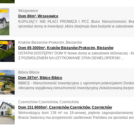
Wrząsowice
Dom 80m², Wrząsowice
KUPUJĄCY NIE PŁACI PROWIZJI I PCC Biuro Nieruchomości Brac
sprzedaż domy w inwestycji ,która obejmuje dwa budynki w zabudowie b
Kraków Bieżanów-Prokocim, Bieżanów
Dom 89,3000m², Kraków Bieżanów-Prokocim, Bieżanów
OSTATNI DOSTĘPNY DOM !!! Nowe domy w zabudowie bliźniaczej - Kra
Z POZWOLENIEM NA UŻYTKOWANIE STAN DEWELOPERSKI ...
Bibice Bibice
Dom 287m², Bibice Bibice
BIBICE - Nieruchomość inwestycyjna z ogromnym potencjałem! Doskon
oferujemy wyjątkową nieruchomość inwestycyjną zlokalizowaną bezpoś
Czernichów Czernichów, Czernichów
Dom 151,9000m², Czernichów Czernichów, Czernichów
Wolnostojący dom 138 m² na 18-arowej, pięknie zagospodarowanej 
Bracia Sadurscy ma przyjemność zaoferować Państwu na sprzedaż woln