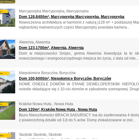
Marcyporęba Marcyporęba, Marcyporęba
Dom 128,8400m², Marcyporęba Marcyporęba, Marcyporęba
Nowoczesna architektura w harmonii z naturą |128 m² + poddasze| Marc
najbardziej malowniczych części Marcyporęby powstała kamera...
Alwernia, Alwernia
Dom 123,1700m², Alwernia, Alwernia
Dom w miejscowości Grojec, gmina Alwernia Inwestycja ta to id
nowoczesnego i energooszczędnego miejsca do życia, z dala od mie...
Niepołomice Boryczów, Boryczów
Dom 100,6000m², Niepołomice Boryczów, Boryczów
NOWE OSIEDLE DOMÓW W STANIE DEWELOPERSKIM- NIEPOŁOMICE 
osiedle składające się z 10-ciu domów w zabudowie szeregowej. Drugi e
Kraków Nowa Huta , Nowa Huta
Dom 120m², Kraków Nowa Huta , Nowa Huta
Biuro Nieruchomości BRACIA SADURSCY ma do zaoferowania 4 domy w
z powierzchnią działki od 3,8 do 5 arów. Domy zlokalizowane w ziel...
Skotniki Skotniki, Skotniki