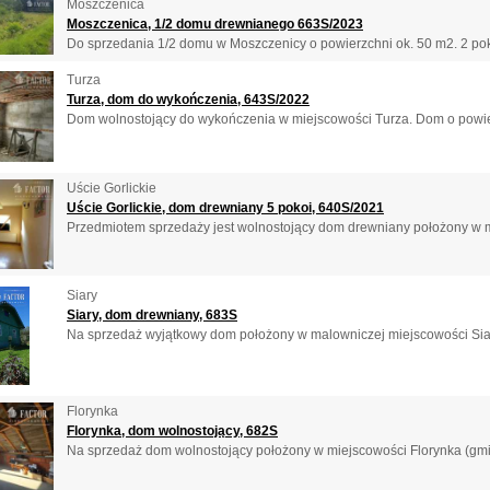
Moszczenica
Moszczenica, 1/2 domu drewnianego 663S/2023
Do sprzedania 1/2 domu w Moszczenicy o powierzchni ok. 50 m2. 2 pokoj
Turza
Turza, dom do wykończenia, 643S/2022
Dom wolnostojący do wykończenia w miejscowości Turza. Dom o powierz
Uście Gorlickie
Uście Gorlickie, dom drewniany 5 pokoi, 640S/2021
Przedmiotem sprzedaży jest wolnostojący dom drewniany położony w mi
Siary
Siary, dom drewniany, 683S
Na sprzedaż wyjątkowy dom położony w malowniczej miejscowości Siary 
Florynka
Florynka, dom wolnostojący, 682S
Na sprzedaż dom wolnostojący położony w miejscowości Florynka (gmi