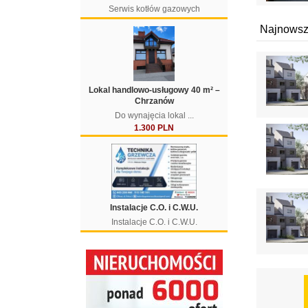
Serwis kotłów gazowych
Najnowsz
Lokal handlowo-usługowy 40 m² –
Chrzanów
Do wynajęcia lokal ...
1.300 PLN
Instalacje C.O. i C.W.U.
Instalacje C.O. i C.W.U.