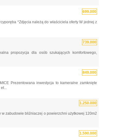
699.000
yporęba *Zdjęcia należą do właściciela oferty W jednej z
739.000
ealna propozycja dla osób szukających komfortowego,
849.000
Prezentowana inwestycja to kameralne zamknięte
t...
1.250.000
 zabudowie bliźniaczej o powierzchni użytkowej 120m2
1.590.000