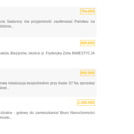
754.000
ia Sadurscy ma przyjemność zaoferować Państwu na
liźnia...
999.000
ków, Bieżanów, okolice ul. Fryderyka Zolla INWESTYCJA
950.000
ała lokalizacja bezpośrednio przy trasie S7 Na sprzedaż
red...
1.300.000
działce - gotowy do zamieszkania! Biuro Nieruchomości
osto...