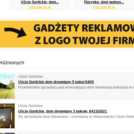
Uście Gorlickie, dom...
Florynka, dom wolnos...
350.000 PLN
750.000 PLN
yróżnionych
Uście Gorlickie
Uście Gorlickie dom drewniany 5 pokoi 640S
Przedmiotem sprzedaży jest wolnostojący dom drewniany położony w mi
Uście Gorlickie
Uście Gorlickie, dom drewniany 3 pokoje, 641S/2021
Do sprzedania dom drewniano - murowany w miejscowości Uście Gorlic