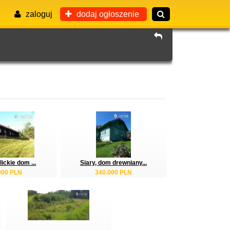
zaloguj
dodaj ogłoszenie
ickie dom ...
Siary, dom drewniany...
000 PLN
340.000 PLN