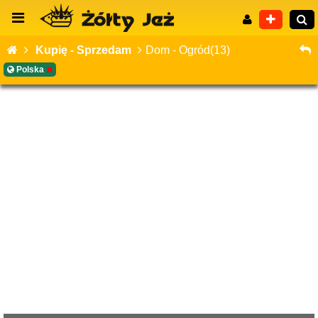
Kupię - Sprzedam
Dom - Ogród(13)
Polska
Wyszukiwanie zaawansowane