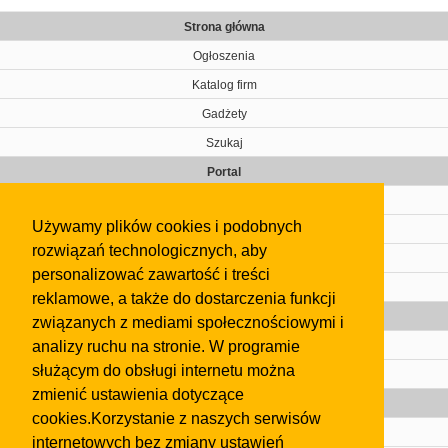
Strona główna
Ogłoszenia
Katalog firm
Gadżety
Szukaj
Portal
Cennik
Używamy plików cookies i podobnych
Kontakt
rozwiązań technologicznych, aby
Regulamin
personalizować zawartość i treści
Pomoc
reklamowe, a także do dostarczenia funkcji
Gazeta
związanych z mediami społecznościowymi i
analizy ruchu na stronie. W programie
Olkusz
służącym do obsługi internetu można
Kontakt
zmienić ustawienia dotyczące
Strefa dla biznesu
cookies.Korzystanie z naszych serwisów
Biura nieruchomości
internetowych bez zmiany ustawień