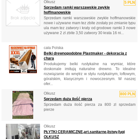
Olkusz
5 PLN
Sprzedam ramki warszawskie zwykle
hoffmanowskie
Sprzedam ramki warszawskie zwykle hoffmanowskie
nowe i używane mam tez zbite zostały po zmianie typu
ula mam tez zatwory i kraty od grodowe ramki 3 nowe
używane 2 zl zbite 3,50 zatwory 30 krata 16 ni...
cała Polska
Belki drewnopodobne Plastmaker - dekoracja z
chara
Produkujemy belki rustykalne na wymiar, które
doskonale imitują naturalne drewno. To idealne
rozwiązanie do wnętrz w stylu rustykalnym, loftowym,
góralskim, klasycznym i nowoczesnym. W naszej
ofer...
Olkusz
800 PLN
Sprzedam duża ilość pierza
Sprzedam duża ilość pierza za 800 zl sprzedam
pierze
Olkusz
PŁYTKI CERAMICZNE,art.sanitarne,listwy,fugi
OLKUSZ