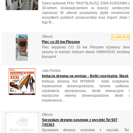
Salon łazienek FHU "PAX"OLKUSZ, EWA KURZAWA z
30-letnim doświadczeniem w branży serdecznie
zaprasza! W ofercie posiadamy płytki ceramiczne
wszystkich polskich producentów oraz import ,kleje i
fugi fir...
Olkusz
2.100 PLN
Piec co 20 kw Pleszew
Piec węglowy CO 20 kw Pleszew używany dwa
sezony w bardzo dobrym stanie 698943542 możliwy
transport
cała Polska
Imitacja drewna na wymiar - Belki rustykalne, Mask
Imitacja drewna NA WYMIAR - belki rustykalne,
maskownice drewnopodobne, lamele sufitowe,
sztukateria styropianowa, deski elewacyjne i
elastyczne okleiny drewnopodobne. Belki i
maskownice...
Olkusz
Sprzedam drewno sosnowe z wycinki Tel 507
745363
Sprzedam drewno sosnowe z wycinki. Tel.