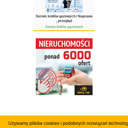
Serwis kotłów gazowych / Naprawa
, przegląd
Serwis kotłów gazowych
Strona główna
Portal
Używamy plików cookies i podobnych rozwiązań technologic
Ogłoszenia
Cennik