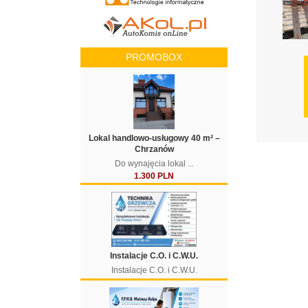
PROMOBOX
Lokal handlowo-usługowy 40 m² –
Chrzanów
Do wynajęcia lokal ...
1.300 PLN
Instalacje C.O. i C.W.U.
Instalacje C.O. i C.W.U.