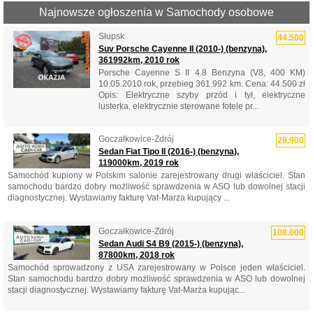
Najnowsze ogłoszenia w Samochody osobowe
Słupsk
44.500
Suv Porsche Cayenne II (2010-) (benzyna),
361992km, 2010 rok
Porsche Cayenne S II 4.8 Benzyna (V8, 400 KM)
10.05.2010 rok, przebieg 361.992 km. Cena: 44.500 zł
Opis: Elektryczne szyby przód i tył, elektryczne
lusterka, elektrycznie sterowane fotele pr...
Goczałkowice-Zdrój
29.900
Sedan Fiat Tipo II (2016-) (benzyna),
119000km, 2019 rok
Samochód kupiony w Polskim salonie zarejestrowany drugi właściciel. Stan
samochodu bardzo dobry możliwość sprawdzenia w ASO lub dowolnej stacji
diagnostycznej. Wystawiamy fakturę Vat-Marża kupujący ...
Goczałkowice-Zdrój
108.000
Sedan Audi S4 B9 (2015-) (benzyna),
87800km, 2018 rok
Samochód sprowadzony z USA zarejestrowany w Polsce jeden właściciel.
Stan samochodu bardzo dobry możliwość sprawdzenia w ASO lub dowolnej
stacji diagnostycznej. Wystawiamy fakturę Vat-Marża kupując...