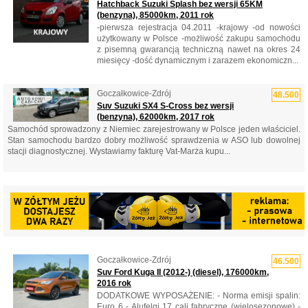
Hatchback Suzuki Splash bez wersji 65KM
(benzyna), 85000km, 2011 rok
-pierwsza rejestracja 04.2011 -krajowy -od nowości
użytkowany w Polsce -możliwość zakupu samochodu
z pisemną gwarancją techniczną nawet na okres 24
miesięcy -dość dynamicznym i zarazem ekonomiczn...
Goczałkowice-Zdrój
48.500
Suv Suzuki SX4 S-Cross bez wersji
(benzyna), 62000km, 2017 rok
Samochód sprowadzony z Niemiec zarejestrowany w Polsce jeden właściciel.
Stan samochodu bardzo dobry możliwość sprawdzenia w ASO lub dowolnej
stacji diagnostycznej. Wystawiamy fakturę Vat-Marża kupu...
Goczałkowice-Zdrój
46.500
Suv Ford Kuga II (2012-) (diesel), 176000km,
2016 rok
DODATKOWE WYPOSAŻENIE: - Norma emisji spalin:
Euro 6 - Alufelgi 17 cali fabryczne (wielosezonowe) -