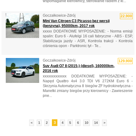
wspomaganie kierownicy, sterowanie radiem z ki...
Goczałkowice-Zdrój
22.900
Mini Van Citroen C3 Picasso bez wersji
(benzyna), 95000km, 2017 rok
xxxxx DODATKOWE WYPOSAŻENIE: - Norma emisji
spalin: Euro 6 - Alufelgi 16 cali fabryczne - ABS - ESP,
Stabilizacja jazdy - ASR, Kontrola trakcji - Kontrola
ciśnienia opon - Parktronic tył - Te...
Goczałkowice-Zdrój
129.900
Suv Audi Q7 II (2015-) (diesel), 160000km,
2016 rok
xxxxxxxxxxxxx DODATKOWE WYPOSAŻENIE: -
Napęd Quattro 4x4 3.0 TDI V6 272KM Euro 6 -
Skrzynia Automatyczna 8 biegów ZF hydrokinetyczna -
Manetki zmiany biegów przy kierownicy - Zawieszenie
pne...
3
<
1
2
4
5
6
10
14
>