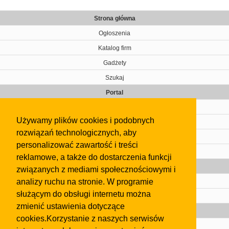
Strona główna
Ogłoszenia
Katalog firm
Gadżety
Szukaj
Portal
Cennik
Używamy plików cookies i podobnych
Kontakt
rozwiązań technologicznych, aby
Regulamin
personalizować zawartość i treści
Pomoc
reklamowe, a także do dostarczenia funkcji
Gazeta
związanych z mediami społecznościowymi i
analizy ruchu na stronie. W programie
Olkusz
służącym do obsługi internetu można
Kontakt
zmienić ustawienia dotyczące
Strefa dla biznesu
cookies.Korzystanie z naszych serwisów
Biura nieruchomości