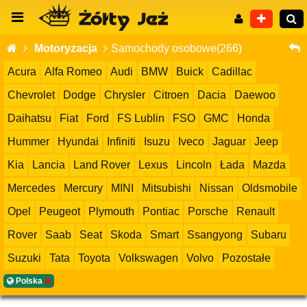
Motoryzacja
Samochody osobowe(266)
Acura
Alfa Romeo
Audi
BMW
Buick
Cadillac
Chevrolet
Dodge
Chrysler
Citroen
Dacia
Daewoo
Wyszukiwanie zaawansowane
Daihatsu
Fiat
Ford
FS Lublin
FSO
GMC
Honda
Hummer
Hyundai
Infiniti
Isuzu
Iveco
Jaguar
Jeep
Kia
Lancia
Land Rover
Lexus
Lincoln
Łada
Mazda
Mercedes
Mercury
MINI
Mitsubishi
Nissan
Oldsmobile
Opel
Peugeot
Plymouth
Pontiac
Porsche
Renault
Rover
Saab
Seat
Skoda
Smart
Ssangyong
Subaru
Suzuki
Tata
Toyota
Volkswagen
Volvo
Pozostałe
Polska