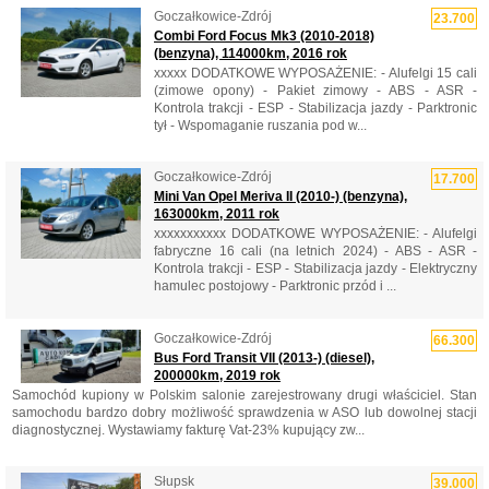
Goczałkowice-Zdrój
23.700
Combi Ford Focus Mk3 (2010-2018)
(benzyna), 114000km, 2016 rok
xxxxx DODATKOWE WYPOSAŻENIE: - Alufelgi 15 cali
(zimowe opony) - Pakiet zimowy - ABS - ASR -
Kontrola trakcji - ESP - Stabilizacja jazdy - Parktronic
tył - Wspomaganie ruszania pod w...
Goczałkowice-Zdrój
17.700
Mini Van Opel Meriva II (2010-) (benzyna),
163000km, 2011 rok
xxxxxxxxxxx DODATKOWE WYPOSAŻENIE: - Alufelgi
fabryczne 16 cali (na letnich 2024) - ABS - ASR -
Kontrola trakcji - ESP - Stabilizacja jazdy - Elektryczny
hamulec postojowy - Parktronic przód i ...
Goczałkowice-Zdrój
66.300
Bus Ford Transit VII (2013-) (diesel),
200000km, 2019 rok
Samochód kupiony w Polskim salonie zarejestrowany drugi właściciel. Stan
samochodu bardzo dobry możliwość sprawdzenia w ASO lub dowolnej stacji
diagnostycznej. Wystawiamy fakturę Vat-23% kupujący zw...
Słupsk
39.000