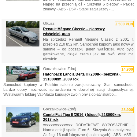
Napęd na przednią oś - Skrzynia 6 biegów - Pakiet
zimowy - ABS - ESP - Stabilizacja jazdy - ...
Olkusz
2.500 PLN
Renault Mégane Classic – pierwszy
właściciel, auto
Na sprzedaż Renault Mégane Classic z 2001 r,
przebieg 210 852 km. Samochód kupiony jako nowy w
salonie – od początku jeden właściciel. Auto było
garażowane, dzięki czemu jak na swój wiek ma
niewiele ...
Goczałkowice-Zdrój
14.900
Hatchback Lancia Delta III (2008-) (benzyna),
151000km, 2009 rok
Samochód kupiony w Polskim salonie zarejestrowany. Stan samochodu
bardzo dobry możliwość sprawdzenia w dowolnej stacji diagnostycznej.
Wystawiamy fakturę Vat-Marża kupujący zwolniony z opłaty skarbo...
Goczałkowice-Zdrój
28.900
Combi Fiat Tipo II (2016-) (diesel), 218000km,
2017 rok
xxxxxxxxxxxxxxxx DODATKOWE WYPOSAŻENIE: -
Norma emisji spalin: Euro 6 - Skrzynia Automatyczna -
Alufelgi 16 cali fabryczne (na zimowych) - ABS - ASR -