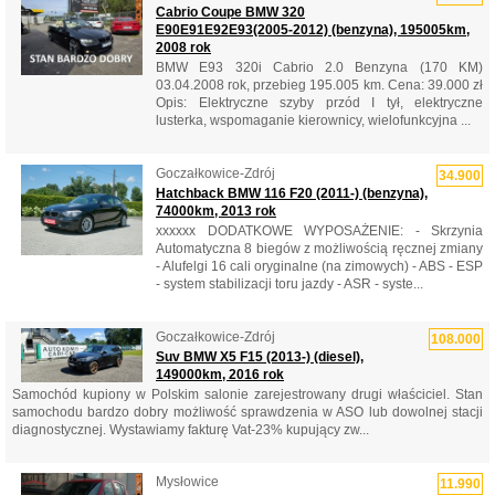
Cabrio Coupe BMW 320
E90E91E92E93(2005-2012) (benzyna), 195005km,
2008 rok
BMW E93 320i Cabrio 2.0 Benzyna (170 KM)
03.04.2008 rok, przebieg 195.005 km. Cena: 39.000 zł
Opis: Elektryczne szyby przód I tył, elektryczne
lusterka, wspomaganie kierownicy, wielofunkcyjna ...
Goczałkowice-Zdrój
34.900
Hatchback BMW 116 F20 (2011-) (benzyna),
74000km, 2013 rok
xxxxxx DODATKOWE WYPOSAŻENIE: - Skrzynia
Automatyczna 8 biegów z możliwością ręcznej zmiany
- Alufelgi 16 cali oryginalne (na zimowych) - ABS - ESP
- system stabilizacji toru jazdy - ASR - syste...
Goczałkowice-Zdrój
108.000
Suv BMW X5 F15 (2013-) (diesel),
149000km, 2016 rok
Samochód kupiony w Polskim salonie zarejestrowany drugi właściciel. Stan
samochodu bardzo dobry możliwość sprawdzenia w ASO lub dowolnej stacji
diagnostycznej. Wystawiamy fakturę Vat-23% kupujący zw...
Mysłowice
11.990