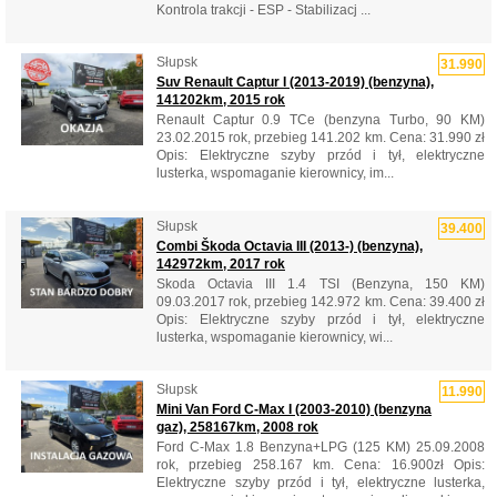
Kontrola trakcji - ESP - Stabilizacj ...
Słupsk
31.990
Suv Renault Captur I (2013-2019) (benzyna),
141202km, 2015 rok
Renault Captur 0.9 TCe (benzyna Turbo, 90 KM)
23.02.2015 rok, przebieg 141.202 km. Cena: 31.990 zł
Opis: Elektryczne szyby przód i tył, elektryczne
lusterka, wspomaganie kierownicy, im...
Słupsk
39.400
Combi Škoda Octavia III (2013-) (benzyna),
142972km, 2017 rok
Skoda Octavia III 1.4 TSI (Benzyna, 150 KM)
09.03.2017 rok, przebieg 142.972 km. Cena: 39.400 zł
Opis: Elektryczne szyby przód i tył, elektryczne
lusterka, wspomaganie kierownicy, wi...
Słupsk
11.990
Mini Van Ford C-Max I (2003-2010) (benzyna
gaz), 258167km, 2008 rok
Ford C-Max 1.8 Benzyna+LPG (125 KM) 25.09.2008
rok, przebieg 258.167 km. Cena: 16.900zł Opis:
Elektryczne szyby przód i tył, elektryczne lusterka,