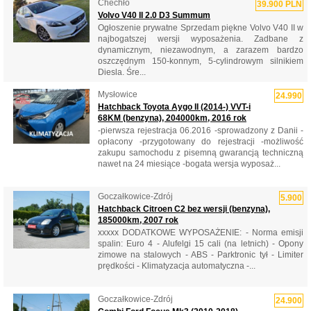
Chechło
39.900 PLN
Volvo V40 II 2.0 D3 Summum
Ogłoszenie prywatne Sprzedam piękne Volvo V40 II w
najbogatszej wersji wyposażenia. Zadbane z
dynamicznym, niezawodnym, a zarazem bardzo
oszczędnym 150-konnym, 5-cylindrowym silnikiem
Diesla. Śre...
Mysłowice
24.990
Hatchback Toyota Aygo II (2014-) VVT-i
68KM (benzyna), 204000km, 2016 rok
-pierwsza rejestracja 06.2016 -sprowadzony z Danii -
opłacony -przygotowany do rejestracji -możliwość
zakupu samochodu z pisemną gwarancją techniczną
nawet na 24 miesiące -bogata wersja wyposaż...
Goczałkowice-Zdrój
5.900
Hatchback Citroen C2 bez wersji (benzyna),
185000km, 2007 rok
xxxxx DODATKOWE WYPOSAŻENIE: - Norma emisji
spalin: Euro 4 - Alufelgi 15 cali (na letnich) - Opony
zimowe na stalowych - ABS - Parktronic tył - Limiter
prędkości - Klimatyzacja automatyczna -...
Goczałkowice-Zdrój
24.900