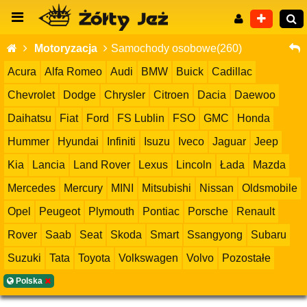
Motoryzacja
Samochody osobowe(260)
Acura
Alfa Romeo
Audi
BMW
Buick
Cadillac
Chevrolet
Dodge
Chrysler
Citroen
Dacia
Daewoo
Wyszukiwanie zaawansowane
Daihatsu
Fiat
Ford
FS Lublin
FSO
GMC
Honda
Hummer
Hyundai
Infiniti
Isuzu
Iveco
Jaguar
Jeep
Kia
Lancia
Land Rover
Lexus
Lincoln
Łada
Mazda
Mercedes
Mercury
MINI
Mitsubishi
Nissan
Oldsmobile
Opel
Peugeot
Plymouth
Pontiac
Porsche
Renault
Rover
Saab
Seat
Skoda
Smart
Ssangyong
Subaru
Suzuki
Tata
Toyota
Volkswagen
Volvo
Pozostałe
Polska