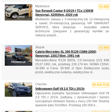
Mysłowice
55.990
Suv Renault Captur II (2019-) TCe 130KM
(benzyna), 42000km, 2020 rok
Możliwość zakupu z 3-miesięczną lub 12-miesięczną
a nawet 24-miesięczną gwarancją VIP GWARANT
SERVICE, która obejmuje: - wszystkie usterki
techniczne (związane z gwarancją) wynikłe po
nabyciu pojazd...
Słupsk
34.990
Cabrio Mercedes SL 300 R129 (1989-2000)
(benzyna), 226174km, 1991 rok
Mercedes-Benz R129 300SL 3.0 benzyna (231 KM)
25.07.1991 rok, przebieg 226.174 km. NOWA CENA:
34.990 zł Cena: 39.990 zł Opis: Elektryczne szyby
przód, elektryczne lusterka, elektrycznie st...
Chechło
40.900 PLN
Volkswagen Golf VII 2.0 TDI z 2015r
Ogłoszenie prywatne Sprzedam Volkswagen Golf VII
2.0 TDI z 2015r. Zadbany, z dynamicznym i bardzo
oszczędnym silnikiem Diesla o mocy 150 KM. Średnie
spalanie tylko 5l/100km. Przebieg 165 000 k...