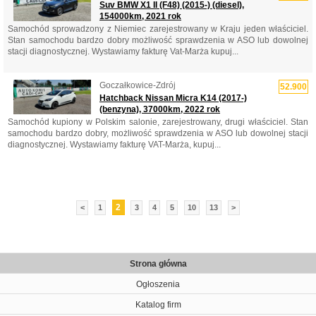
Suv BMW X1 II (F48) (2015-) (diesel),
154000km, 2021 rok
Samochód sprowadzony z Niemiec zarejestrowany w Kraju jeden właściciel.
Stan samochodu bardzo dobry możliwość sprawdzenia w ASO lub dowolnej
stacji diagnostycznej. Wystawiamy fakturę Vat-Marża kupuj...
Goczałkowice-Zdrój
52.900
Hatchback Nissan Micra K14 (2017-)
(benzyna), 37000km, 2022 rok
Samochód kupiony w Polskim salonie, zarejestrowany, drugi właściciel. Stan
samochodu bardzo dobry, możliwość sprawdzenia w ASO lub dowolnej stacji
diagnostycznej. Wystawiamy fakturę VAT-Marża, kupuj...
2
<
1
3
4
5
10
13
>
Strona główna
Ogłoszenia
Katalog firm