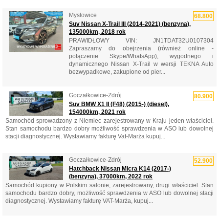
Mysłowice
68.800
Suv Nissan X-Trail III (2014-2021) (benzyna),
135000km, 2018 rok
PRAWIDŁOWY VIN: JN1TDAT32U0107304
Zapraszamy do obejrzenia (również online -
połączenie Skype/WhatsApp), wygodnego i
dynamicznego Nissan X-Trail w wersji TEKNA Auto
bezwypadkowe, zakupione od pier...
Goczałkowice-Zdrój
80.900
Suv BMW X1 II (F48) (2015-) (diesel),
154000km, 2021 rok
Samochód sprowadzony z Niemiec zarejestrowany w Kraju jeden właściciel.
Stan samochodu bardzo dobry możliwość sprawdzenia w ASO lub dowolnej
stacji diagnostycznej. Wystawiamy fakturę Vat-Marża kupuj...
Goczałkowice-Zdrój
52.900
Hatchback Nissan Micra K14 (2017-)
(benzyna), 37000km, 2022 rok
Samochód kupiony w Polskim salonie, zarejestrowany, drugi właściciel. Stan
samochodu bardzo dobry, możliwość sprawdzenia w ASO lub dowolnej stacji
diagnostycznej. Wystawiamy fakturę VAT-Marża, kupuj...