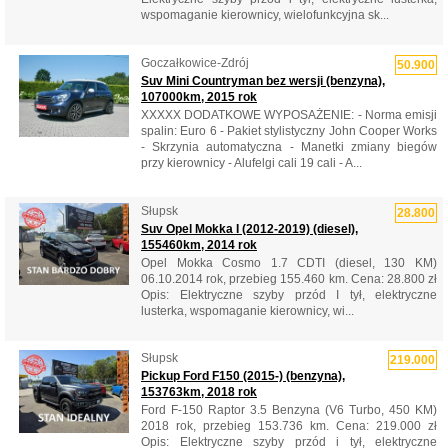
wspomaganie kierownicy, wielofunkcyjna sk...
Goczałkowice-Zdrój
50.900
Suv Mini Countryman bez wersji (benzyna),
107000km, 2015 rok
XXXXX DODATKOWE WYPOSAŻENIE: - Norma emisji
spalin: Euro 6 - Pakiet stylistyczny John Cooper Works
- Skrzynia automatyczna - Manetki zmiany biegów
przy kierownicy - Alufelgi cali 19 cali - A...
Słupsk
28.800
Suv Opel Mokka I (2012-2019) (diesel),
155460km, 2014 rok
Opel Mokka Cosmo 1.7 CDTI (diesel, 130 KM)
06.10.2014 rok, przebieg 155.460 km. Cena: 28.800 zł
Opis: Elektryczne szyby przód I tył, elektryczne
lusterka, wspomaganie kierownicy, wi...
Słupsk
219.000
Pickup Ford F150 (2015-) (benzyna),
153763km, 2018 rok
Ford F-150 Raptor 3.5 Benzyna (V6 Turbo, 450 KM)
2018 rok, przebieg 153.736 km. Cena: 219.000 zł
Opis: Elektryczne szyby przód i tył, elektryczne