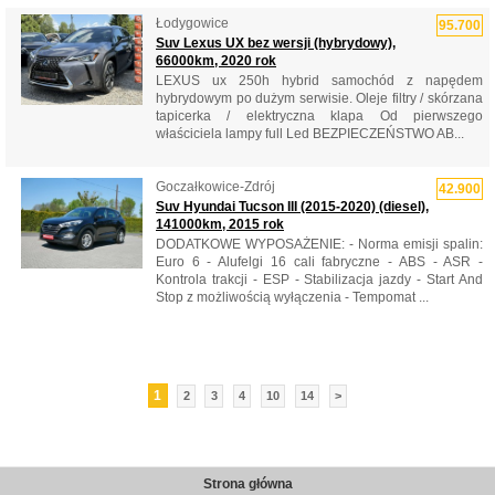
Łodygowice
95.700
Suv Lexus UX bez wersji (hybrydowy),
66000km, 2020 rok
LEXUS ux 250h hybrid samochód z napędem
hybrydowym po dużym serwisie. Oleje filtry / skórzana
tapicerka / elektryczna klapa Od pierwszego
właściciela lampy full Led BEZPIECZEŃSTWO AB...
Goczałkowice-Zdrój
42.900
Suv Hyundai Tucson III (2015-2020) (diesel),
141000km, 2015 rok
DODATKOWE WYPOSAŻENIE: - Norma emisji spalin:
Euro 6 - Alufelgi 16 cali fabryczne - ABS - ASR -
Kontrola trakcji - ESP - Stabilizacja jazdy - Start And
Stop z możliwością wyłączenia - Tempomat ...
1
2
3
4
10
14
>
Strona główna