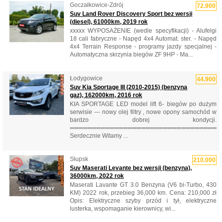
Goczałkowice-Zdrój
72.900
Suv Land Rover Discovery Sport bez wersji
(diesel), 61000km, 2019 rok
xxxxx WYPOSAŻENIE (wedle specyfikacji) - Alufelgi
18 cali fabryczne - Napęd 4x4 Automat. ster. - Napęd
4x4 Terrain Response - programy jazdy specjalnej -
Automatyczna skrzynia biegów ZF 9HP - Ma...
Łodygowice
44.900
Suv Kia Sportage III (2010-2015) (benzyna
gaz), 162000km, 2016 rok
KIA SPORTAGE LED model lift 6- biegów po dużym
serwisie --- nowy olej filtry , nowe opony samochód w
bardzo dobrej kondycji.
══════════════════════════════════
Serdecznie Witamy ...
Słupsk
210.000
Suv Maserati Levante bez wersji (benzyna),
36000km, 2022 rok
Maserati Lavante GT 3.0 Benzyna (V6 bi-Turbo, 430
KM) 2022 rok, przebieg 36,000 km. Cena: 210,000 zł
Opis: Elektryczne szyby przód i tył, elektryczne
lusterka, wspomaganie kierownicy, wi...