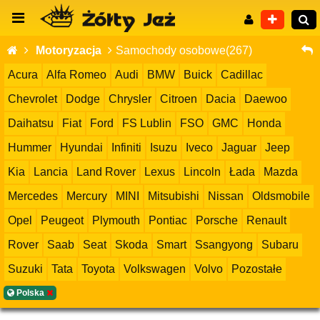
Motoryzacja
Samochody osobowe(267)
Acura
Alfa Romeo
Audi
BMW
Buick
Cadillac
Chevrolet
Dodge
Chrysler
Citroen
Dacia
Daewoo
Wyszukiwanie zaawansowane
Daihatsu
Fiat
Ford
FS Lublin
FSO
GMC
Honda
Hummer
Hyundai
Infiniti
Isuzu
Iveco
Jaguar
Jeep
Kia
Lancia
Land Rover
Lexus
Lincoln
Łada
Mazda
Mercedes
Mercury
MINI
Mitsubishi
Nissan
Oldsmobile
Opel
Peugeot
Plymouth
Pontiac
Porsche
Renault
Rover
Saab
Seat
Skoda
Smart
Ssangyong
Subaru
Suzuki
Tata
Toyota
Volkswagen
Volvo
Pozostałe
Polska