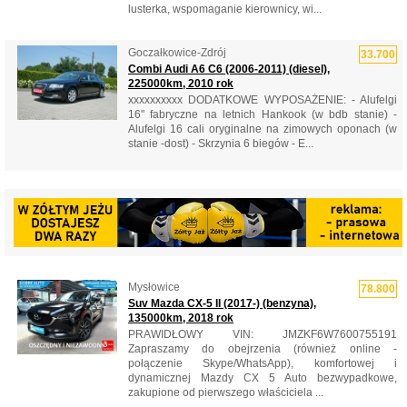
lusterka, wspomaganie kierownicy, wi...
Goczałkowice-Zdrój
33.700
Combi Audi A6 C6 (2006-2011) (diesel),
225000km, 2010 rok
xxxxxxxxxx DODATKOWE WYPOSAŻENIE: - Alufelgi
16" fabryczne na letnich Hankook (w bdb stanie) -
Alufelgi 16 cali oryginalne na zimowych oponach (w
stanie -dost) - Skrzynia 6 biegów - E...
Mysłowice
78.800
Suv Mazda CX-5 II (2017-) (benzyna),
135000km, 2018 rok
PRAWIDŁOWY VIN: JMZKF6W7600755191
Zapraszamy do obejrzenia (również online -
połączenie Skype/WhatsApp), komfortowej i
dynamicznej Mazdy CX 5 Auto bezwypadkowe,
zakupione od pierwszego właściciela ...