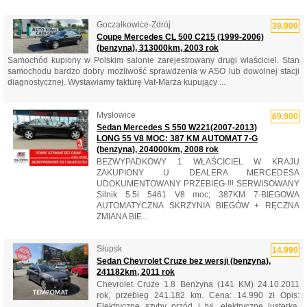
Goczałkowice-Zdrój
39.900
Coupe Mercedes CL 500 C215 (1999-2006)
(benzyna), 313000km, 2003 rok
Samochód kupiony w Polskim salonie zarejestrowany drugi właściciel. Stan
samochodu bardzo dobry możliwość sprawdzenia w ASO lub dowolnej stacji
diagnostycznej. Wystawiamy fakturę Vat-Marża kupujący ...
Mysłowice
69.900
Sedan Mercedes S 550 W221(2007-2013)
LONG 55 V8 MOC: 387 KM AUTOMAT 7-G
(benzyna), 204000km, 2008 rok
BEZWYPADKOWY 1 WŁAŚCICIEL W KRAJU
ZAKUPIONY U DEALERA MERCEDESA
UDOKUMENTOWANY PRZEBIEG-!!! SERWISOWANY
Silnik 5.5i 5461 V8 moc; 387KM 7-BIEGOWA
AUTOMATYCZNA SKRZYNIA BIEGÓW + RĘCZNA
ZMIANA BIE...
Słupsk
14.990
Sedan Chevrolet Cruze bez wersji (benzyna),
241182km, 2011 rok
Chevrolet Cruze 1.8 Benzyna (141 KM) 24.10.2011
rok, przebieg 241.182 km. Cena: 14.990 zł Opis:
Elektryczne szyby przód i tył, elektryczne lusterka,