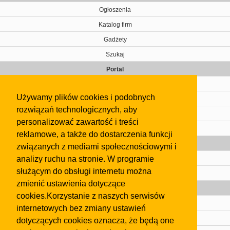
Ogłoszenia
Katalog firm
Gadżety
Szukaj
Portal
Cennik
Używamy plików cookies i podobnych
Kontakt
rozwiązań technologicznych, aby
Regulamin
personalizować zawartość i treści
Pomoc
reklamowe, a także do dostarczenia funkcji
Gazeta
związanych z mediami społecznościowymi i
analizy ruchu na stronie. W programie
Olkusz
służącym do obsługi internetu można
Kontakt
zmienić ustawienia dotyczące
Strefa dla biznesu
cookies.Korzystanie z naszych serwisów
Biura nieruchomości
internetowych bez zmiany ustawień
Dealerzy i autokomisy
dotyczących cookies oznacza, że będą one