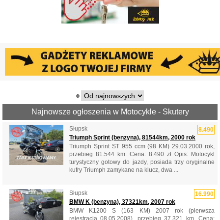
Najnowsze ogłoszenia w Motocykle - Skutery
Słupsk
8.490
Triumph Sprint (benzyna), 81544km, 2000 rok
Triumph Sprint ST 955 ccm (98 KM) 29.03.2000 rok,
przebieg 81.544 km. Cena: 8.490 zł Opis: Motocykl
turystyczny gotowy do jazdy, posiada trzy oryginalne
kufry Triumph zamykane na klucz, dwa ...
Słupsk
16.990
BMW K (benzyna), 37321km, 2007 rok
BMW K1200 S (163 KM) 2007 rok (pierwsza
rejestracja 08.05.2008), przebieg 37.321 km. Cena: