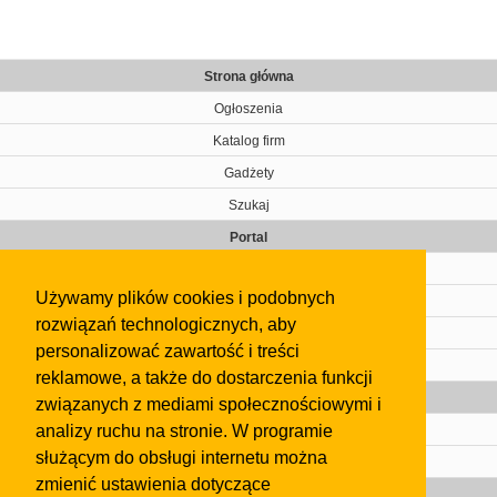
Strona główna
Ogłoszenia
Katalog firm
Gadżety
Szukaj
Portal
Cennik
Używamy plików cookies i podobnych
Kontakt
rozwiązań technologicznych, aby
Regulamin
personalizować zawartość i treści
Pomoc
reklamowe, a także do dostarczenia funkcji
Gazeta
związanych z mediami społecznościowymi i
analizy ruchu na stronie. W programie
Olkusz
służącym do obsługi internetu można
Kontakt
zmienić ustawienia dotyczące
Strefa dla biznesu