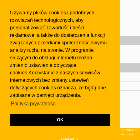
Cennik
Używamy plików cookies i podobnych
Kontakt
rozwiązań technologicznych, aby
Regulamin
personalizować zawartość i treści
Pomoc
reklamowe, a także do dostarczenia funkcji
Gazeta
związanych z mediami społecznościowymi i
analizy ruchu na stronie. W programie
Olkusz
służącym do obsługi internetu można
Kontakt
zmienić ustawienia dotyczące
Strefa dla biznesu
cookies.Korzystanie z naszych serwisów
Biura nieruchomości
internetowych bez zmiany ustawień
Dealerzy i autokomisy
dotyczących cookies oznacza, że będą one
zapisane w pamięci urządzenia.
Skontaktuj się z nami
Polityka prywatności
Korzystanie z tej strony oznacza akceptację postanowień
regulaminu
i
Polityki Prywatności
.
Klauzula FB
OK
© 2026Wydawnictwo NEON sp. z o.o. (dawniej: FIRMA NEON MAREK KLUCZEWSKI DARIUSZ
KRAWCZYK s.c.) z siedzibą w Olkuszu, ul.Żuradzka 15, 32-300 Olkusz . Wszystkie prawa
zastrzeżone.