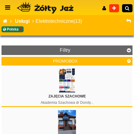
Usługi
Elektrotechniczne(13)
Polska
Wyszukiwanie zaawansowane
Filtry
PROMOBOX
Cena
ZAJĘCIA SZACHOWE
Akademia Szachowa dr Doroty...
Filtruj