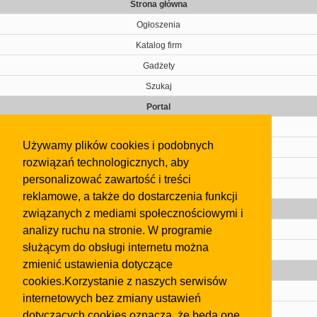
Strona główna
Ogłoszenia
Katalog firm
Gadżety
Szukaj
Portal
Cennik
Używamy plików cookies i podobnych
Kontakt
rozwiązań technologicznych, aby
Regulamin
personalizować zawartość i treści
Pomoc
reklamowe, a także do dostarczenia funkcji
Gazeta
związanych z mediami społecznościowymi i
analizy ruchu na stronie. W programie
Olkusz
służącym do obsługi internetu można
Kontakt
zmienić ustawienia dotyczące
Strefa dla biznesu
cookies.Korzystanie z naszych serwisów
Biura nieruchomości
internetowych bez zmiany ustawień
Dealerzy i autokomisy
dotyczących cookies oznacza, że będą one