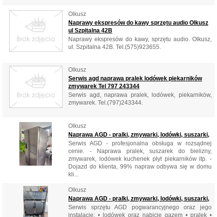
Olkusz
Naprawy ekspresów do kawy sprzętu audio Olkusz
ul Szpitalna 42B
Naprawy ekspresów do kawy, sprzętu audio. Olkusz,
ul. Szpitalna 42B. Tel.(575)923655.
Olkusz
Serwis agd naprawa pralek lodówek piekarników
zmywarek Tel 797 243344
Serwis agd, naprawa pralek, lodówek, piekarników,
zmywarek. Tel.(797)243344.
Olkusz
Naprawa AGD - pralki, zmywarki, lodówki, suszarki,
Serwis AGD - profesjonalna obsługa w rozsądnej
cenie. - Naprawa pralek, suszarek do bielizny,
zmywarek, lodówek kuchenek płyt piekarników itp. -
Dojazd do klienta, 99% napraw odbywa się w domu
kli...
Olkusz
Naprawa AGD - pralki, zmywarki, lodówki, suszarki,
Serwis sprzętu AGD pogwarancyjnego oraz jego
instalację: • lodówek oraz nabicie gazem • pralek •