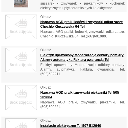
suszarek • zmywarek • piekarników • kuchenek
elektrycznych • płyt ceramicznych i elektryczne ...
Olkusz
Naprawa AGD pralki lodówki zmywarki odkurzacze
Chechło Kluczewska 64 Tel
Naprawa AGD pralki, lodówki, zmywarki, odkurzacze.
Chechło, Kluczewska 64. Tel.(607)601989.
Olkusz
Elektryk uprawniony Modernizacje odbiory pomiary
Alarmy automatyka Faktura gwarancja Tel
Elektryk uprawniony. Modernizacje, odbiory, pomiary.
Alarmy, automatyka. Faktura, gwarancja. Tel.
(602)682211.
Olkusz
Naprawa AGD pralki zmywarki piekarniki Tel 505
509884
Naprawa AGD pralki, zmywarki, piekarniki. Tel.
(505)509884.
Olkusz
Instalacje elektryczne Tel 507 512940