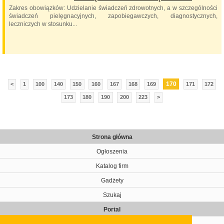
Zakres obowiązków: Udzielanie świadczeń zdrowotnych, a w szczególności
świadczeń pielęgnacyjnych, zapobiegawczych, diagnostycznych,
leczniczych w stosunku...
170
<
1
100
140
150
160
167
168
169
171
172
173
180
190
200
223
>
Strona główna
Ogłoszenia
Katalog firm
Gadżety
Szukaj
Portal