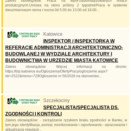
Zakres obowiązków: Praca na wpół-zautomatyzowanych liniach
produkcyjnych.Umowa na okres próbny 2 tygodniePraca w systemie
dwuzmianowym ranna i nocna 0d 5.00 do 13.00 od 18.00...
Katowice
INSPEKTOR / INSPEKTORKA W
REFERACIE ADMINISTRACJI ARCHITEKTONICZNO-
BUDOWLANEJ W WYDZIALE ARCHITEKTURY I
BUDOWNICTWA W URZĘDZIE MIASTA KATOWICE
Zakres obowiązków: Więcej informacji na stronie:
https://bip.katowice.eu/Ogloszenia/OfertyPracy/ogloszenie.aspx?
idr=2522&menu=729Ogłoszenie nr 56/2026 na stanowisko...
Szczekociny
SPECJALISTA/SPECJALISTA DS.
ZGODNOŚCI I KONTROLI
Zakres obowiązków: - zarządzanie ryzykiem braku zgodności w Banku, w
tym jego identyfikacja, pomiar, monitorowanie i raportowanie;- opracowanie i
aktualizacja regulacji...