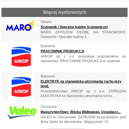
Więcej wyróżnionych
Olewin
Śrutownik / Operator kabiny śrutowniczej
MARO ZATRUDNI OSOBĘ NA STANOWISKO:
Śrutownik / Operator kabiny ś...
Bukowno
PRACOWNIK PRODUKCJI
ARKOP sp. z o.o. poszukuje pracowników na
stanowisko: PRACOWNIK PRODUKCJI w systemie ...
Bukowno
ELEKTRYK na stanowisku utrzymania ruchu przy
prod.
Przedsiebiorstwo ARKOP sp. z o.o. ZATRUDNI
ELEKTRYKA na stanowisku utrzymania ruchu...
Chrzanów
Magazynier/Oper. Wózka Widłowego, Ustawiacz...
VALEO w Chrzanowie ZATRUDNI bezpośrednio pod
firmę Valeo na stanowiska: -Magazynier / O...