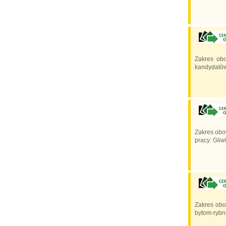
Zakres ob
kandydatów
Zakres obo
pracy: Gliw
Zakres obow
bytom-rybn