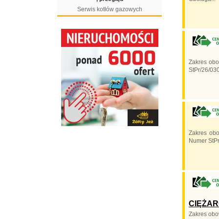
Serwis kotłów gazowych
Zakres ob
StPr/26/030
Zakres ob
Numer StPr
CIĘŻA
Zakres ob