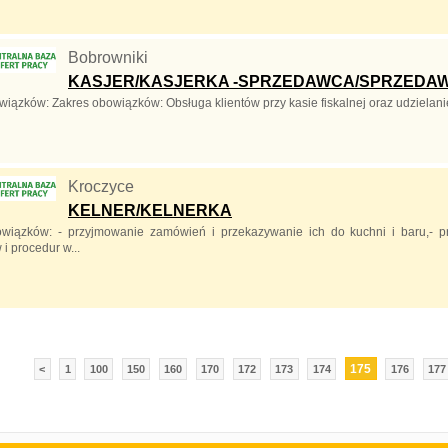
Bobrowniki
KASJER/KASJERKA -SPRZEDAWCA/SPRZEDA
wiązków: Zakres obowiązków: Obsługa klientów przy kasie fiskalnej oraz udzielani
Kroczyce
KELNER/KELNERKA
wiązków: - przyjmowanie zamówień i przekazywanie ich do kuchni i baru,- pr
i procedur w...
175
<
1
100
150
160
170
172
173
174
176
177