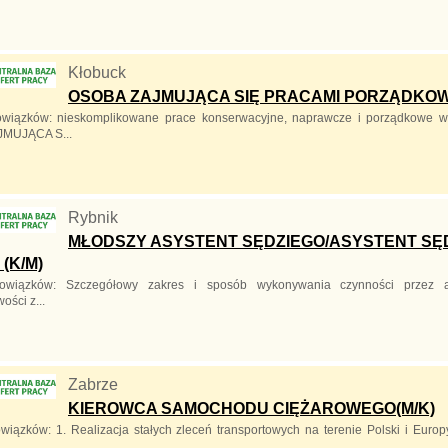
Kłobuck
OSOBA ZAJMUJĄCA SIĘ PRACAMI PORZĄDKO
wiązków: nieskomplikowane prace konserwacyjne, naprawcze i porządkowe w 
MUJĄCA S...
Rybnik
MŁODSZY ASYSTENT SĘDZIEGO/ASYSTENT SĘ
(K/M)
owiązków: Szczegółowy zakres i sposób wykonywania czynności przez as
ości z...
Zabrze
KIEROWCA SAMOCHODU CIĘŻAROWEGO(M/K)
wiązków: 1. Realizacja stałych zleceń transportowych na terenie Polski i Europ