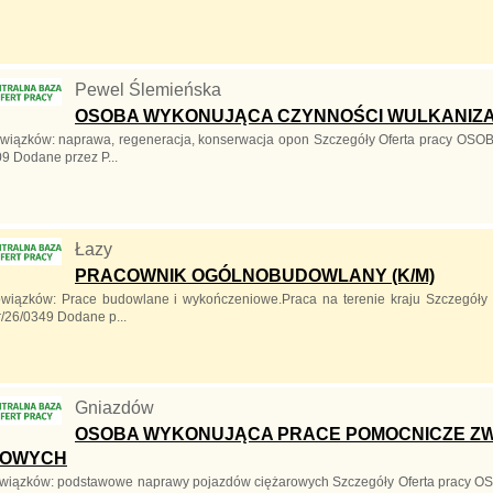
Pewel Ślemieńska
OSOBA WYKONUJĄCA CZYNNOŚCI WULKANIZ
owiązków: naprawa, regeneracja, konserwacja opon Szczegóły Oferta pra
9 Dodane przez P...
Łazy
PRACOWNIK OGÓLNOBUDOWLANY (K/M)
owiązków: Prace budowlane i wykończeniowe.Praca na terenie kraju Szcze
/26/0349 Dodane p...
Gniazdów
OSOBA WYKONUJĄCA PRACE POMOCNICZE ZW
ROWYCH
owiązków: podstawowe naprawy pojazdów ciężarowych Szczegóły Oferta p