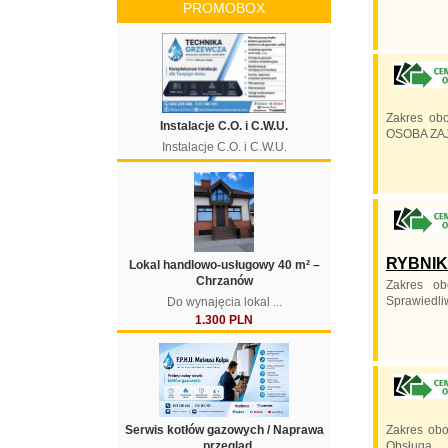
PROMOBOX
Zakres obo
Instalacje C.O. i C.W.U.
OSOBA ZAJ
Instalacje C.O. i C.W.U.
RYBNIK 
Lokal handlowo-usługowy 40 m² –
Chrzanów
Zakres ob
Sprawiedliw
Do wynajęcia lokal ...
1.300 PLN
Serwis kotłów gazowych / Naprawa
Zakres obo
, przegląd
Obsługa...