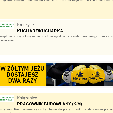
...
Kroczyce
KUCHARZ/KUCHARKA
wiązków: - przygotowywanie posiłków zgodnie ze standardami firmy,- dbanie o 
pewnienie...
Książenice
PRACOWNIK BUDOWLANY (K/M)
owiązków: Poszukiwane są osoby chętne do pracy i nauki na stanowisku prac