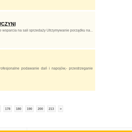
WCZYNI
e wsparcia na sali sprzedaży Utrzymywanie porządku na...
ofesjonalne podawanie dań i napojów,- przestrzeganie
178
180
190
200
213
>