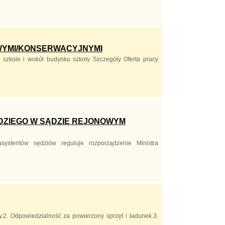
WYMI/KONSERWACYJNYMI
szkole i wokół budynku szkoły Szczegóły Oferta pracy
DZIEGO W SĄDZIE REJONOWYM
ystentów sędziów reguluje rozporządzenie Ministra
y.2. Odpowiedzialność za powierzony sprzęt i ładunek.3.