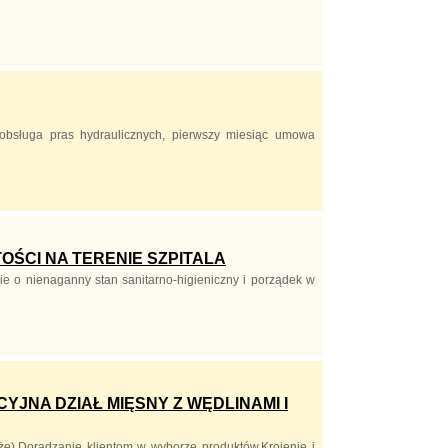
obsługa pras hydraulicznych, pierwszy miesiąc umowa
OŚCI NA TERENIE SZPITALA
ie o nienaganny stan sanitarno-higieniczny i porządek w
JNA DZIAŁ MIĘSNY Z WĘDLINAMI I
eże),Doradzanie klientom w wyborze produktów,Krojenie i