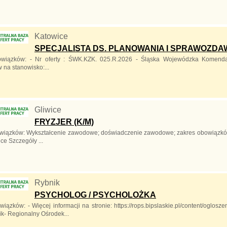
Katowice
SPECJALISTA DS. PLANOWANIA I SPRAWOZDAW
owiązków: - Nr oferty : ŚWK.KZK. 025.R.2026 - Śląska Wojewódzka Komend
 na stanowisko:...
Gliwice
FRYZJER (K/M)
wiązków: Wykształcenie zawodowe; doświadczenie zawodowe; zakres obowiązków:
ice Szczegóły ...
Rybnik
PSYCHOLOG / PSYCHOLOŻKA
iązków: - Więcej informacji na stronie: https://rops.bipslaskie.pl/content/oglo
ik- Regionalny Ośrodek...