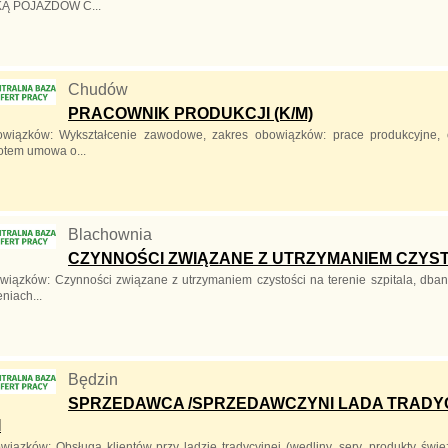
Ą POJAZDOW C...
Chudów
PRACOWNIK PRODUKCJI (K/M)
owiązków: Wykształcenie zawodowe, zakres obowiązków: prace produkcyjne, 
potem umowa o...
Blachownia
CZYNNOŚCI ZWIĄZANE Z UTRZYMANIEM CZYST
wiązków: Czynności związane z utrzymaniem czystości na terenie szpitala, dban
niach...
Będzin
SPRZEDAWCA /SPRZEDAWCZYNI LADA TRADYCY
I
wiązków: Obsługa klientów przy ladzie tradycyjnej (wędliny, sery, produkty świ