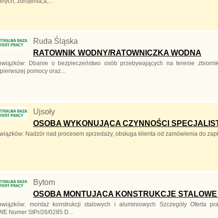
nych, zbrojenia,a,...
Ruda Śląska
RATOWNIK WODNY/RATOWNICZKA WODNA
owiązków: Dbanie o bezpieczeństwo osób przebywających na terenie zbiorn
pierwszej pomocy oraz...
Ujsoły
OSOBA WYKONUJĄCA CZYNNOŚCI SPECJALIS
wiązków: Nadzór nad procesem sprzedaży, obsługa klienta od zamówienia do zapłat
.
Bytom
OSOBA MONTUJĄCA KONSTRUKCJE STALOWE 
owiązków: montaż konstrukcji stalowych i aluminiowych Szczegóły Ofe
E Numer StPr/26/0285 D...