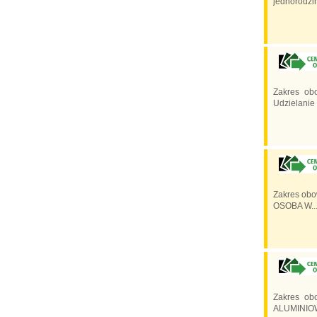
jednorodzin
Zakres ob
Udzielanie 
Zakres obo
OSOBA W..
Zakres ob
ALUMINIOW