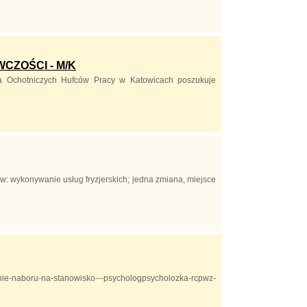
CZOŚCI - M/K
a Ochotniczych Hufców Pracy w Katowicach poszukuje
 wykonywanie usług fryzjerskich; jedna zmiana, miejsce
szenie-naboru-na-stanowisko---psychologpsycholozka-rcpwz-