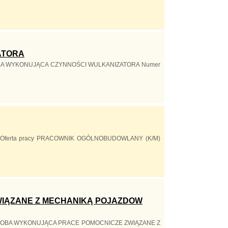
ATORA
cy OSOBA WYKONUJĄCA CZYNNOŚCI WULKANIZATORA Numer
góły Oferta pracy PRACOWNIK OGÓLNOBUDOWLANY (K/M)
IĄZANE Z MECHANIKĄ POJAZDOW
racy OSOBA WYKONUJĄCA PRACE POMOCNICZE ZWIĄZANE Z