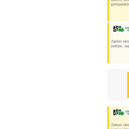
porcjowanie
Zakres obo
potraw,- za
Zakres ob