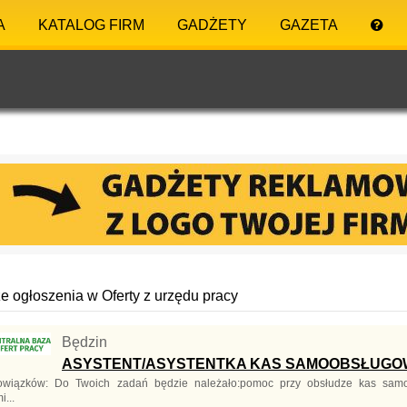
A
KATALOG FIRM
GADŻETY
GAZETA
 ogłoszenia w Oferty z urzędu pracy
Będzin
ASYSTENT/ASYSTENTKA KAS SAMOOBSŁUG
owiązków: Do Twoich zadań będzie należało:pomoc przy obsłudze kas samo
...