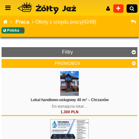
Praca
Oferty z urzędu pracy(4249)
Polska
Wyszukiwanie zaawansowane
Filtry
PROMOBOX
Filtruj
Lokal handlowo-usługowy 40 m² – Chrzanów
Do wynajęcia lokal ...
1.300 PLN