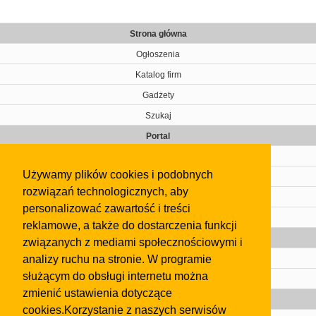
Strona główna
Ogłoszenia
Katalog firm
Gadżety
Szukaj
Portal
Cennik
Używamy plików cookies i podobnych
Kontakt
rozwiązań technologicznych, aby
Regulamin
personalizować zawartość i treści
Pomoc
reklamowe, a także do dostarczenia funkcji
Gazeta
związanych z mediami społecznościowymi i
analizy ruchu na stronie. W programie
Olkusz
służącym do obsługi internetu można
Kontakt
zmienić ustawienia dotyczące
Strefa dla biznesu
cookies.Korzystanie z naszych serwisów