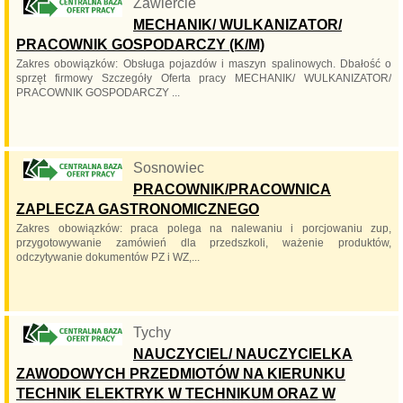
Zawiercie
MECHANIK/ WULKANIZATOR/
PRACOWNIK GOSPODARCZY (K/M)
Zakres obowiązków: Obsługa pojazdów i maszyn spalinowych. Dbałość o
sprzęt firmowy Szczegóły Oferta pracy MECHANIK/ WULKANIZATOR/
PRACOWNIK GOSPODARCZY ...
Sosnowiec
PRACOWNIK/PRACOWNICA
ZAPLECZA GASTRONOMICZNEGO
Zakres obowiązków: praca polega na nalewaniu i porcjowaniu zup,
przygotowywanie zamówień dla przedszkoli, ważenie produktów,
odczytywanie dokumentów PZ i WZ,...
Tychy
NAUCZYCIEL/ NAUCZYCIELKA
ZAWODOWYCH PRZEDMIOTÓW NA KIERUNKU
TECHNIK ELEKTRYK W TECHNIKUM ORAZ W