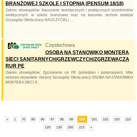
BRANŻOWEJ SZKOLE I STOPNIA (PENSUM 18/18)
Zakres obowiązków: Nauczanie teoretycznych i praktycznych przedmiotów
elektrycznych w szkole branżowej oraz na kierunku technik elektryk
Szczegóły Oferta pracy NAUCZYCIEL/ ...
Częstochowa
OSOBA NA STANOWIKO MONTERA
SIECI SANITARNYCH/GRZEWCZYCH/ZGRZEWACZA
RUR PE
Zakres obowiązków: Zgrzewanie rur PE (polietylen i polipropylen). Mile
widziani obywatele Ukrainy Szczegóły Oferta pracy OSOBA NA STANOWIKO
MONTERA SIECI S...
100
<
1
70
80
90
97
98
99
101
102
103
110
120
130
200
213
>