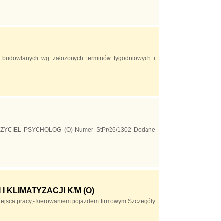
t budowlanych wg założonych terminów tygodniowych i
AUCZYCIEL PSYCHOLOG (O) Numer StPr/26/1302 Dodane
 KLIMATYZACJI K/M (O)
iejsca pracy,- kierowaniem pojazdem firmowym Szczegóły