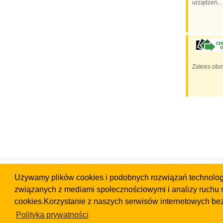
urządzeń...
Zakres obo
Strona główna
Portal
Używamy plików cookies i podobnych rozwiązań technologic
Ogłoszenia
Cennik
związanych z mediami społecznościowymi i analizy ruchu n
Katalog firm
Kontakt
cookies.Korzystanie z naszych serwisów internetowych be
Gadżety
Regulamin
Szukaj
Pomoc
Polityka prywatności