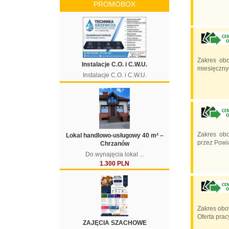
PROMOBOX
Zakres ob
Instalacje C.O. i C.W.U.
miesięcznyc
Instalacje C.O. i C.W.U.
Zakres ob
Lokal handlowo-usługowy 40 m² –
przez Powi
Chrzanów
Do wynajęcia lokal ...
1.300 PLN
Zakres obo
Oferta pr
ZAJĘCIA SZACHOWE