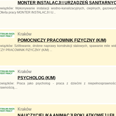
MONTER INSTALACJI I URZĄDZEŃ SANITARNY
wiązków: Wykonywanie instalacji wodno-kanalizacyjnych, cieplnych, gazowyc
Oferta pracy MONTER INSTALACJI I U...
Kraków
POMOCNICZY PRACOWNIK FIZYCZNY (K/M)
wiązków: Szlifowanie, drobne naprawy konstrukcji stalowych, spawanie mile wid
Y PRACOWNIK FIZYCZNY (K/M) ...
Kraków
PSYCHOLOG (K/M)
owiązków: Praca jako psycholog - praca z dziećmi z niepełnosprawnoś
awnością....
Kraków
NAUCZYCIEL/KA ANIMACJI POKLATKOWEJ I FI