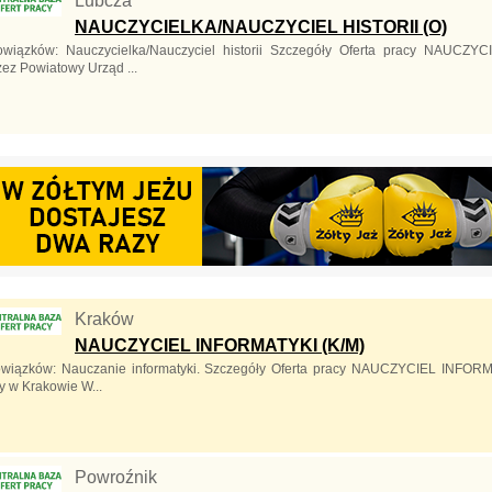
Lubcza
NAUCZYCIELKA/NAUCZYCIEL HISTORII (O)
owiązków: Nauczycielka/Nauczyciel historii Szczegóły Oferta pracy NAUCZ
ez Powiatowy Urząd ...
Kraków
NAUCZYCIEL INFORMATYKI (K/M)
owiązków: Nauczanie informatyki. Szczegóły Oferta pracy NAUCZYCIEL INFORM
y w Krakowie W...
Powroźnik