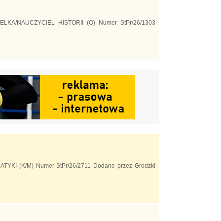
YCIELKA/NAUCZYCIEL HISTORII (O) Numer StPr/26/1303
ATYKI (K/M) Numer StPr/26/2711 Dodane przez Grodzki