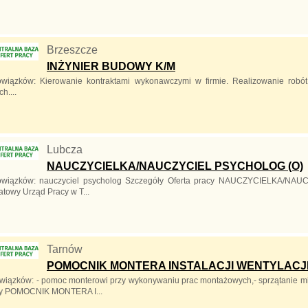
Brzeszcze
INŻYNIER BUDOWY K/M
owiązków: Kierowanie kontraktami wykonawczymi w firmie. Realizowanie robó
h....
Lubcza
NAUCZYCIELKA/NAUCZYCIEL PSYCHOLOG (O)
owiązków: nauczyciel psycholog Szczegóły Oferta pracy NAUCZYCIELKA/N
atowy Urząd Pracy w T...
Tarnów
POMOCNIK MONTERA INSTALACJI WENTYLACJI I
wiązków: - pomoc monterowi przy wykonywaniu prac montażowych,- sprzątanie m
acy POMOCNIK MONTERA I...