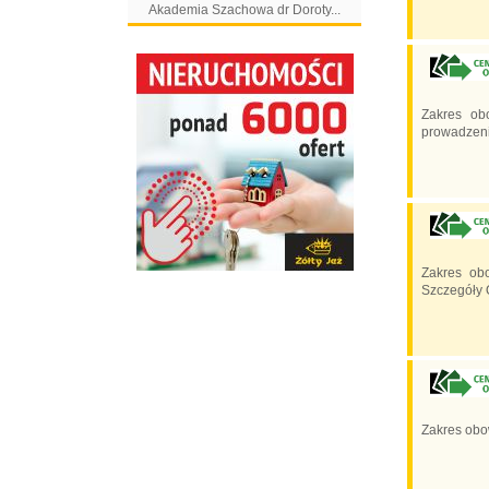
Akademia Szachowa dr Doroty...
Zakres ob
prowadzeni
Zakres ob
Szczegóły O
Zakres obow