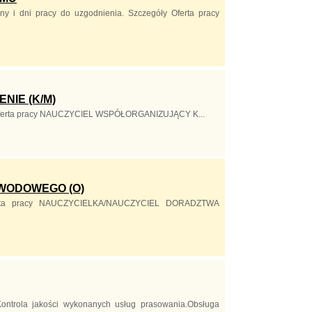
iny i dni pracy do uzgodnienia. Szczegóły Oferta pracy
IE (K/M)
y Oferta pracy NAUCZYCIEL WSPÓŁORGANIZUJĄCY K...
WODOWEGO (O)
Oferta pracy NAUCZYCIELKA/NAUCZYCIEL DORADZTWA
Kontrola jakości wykonanych usług prasowania.Obsługa