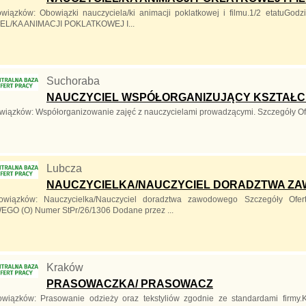
wiązków: Obowiązki nauczyciela/ki animacji poklatkowej i filmu.1/2 etatuGodz
L/KA ANIMACJI POKLATKOWEJ I...
Suchoraba
NAUCZYCIEL WSPÓŁORGANIZUJĄCY KSZTAŁCEN
wiązków: Współorganizowanie zajęć z nauczycielami prowadzącymi. Szczegół
Lubcza
NAUCZYCIELKA/NAUCZYCIEL DORADZTWA ZA
owiązków: Nauczycielka/Nauczyciel doradztwa zawodowego Szczegóły 
O (O) Numer StPr/26/1306 Dodane przez ...
Kraków
PRASOWACZKA/ PRASOWACZ
wiązków: Prasowanie odzieży oraz tekstyliów zgodnie ze standardami firmy.