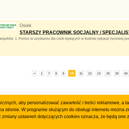
Osiek
STARSZY PRACOWNIK SOCJALNY / SPECJALIS
wiązków: 1. Pomoc w uzyskaniu dla osób będących w trudniej sytuacji życiowej po
10
<
1
7
8
9
11
12
13
20
30
40
Gazeta
Strefa dla biznesu
znych, aby personalizować zawartość i treści reklamowe, a tak
Olkusz
Biura nieruchomości
a stronie. W programie służącym do obsługi internetu można z
Kontakt
Dealerzy i autokomis
z zmiany ustawień dotyczących cookies oznacza, że będą one 