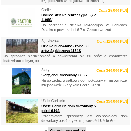
m²), położona w miejscowości Bieśnik (po...
Gorlice
Cena
25.000 PLN
Gorlice, działka rekreacyjna 6,7 a,
1108S/
Do sprzedania działka rekreacyjna w Gorlicach.
Działka o powierzchni 6,7 a. Częściowo zad...
Sędziszowa
Cena
115.000 PLN
Działka budowlano - rolna 80
arów Sędziszowa 1164S
Na sprzedaż nieruchomość o powierzchni ok. 80 arów o charakterze
budowlano-rolnym, poł...
Siary
Cena
340.000 PLN
Siary, dom drewniany, 683S
Na sprzedaż wyjątkowy dom położony w malowniczej
miejscowości Siary koło Gorlic. Nieru...
Uście Gorlickie
Cena
350.000 PLN
Uście Gorlickie dom drewniany 5
pokoi 640S
Przedmiotem sprzedaży jest wolnostojący dom
drewniany położony w miejscowości Uście Gorli...