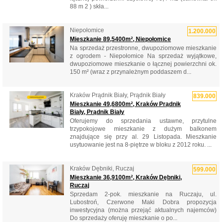
88 m 2 ) skła...
Niepołomice
1.200.000
Mieszkanie 89,5400m², Niepołomice
Na sprzedaż przestronne, dwupoziomowe mieszkanie
z ogrodem - Niepołomice Na sprzedaż wyjątkowe,
dwupoziomowe mieszkanie o łącznej powierzchni ok.
150 m² (wraz z przynależnym poddaszem d...
Kraków Prądnik Biały, Prądnik Biały
839.000
Mieszkanie 49,6800m², Kraków Prądnik
Biały, Prądnik Biały
Oferujemy do sprzedania ustawne, przytulne
trzypokojowe mieszkanie z dużym balkonem
znajdujące się przy al. 29 Listopada. Mieszkanie
usytuowanie jest na 8-piętrze w bloku z 2012 roku. ...
Kraków Dębniki, Ruczaj
599.000
Mieszkanie 36,9100m², Kraków Dębniki,
Ruczaj
Sprzedam 2-pok. mieszkanie na Ruczaju, ul.
Lubostroń, Czerwone Maki Dobra propozycja
inwestycyjna (można przejąć aktualnych najemców)
Do sprzedaży oferuję mieszkanie o po...