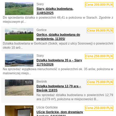
Siary
Cena
200.000 PLN
Siary, działka budowlana,
1148S/2025
Do sprzedania działka o powierzchni 48,41 a położona w Siarach. Zgodnie z
miejscowym pl...
Gorlice
Cena
99.000 PLN
Gorlice, działka budowlana do
wydzielenia, 1130S/
Działka budowlana w Gorlicach (Sokół, wjazd z ulicy Sosnowej) o powierzchni
około 10 aró...
Siary
Cena
250.000 PLN
Działka budowlana 35 a – Siary
1175S/2026
Na sprzedaż wyjątkowa nieruchomość o powierzchni ok. 35 arów, położona w
malowniczej miejs...
Bieśnik
Cena
75.000 PLN
Działka budowlana 12,79 ara –
Bieśnik 1183S
Na sprzedaż działka budowlana o powierzchni 12,79
ara (1279 m²), położona w miejscowości B...
Uście Gorlickie
Cena
250.000 PLN
Uście Gorlickie, dom drewniany