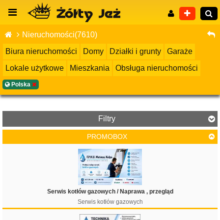
Nieruchomości(7610)
Biura nieruchomości
Domy
Działki i grunty
Garaże
Lokale użytkowe
Mieszkania
Obsługa nieruchomości
Wyszukiwanie zaawansowane
Polska
Filtry
PROMOBOX
Cena
Serwis kotłów gazowych / Naprawa , przegląd
Serwis kotłów gazowych
Filtruj