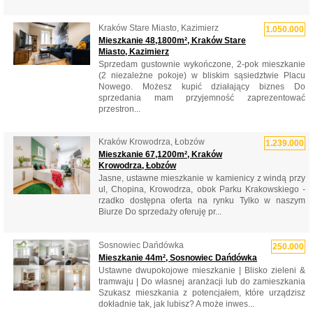
Kraków Stare Miasto, Kazimierz
1.050.000
Mieszkanie 48,1800m², Kraków Stare
Miasto, Kazimierz
Sprzedam gustownie wykończone, 2-pok mieszkanie
(2 niezależne pokoje) w bliskim sąsiedztwie Placu
Nowego. Możesz kupić działający biznes Do
sprzedania mam przyjemność zaprezentować
przestron...
Kraków Krowodrza, Łobzów
1.239.000
Mieszkanie 67,1200m², Kraków
Krowodrza, Łobzów
Jasne, ustawne mieszkanie w kamienicy z windą przy
ul, Chopina, Krowodrza, obok Parku Krakowskiego -
rzadko dostępna oferta na rynku Tylko w naszym
Biurze Do sprzedaży oferuję pr...
Sosnowiec Dańdówka
250.000
Mieszkanie 44m², Sosnowiec Dańdówka
Ustawne dwupokojowe mieszkanie | Blisko zieleni &
tramwaju | Do własnej aranżacji lub do zamieszkania
Szukasz mieszkania z potencjałem, które urządzisz
dokładnie tak, jak lubisz? A może inwes...