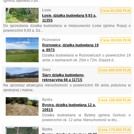
(gmina Sękowa) o po...
Łosie
Cena
85.000 PLN
Łosie, działka budowlana 9,93 a,
1135S
Do sprzedania działka budowlana w miejscowości Łosie (gmina Ropa) o
powierzchni 9,93 a. Dz...
Rożnowice
Cena
49.000 PLN
Rożnowice, działka budowlana 19
a, 997S
Działka budowlana w Rożnowicach o powierzchni 19
arów, o wymiarach ok. 25m x 72m. Dojazd d...
Siary
Cena
699.000 PLN
Siary działka budowlano-
rekreacyjna 66 a 1171S
Na sprzedaż atrakcyjna nieruchomość o powierzchni 66 arów, położona w
spokojnej i malow...
Bystra
Cena
108.000 PLN
Bystra, działka budowlana 12 a,
1091S
Działka budowlana w Bystrej (gmina Gorlice) o
powierzchni ok. 12 arów. Nieruchomość w dru...
Bystra
Cena
170.000 PLN