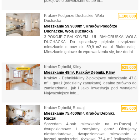
pokojowe o powierzchni 65,59 m...
Kraków Podgórze Duchackie, Wola
1.100.000
Duchacka
Mieszkanie 59,9000m², Kraków Podgórze
Duchackie, Wola Duchacka
3 POKOJE Z BALKONEM - UL. BIAŁORUSKA, WOLA
DUCHACKA Do sprzedaży pięknie urządzone
mieszkanie o pow. ok. 59,9 m2 na ul. Białoruskiej.
Mieszkanie gotowe do wprowadzenia się, bez dodat...
Kraków Dębniki, Kliny
629.000
Mieszkanie 48m², Kraków Dębniki, Kliny
Kraków - Dębniki/Kliny 2-pokojowe mieszkanie 47,8
m² + garaż (oddzielny zamykany) Idealne zarówno do
zamieszkania, jak i jako inwestycja pod wynajem!
Najważniejsze info...
Kraków Dębniki, Ruczaj
995.000
Mieszkanie 75,4000m², Kraków Dębniki,
Ruczaj
Sprzedam 4-pok mieszkanie na os.Ruczaj /
dwupoziomowe / zamykany garaż Oferujemy
niestandardowe, dwupoziomowe mieszkanie o
łącznej powierzchni użytkowej 75,4 m2 (całkowita ok