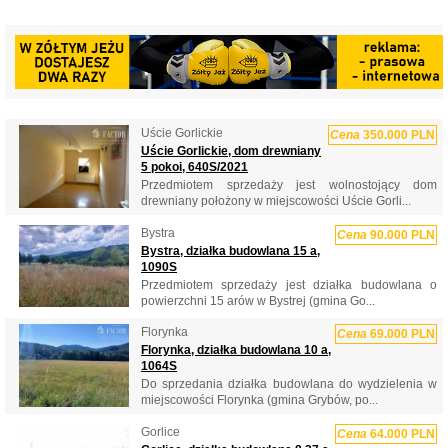
Uście Gorlickie
Cena
350.000 PLN
Uście Gorlickie, dom drewniany
5 pokoi, 640S/2021
Przedmiotem sprzedaży jest wolnostojący dom
drewniany położony w miejscowości Uście Gorli...
Bystra
Cena
90.000 PLN
Bystra, działka budowlana 15 a,
1090S
Przedmiotem sprzedaży jest działka budowlana o
powierzchni 15 arów w Bystrej (gmina Go...
Florynka
Cena
69.000 PLN
Florynka, działka budowlana 10 a,
1064S
Do sprzedania działka budowlana do wydzielenia w
miejscowości Florynka (gmina Grybów, po...
Gorlice
Cena
64.000 PLN