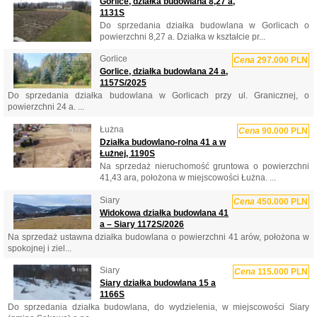
Gorlice, działka budowlana 8,27 a,
1131S
Do sprzedania działka budowlana w Gorlicach o
powierzchni 8,27 a. Działka w kształcie pr...
Gorlice
Cena
297.000 PLN
Gorlice, działka budowlana 24 a,
1157S/2025
Do sprzedania działka budowlana w Gorlicach przy ul. Granicznej, o
powierzchni 24 a. ...
Łużna
Cena
90.000 PLN
Działka budowlano-rolna 41 a w
Łużnej, 1190S
Na sprzedaż nieruchomość gruntowa o powierzchni
41,43 ara, położona w miejscowości Łużna. ...
Siary
Cena
450.000 PLN
Widokowa działka budowlana 41
a – Siary 1172S/2026
Na sprzedaż ustawna działka budowlana o powierzchni 41 arów, położona w
spokojnej i ziel...
Siary
Cena
115.000 PLN
Siary działka budowlana 15 a
1166S
Do sprzedania działka budowlana, do wydzielenia, w miejscowości Siary