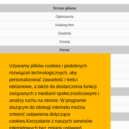
Strona główna
Ogłoszenia
Katalog firm
Gadżety
Szukaj
Portal
Cennik
Używamy plików cookies i podobnych
Kontakt
rozwiązań technologicznych, aby
Regulamin
personalizować zawartość i treści
Pomoc
reklamowe, a także do dostarczenia funkcji
Gazeta
związanych z mediami społecznościowymi i
analizy ruchu na stronie. W programie
Olkusz
służącym do obsługi internetu można
Kontakt
zmienić ustawienia dotyczące
Strefa dla biznesu
cookies.Korzystanie z naszych serwisów
Biura nieruchomości
internetowych bez zmiany ustawień