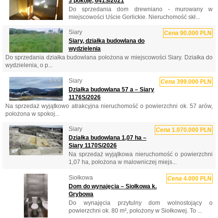
3 pokoje, 641S/2021
Do sprzedania dom drewniano - murowany w
miejscowości Uście Gorlickie. Nieruchomość skł...
Siary
Cena
90.000 PLN
Siary, działka budowlana do
wydzielenia
Do sprzedania działka budowlana położona w miejscowości Siary. Działka do
wydzielenia, o p...
Siary
Cena
399.000 PLN
Działka budowlana 57 a – Siary
1176S/2026
Na sprzedaż wyjątkowo atrakcyjna nieruchomość o powierzchni ok. 57 arów,
położona w spokoj...
Siary
Cena
1.070.000 PLN
Działka budowlana 1,07 ha –
Siary 1170S/2026
Na sprzedaż wyjątkowa nieruchomość o powierzchni
1,07 ha, położona w malowniczej miejs...
Siołkowa
Cena
4.000 PLN
Dom do wynajęcia – Siołkowa k.
Grybowa
Do wynajęcia przytulny dom wolnostojący o
powierzchni ok. 80 m², położony w Siołkowej. To ...