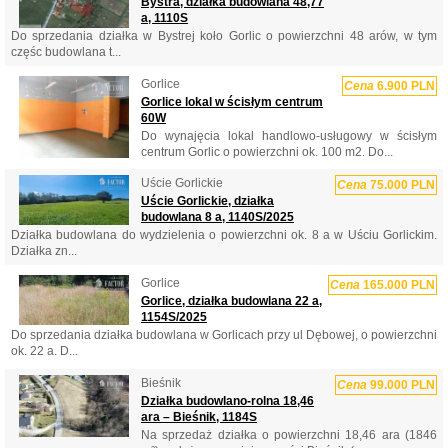
Bystra, działka budowlana 48,77
a, 1110S
Do sprzedania działka w Bystrej koło Gorlic o powierzchni 48 arów, w tym
częśc budowlana t...
Gorlice
Cena
6.900 PLN
Gorlice lokal w ścisłym centrum
60W
Do wynajęcia lokal handlowo-usługowy w ścisłym
centrum Gorlic o powierzchni ok. 100 m2. Do...
Uście Gorlickie
Cena
75.000 PLN
Uście Gorlickie, działka
budowlana 8 a, 1140S/2025
Działka budowlana do wydzielenia o powierzchni ok. 8 a w Uściu Gorlickim.
Działka zn...
Gorlice
Cena
165.000 PLN
Gorlice, działka budowlana 22 a,
1154S/2025
Do sprzedania działka budowlana w Gorlicach przy ul Dębowej, o powierzchni
ok. 22 a. D...
Bieśnik
Cena
99.000 PLN
Działka budowlano-rolna 18,46
ara – Bieśnik, 1184S
Na sprzedaż działka o powierzchni 18,46 ara (1846