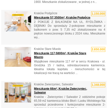
1900. Mieszkanie zlokalizowane , w jednej z n...
Kraków Podgórze
1.150.000
Mieszkanie 57,3500m², Kraków Podgórze
2 POKOJE Z BALKONEM NA UL. RYDLÓWKA -
DĘBNIKI Do sprzedaży 2-pokojowe mieszkanie z
balkonem o pow. 5 7,35 m2 zlokalizowane na 4
piętrze nowoczesnego bloku z 2024 roku. Mieszkanie
wy...
Kraków Stare Miasto
2.650.000
Mieszkanie 117,5800m², Kraków Stare
Miasto
Wyjątkowe mieszkanie 117 m² w sercu Krakowa - ul.
Grodzka 15 / ładna, odrestaurowana kamienica.
Idealna lokata kapitału - nieruchomości w tej
lokalizacji nie tracą na wartości ...
Kraków Zwierzyniec, Salwator
1.348.000
Mieszkanie 66m², Kraków Zwierzyniec,
Salwator
Kraków - Zwierzyniec / Salwator 2 oddzielne pokoje
65,59 m2 kamienica blisko Błoń i Lasku Wolskiego Na
sprzedaż przestronne i funkcjonalne mieszkanie 2-