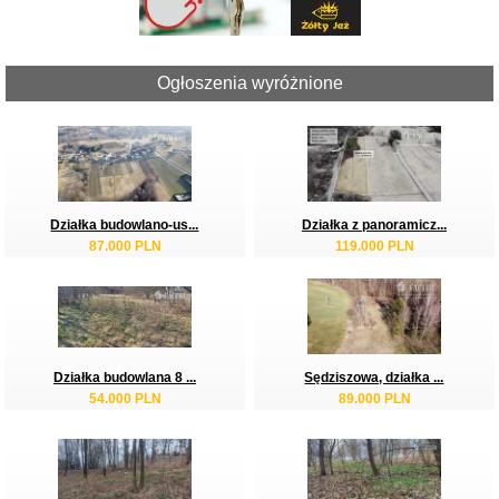
Ogłoszenia wyróżnione
Działka budowlano-us...
Działka z panoramicz...
87.000 PLN
119.000 PLN
Działka budowlana 8 ...
Sędziszowa, działka ...
54.000 PLN
89.000 PLN