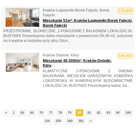
Kraków Łagiewniki-Borek Fałęcki, Borek
779.000
Fałęcki
Mieszkanie 51m², Kraków Łagiewniki-Borek Fałęcki,
Borek Fałęcki
PRZESTRONNE, SŁONECZNE, 2-POKOJOWE Z BALKONEM LOKALIZACJA,
BUDYNEK Prezentujemy ładne mieszkanie o powierzchni 50,48 m2, położone
na 4-piętrze w budynku przy ulicy Zdun...
Kraków Dębniki, Kliny
695.000
Mieszkanie 48,3000m², Kraków Dębniki,
Kliny
KLIMATYCZNE 2-POKOJOWE Z DWOMA
BALKONAMI, MIEJSCEM GARAŻOWYM, KOMÓRKĄ
LOKATORSKĄ W KAMERALNYM BUDOWNICTWIE
LOKALIZACJA, BUDYNEK Prezentujemy ładne, ba...
80
<
1
50
60
70
77
78
79
81
82
83
90
100
110
200
300
381
>