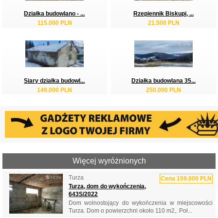
Działka budowlano - ...
Rzepiennik Biskupi, ...
115.000 PLN
21.500 PLN
Siary działka budowl...
Działka budowlana 35...
149.000 PLN
250.000 PLN
Więcej wyróżnionych
Turza
Cena
159.000 PLN
Turza, dom do wykończenia,
643S/2022
Dom wolnostojący do wykończenia w miejscowości
Turza. Dom o powierzchni około 110 m2,. Poł...