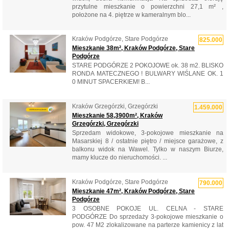
przytulne mieszkanie o powierzchni 27,1 m² ,
położone na 4. piętrze w kameralnym blo...
Kraków Podgórze, Stare Podgórze
825.000
Mieszkanie 38m², Kraków Podgórze, Stare
Podgórze
STARE PODGÓRZE 2 POKOJOWE ok. 38 m2. BLISKO
RONDA MATECZNEGO ! BULWARY WIŚLANE OK. 1
0 MINUT SPACERKIEM! B...
Kraków Grzegórzki, Grzegórzki
1.459.000
Mieszkanie 58,3900m², Kraków
Grzegórzki, Grzegórzki
Sprzedam widokowe, 3-pokojowe mieszkanie na
Masarskiej 8 / ostatnie piętro / miejsce garażowe, z
balkonu widok na Wawel. Tylko w naszym Biurze,
mamy klucze do nieruchomości. ...
Kraków Podgórze, Stare Podgórze
790.000
Mieszkanie 47m², Kraków Podgórze, Stare
Podgórze
3 OSOBNE POKOJE UL. CELNA - STARE
PODGÓRZE Do sprzedaży 3-pokojowe mieszkanie o
pow. 47 M2 zlokalizowane na parterze kamienicy z lat