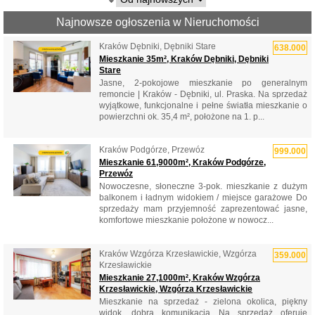
Najnowsze ogłoszenia w Nieruchomości
Kraków Dębniki, Dębniki Stare
638.000
Mieszkanie 35m², Kraków Dębniki, Dębniki
Stare
Jasne, 2-pokojowe mieszkanie po generalnym
remoncie | Kraków - Dębniki, ul. Praska. Na sprzedaż
wyjątkowe, funkcjonalne i pełne światła mieszkanie o
powierzchni ok. 35,4 m², położone na 1. p...
Kraków Podgórze, Przewóz
999.000
Mieszkanie 61,9000m², Kraków Podgórze,
Przewóz
Nowoczesne, słoneczne 3-pok. mieszkanie z dużym
balkonem i ładnym widokiem / miejsce garażowe Do
sprzedaży mam przyjemność zaprezentować jasne,
komfortowe mieszkanie położone w nowocz...
Kraków Wzgórza Krzesławickie, Wzgórza
359.000
Krzesławickie
Mieszkanie 27,1000m², Kraków Wzgórza
Krzesławickie, Wzgórza Krzesławickie
Mieszkanie na sprzedaż - zielona okolica, piękny
widok, dobra komunikacja Na sprzedaż oferuję