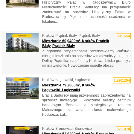
Historyczny Pałac w Radoszewnicy. Biuro
Nieruchomości Bracia Sadurscy ma przyjemność
zaoferować na sprzedaż Historyczny Pałac w
Radoszewnicy. Piękna nieruchomość osadzona w
lokalnej...
Kraków Prądnik Biały, Prądnik Biały
981.654
Mieszkanie 60,0400m², Kraków Prądnik
Biały, Prądnik Biały
Z ogromną przyjemnością przedstawiamy Państwu
ofertę mieszkania na sprzedaż w malowniczym rejonie
Doliny Prądnika, na północy Krakowa, blisko granicy z
gminą Zielonki. Nowoczesne osiedle otoczo...
Kraków Łagiewniki, Łagiewniki
1.292.264
Mieszkanie 79,2800m², Kraków
Łagiewniki, Łagiewniki
Bracia Sadurscy mają przyjemność zaprezentować na
sprzedaż inwestycję . Położenie między centrum
handlowym Bonarka a strategicznym rondem
Matecznego zapewnia bliskość malowniczego
Podgórza. Łat...
Kraków Bronowice, Bronowice
871.878