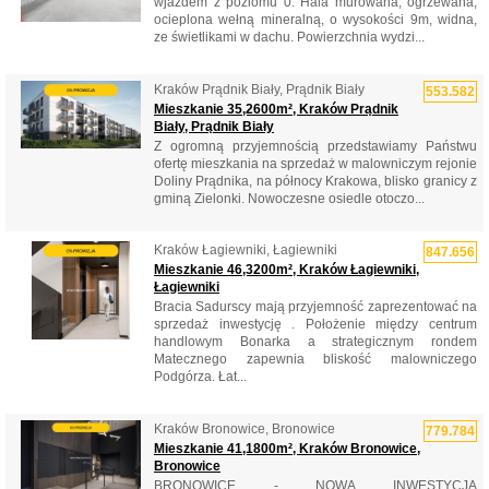
wjazdem z poziomu 0. Hala murowana, ogrzewana,
ocieplona wełną mineralną, o wysokości 9m, widna,
ze świetlikami w dachu. Powierzchnia wydzi...
Kraków Prądnik Biały, Prądnik Biały
553.582
Mieszkanie 35,2600m², Kraków Prądnik
Biały, Prądnik Biały
Z ogromną przyjemnością przedstawiamy Państwu
ofertę mieszkania na sprzedaż w malowniczym rejonie
Doliny Prądnika, na północy Krakowa, blisko granicy z
gminą Zielonki. Nowoczesne osiedle otoczo...
Kraków Łagiewniki, Łagiewniki
847.656
Mieszkanie 46,3200m², Kraków Łagiewniki,
Łagiewniki
Bracia Sadurscy mają przyjemność zaprezentować na
sprzedaż inwestycję . Położenie między centrum
handlowym Bonarka a strategicznym rondem
Matecznego zapewnia bliskość malowniczego
Podgórza. Łat...
Kraków Bronowice, Bronowice
779.784
Mieszkanie 41,1800m², Kraków Bronowice,
Bronowice
BRONOWICE - NOWA INWESTYCJA