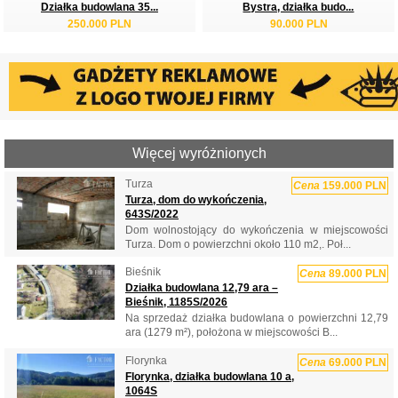
Działka budowlana 35...
Bystra, działka budo...
250.000 PLN
90.000 PLN
Więcej wyróżnionych
Turza
Cena
159.000 PLN
Turza, dom do wykończenia,
643S/2022
Dom wolnostojący do wykończenia w miejscowości
Turza. Dom o powierzchni około 110 m2,. Poł...
Bieśnik
Cena
89.000 PLN
Działka budowlana 12,79 ara –
Bieśnik, 1185S/2026
Na sprzedaż działka budowlana o powierzchni 12,79
ara (1279 m²), położona w miejscowości B...
Florynka
Cena
69.000 PLN
Florynka, działka budowlana 10 a,
1064S