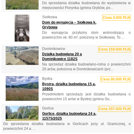
Do sprzedania działka budowlana do wydzielenia w
miejscowości Florynka (gmina Grybów, po...
Siołkowa
Cena
4.000 PLN
Dom do wynajęcia – Siołkowa k.
Grybowa
Do wynajęcia przytulny dom wolnostojący o
powierzchni ok. 80 m², położony w Siołkowej. To ...
Dominikowice
Cena
159.000 PLN
Działka budowlana 20 a
Dominikowice 1182S
Na sprzedaż działka budowlano-rolna o powierzchni
20 arów, położona w Dominikowicach (prz...
Bystra
Cena
90.000 PLN
Bystra, działka budowlana 15 a,
1090S
Przedmiotem sprzedaży jest działka budowlana o
powierzchni 15 arów w Bystrej (gmina Go...
Gorlice
Cena
297.000 PLN
Gorlice, działka budowlana 24 a,
1157S/2025
Do sprzedania działka budowlana w Gorlicach przy ul. Granicznej, o
powierzchni 24 a. ...