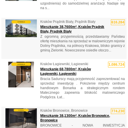
uzgodnienia) do samodzielnej aranżacji. Nadaje się
na s...
Kraków Prądnik Biały, Prądnik Biały
616.284
Mieszkanie 38,7600m², Kraków Prądnik
Biały, Prądnik Biały
Z ogromną przyjemnością przedstawiamy Państwu
ofertę mieszkania na sprzedaż w malowniczym rejonie
Doliny Prądnika, na północy Krakowa, blisko granicy z
gminą Zielonki. Nowoczesne osiedle otoczo...
Kraków Łagiewniki, Łagiewniki
1.086.724
Mieszkanie 68,7800m², Kraków
Łagiewniki, Łagiewniki
Bracia Sadurscy mają przyjemność zaprezentować na
sprzedaż inwestycję . Położenie między centrum
handlowym Bonarka a strategicznym rondem
Matecznego zapewnia bliskość malowniczego
Podgórza. Łat...
Kraków Bronowice, Bronowice
774.230
Mieszkanie 38,1300m², Kraków Bronowice,
Bronowice
BRONOWICE - NOWA INWESTYCJA