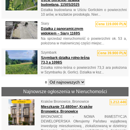
budowlana, 1150S/2025
Działka budowlana w Uściu Gorlickim o powierzchni
10 arów, w kształcie prostokąta. Nier...
Siary
Cena
119.000 PLN
Działka z panoramicznym
widokiem – Siary 1169S
Na sprzedaż nieruchomość o powierzchni ok. 53 a,
położona w malowniczej części miejsc...
Szymbark
Cena
39.900 PLN
Szymbark działka rolno-leśna
73,3 a 1098S
Działka rolno-leśna o powierzchni 73,3 ara położona
w Szymbarku (k. Gorlic). Działka w ksz...
Najnowsze ogłoszenia w Nieruchomości
Kraków Bronowice, Bronowice
1.212.446
Mieszkanie 72,4800m², Kraków
Bronowice, Bronowice
BRONOWICE - NOWA INWESTYCJA
DEWELOPERSKA Oferujemy Państwu wyjątkową
inwestycję mieszkaniową , zlokalizowaną w dzielnicy