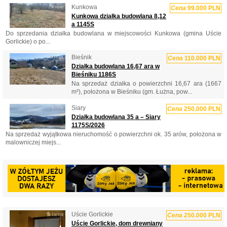
Kunkowa
Cena
99.000 PLN
Kunkowa działka budowlana 8,12
a 1145S
Do sprzedania działka budowlana w miejscowości Kunkowa (gmina Uście
Gorlickie) o po...
Bieśnik
Cena
110.000 PLN
Działka budowlana 16,67 ara w
Bieśniku 1186S
Na sprzedaż działka o powierzchni 16,67 ara (1667
m²), położona w Bieśniku (gm. Łużna, pow...
Siary
Cena
250.000 PLN
Działka budowlana 35 a – Siary
1175S/2026
Na sprzedaż wyjątkowa nieruchomość o powierzchni ok. 35 arów, położona w
malowniczej miejs...
Uście Gorlickie
Cena
250.000 PLN
Uście Gorlickie, dom drewniany