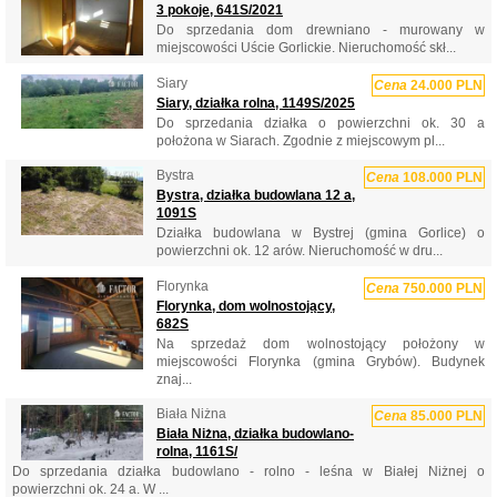
3 pokoje, 641S/2021
Do sprzedania dom drewniano - murowany w
miejscowości Uście Gorlickie. Nieruchomość skł...
Siary
Cena
24.000 PLN
Siary, działka rolna, 1149S/2025
Do sprzedania działka o powierzchni ok. 30 a
położona w Siarach. Zgodnie z miejscowym pl...
Bystra
Cena
108.000 PLN
Bystra, działka budowlana 12 a,
1091S
Działka budowlana w Bystrej (gmina Gorlice) o
powierzchni ok. 12 arów. Nieruchomość w dru...
Florynka
Cena
750.000 PLN
Florynka, dom wolnostojący,
682S
Na sprzedaż dom wolnostojący położony w
miejscowości Florynka (gmina Grybów). Budynek
znaj...
Biała Niżna
Cena
85.000 PLN
Biała Niżna, działka budowlano-
rolna, 1161S/
Do sprzedania działka budowlano - rolno - leśna w Białej Niżnej o
powierzchni ok. 24 a. W ...