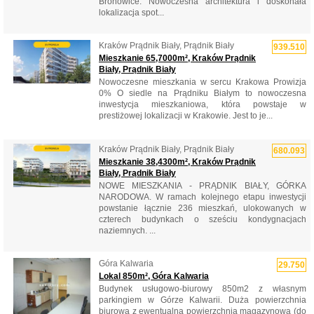
Bronowice. Nowoczesna architektura i doskonała
lokalizacja spot...
Kraków Prądnik Biały, Prądnik Biały
939.510
Mieszkanie 65,7000m², Kraków Prądnik
Biały, Prądnik Biały
Nowoczesne mieszkania w sercu Krakowa Prowizja
0% O siedle na Prądniku Białym to nowoczesna
inwestycja mieszkaniowa, która powstaje w
prestiżowej lokalizacji w Krakowie. Jest to je...
Kraków Prądnik Biały, Prądnik Biały
680.093
Mieszkanie 38,4300m², Kraków Prądnik
Biały, Prądnik Biały
NOWE MIESZKANIA - PRĄDNIK BIAŁY, GÓRKA
NARODOWA. W ramach kolejnego etapu inwestycji
powstanie łącznie 236 mieszkań, ulokowanych w
czterech budynkach o sześciu kondygnacjach
naziemnych. ...
Góra Kalwaria
29.750
Lokal 850m², Góra Kalwaria
Budynek usługowo-biurowy 850m2 z własnym
parkingiem w Górze Kalwarii. Duża powierzchnia
biurowa z ewentualną powierzchnią magazynową (do