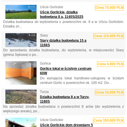
Uście Gorlickie
Cena
75.000 PLN
Uście Gorlickie, działka
budowlana 8 a, 1140S/2025
Działka budowlana do wydzielenia o powierzchni ok. 8 a w Uściu Gorlickim.
Działka zn...
Siary
Cena
115.000 PLN
Siary działka budowlana 15 a
1166S
Do sprzedania działka budowlana, do wydzielenia, w miejscowości Siary
(gmina Sękowa) o po...
Gorlice
Cena
6.900 PLN
Gorlice lokal w ścisłym centrum
60W
Do wynajęcia lokal handlowo-usługowy w ścisłym
centrum Gorlic o powierzchni ok. 100 m2. Do...
Turza
Cena
54.000 PLN
Działka budowlana 8 a w Turzy,
1180S
Na sprzedaż działka budowlana o powierzchni 8 arów (do wydzielenia z
większego areału), po...
Uście Gorlickie
Cena
350.000 PLN
Uście Gorlickie dom drewniany 5