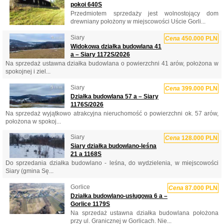
pokoi 640S
Przedmiotem sprzedaży jest wolnostojący dom
drewniany położony w miejscowości Uście Gorli...
Siary
Cena
450.000 PLN
Widokowa działka budowlana 41
a – Siary 1172S/2026
Na sprzedaż ustawna działka budowlana o powierzchni 41 arów, położona w
spokojnej i ziel...
Siary
Cena
399.000 PLN
Działka budowlana 57 a – Siary
1176S/2026
Na sprzedaż wyjątkowo atrakcyjna nieruchomość o powierzchni ok. 57 arów,
położona w spokoj...
Siary
Cena
128.000 PLN
Siary działka budowlano-leśna
21 a 1168S
Do sprzedania działka budowlano - leśna, do wydzielenia, w miejscowości
Siary (gmina Sę...
Gorlice
Cena
87.000 PLN
Działka budowlano-usługowa 6 a –
Gorlice 1179S
Na sprzedaż ustawna działka budowlana położona
przy ul. Granicznej w Gorlicach. Nie...