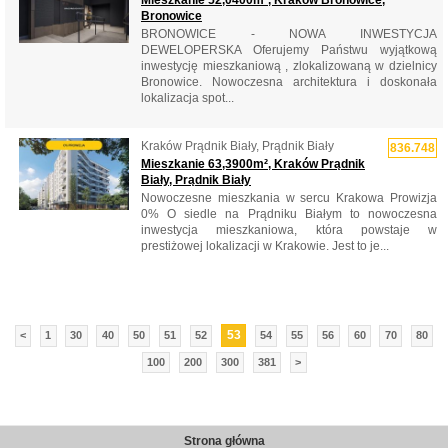
Mieszkanie 52,0400m², Kraków Bronowice,
Bronowice
BRONOWICE - NOWA INWESTYCJA
DEWELOPERSKA Oferujemy Państwu wyjątkową
inwestycję mieszkaniową , zlokalizowaną w dzielnicy
Bronowice. Nowoczesna architektura i doskonała
lokalizacja spot...
Kraków Prądnik Biały, Prądnik Biały
836.748
Mieszkanie 63,3900m², Kraków Prądnik
Biały, Prądnik Biały
Nowoczesne mieszkania w sercu Krakowa Prowizja
0% O siedle na Prądniku Białym to nowoczesna
inwestycja mieszkaniowa, która powstaje w
prestiżowej lokalizacji w Krakowie. Jest to je...
53
<
1
30
40
50
51
52
54
55
56
60
70
80
100
200
300
381
>
Strona główna