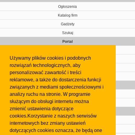
Ogłoszenia
Katalog firm
Gadżety
Szukaj
Portal
Cennik
Używamy plików cookies i podobnych
Kontakt
rozwiązań technologicznych, aby
Regulamin
personalizować zawartość i treści
Pomoc
reklamowe, a także do dostarczenia funkcji
Gazeta
związanych z mediami społecznościowymi i
analizy ruchu na stronie. W programie
Olkusz
służącym do obsługi internetu można
Kontakt
zmienić ustawienia dotyczące
Strefa dla biznesu
cookies.Korzystanie z naszych serwisów
Biura nieruchomości
internetowych bez zmiany ustawień
Dealerzy i autokomisy
dotyczących cookies oznacza, że będą one