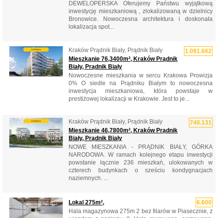
DEWELOPERSKA Oferujemy Państwu wyjątkową
inwestycję mieszkaniową , zlokalizowaną w dzielnicy
Bronowice. Nowoczesna architektura i doskonała
lokalizacja spot...
Kraków Prądnik Biały, Prądnik Biały
1.091.662
Mieszkanie 76,3400m², Kraków Prądnik
Biały, Prądnik Biały
Nowoczesne mieszkania w sercu Krakowa Prowizja
0% O siedle na Prądniku Białym to nowoczesna
inwestycja mieszkaniowa, która powstaje w
prestiżowej lokalizacji w Krakowie. Jest to je...
Kraków Prądnik Biały, Prądnik Biały
740.131
Mieszkanie 46,7800m², Kraków Prądnik
Biały, Prądnik Biały
NOWE MIESZKANIA - PRĄDNIK BIAŁY, GÓRKA
NARODOWA. W ramach kolejnego etapu inwestycji
powstanie łącznie 236 mieszkań, ulokowanych w
czterech budynkach o sześciu kondygnacjach
naziemnych. ...
Lokal 275m²,
6.600
Hala magazynowa 275m 2 bez filarów w Piasecznie, z