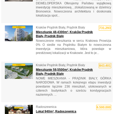
DEWELOPERSKA Oferujemy Państwu wyjątkową
inwestycję mieszkaniową , zlokalizowaną w dzielnicy
Bronowice. Nowoczesna architektura i doskonała
lokalizacja spot...
Kraków Prądnik Biały, Prądnik Biały
731.293
Mieszkanie 48,4300m², Kraków Prądnik
Biały, Prądnik Biały
Nowoczesne mieszkania w sercu Krakowa Prowizja
0% O siedle na Prądniku Białym to nowoczesna
inwestycja mieszkaniowa, która powstaje w
prestiżowej lokalizacji w Krakowie. Jest to je...
Kraków Prądnik Biały, Prądnik Biały
843.401
Mieszkanie 59,5500m², Kraków Prądnik
Biały, Prądnik Biały
NOWE MIESZKANIA - PRĄDNIK BIAŁY, GÓRKA
NARODOWA. W ramach kolejnego etapu inwestycji
powstanie łącznie 236 mieszkań, ulokowanych w
czterech budynkach o sześciu kondygnacjach
naziemnych. ...
Radoszewnica
6.500.000
Lokal 940m², Radoszewnica