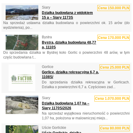
Siary
Cena
150.000 PLN
Działka budowlana z widokiem
15 a – Siary 1173S
Na sprzedaż ustawna działka budowlana o powierzchni ok. 15 arów (do
wydzielenia), po...
Bystra
Cena
170.000 PLN
Bystra, działka budowlana 48,77
a, 1110S
Do sprzedania działka w Bystrej koło Gorlic o powierzchni 48 arów, w tym
częśc budowlana t...
Gorlice
Cena
25.000 PLN
Gorlice, działka rekreacyjna 6,7 a,
1108S/
Do sprzedania działka rekreacyjna w Gorlicach.
Działka o powierzchni 6,7 a. Częściowo zad...
Siary
Cena
1.070.000 PLN
Działka budowlana 1,07 ha –
Siary 1170S/2026
Na sprzedaż wyjątkowa nieruchomość o powierzchni
1,07 ha, położona w malowniczej miejs...
Uście Gorlickie
Cena
80.000 PLN
Uście Gorlickie, działka