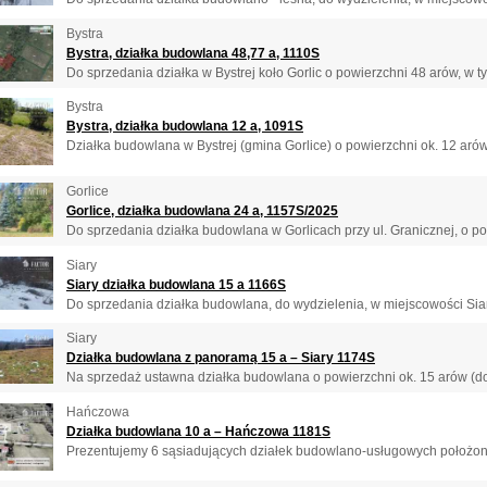
Bystra
Bystra, działka budowlana 48,77 a, 1110S
Do sprzedania działka w Bystrej koło Gorlic o powierzchni 48 arów, w t
Bystra
Bystra, działka budowlana 12 a, 1091S
Działka budowlana w Bystrej (gmina Gorlice) o powierzchni ok. 12 arów
Gorlice
Gorlice, działka budowlana 24 a, 1157S/2025
Do sprzedania działka budowlana w Gorlicach przy ul. Granicznej, o pow
Siary
Siary działka budowlana 15 a 1166S
Do sprzedania działka budowlana, do wydzielenia, w miejscowości Sia
Siary
Działka budowlana z panoramą 15 a – Siary 1174S
Na sprzedaż ustawna działka budowlana o powierzchni ok. 15 arów (do 
Hańczowa
Działka budowlana 10 a – Hańczowa 1181S
Prezentujemy 6 sąsiadujących działek budowlano-usługowych położon