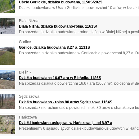
Uście Gorlickie, działka budowlana, 1150S/2025
Działka budowlana w Uściu Gorlickim o powierzchni 10 arów, w kształcie
Biała Niżna
Biała Niżna, działka budowlano-rolna, 1161S/
Do sprzedania działka budowlano - rolno - leśna w Białej Niżnej o powie
Gorlice
Gorlice, działka budowlana 8,27 a, 1131S
Do sprzedania działka budowlana w Gorlicach o powierzchni 8,27 a. Dzia
Bieśnik
Działka budowlana 16,67 ara w Bieśniku 1186S
Na sprzedaż działka o powierzchni 16,67 ara (1667 m²), położona w Bie
Sędziszowa
Działka budowlano - rolna 80 arów Sędziszowa 1164S
Na sprzedaż nieruchomość o powierzchni ok. 80 arów o charakterze bu
Hańczowa
Działki budowlano-usługowe w Hańczowej – od 8,97 a
Prezentujemy 6 sąsiadujących działek budowlano-usługowych w Hańczo