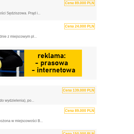
Cena
89.000 PLN
ści Sędziszowa. Prąd i...
Cena
24.000 PLN
nie z miejscowym pl...
Cena
139.000 PLN
o wydzielenia), po...
Cena
89.000 PLN
łożona w miejscowości B...
Cena
150.000 PLN