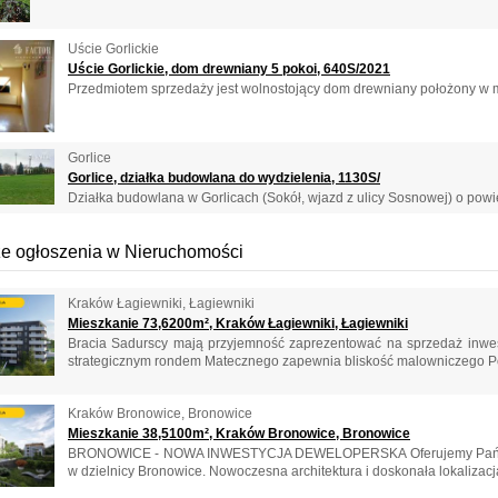
Uście Gorlickie
Uście Gorlickie, dom drewniany 5 pokoi, 640S/2021
Przedmiotem sprzedaży jest wolnostojący dom drewniany położony w mi
Gorlice
Gorlice, działka budowlana do wydzielenia, 1130S/
Działka budowlana w Gorlicach (Sokół, wjazd z ulicy Sosnowej) o powie
e ogłoszenia w Nieruchomości
Kraków Łagiewniki, Łagiewniki
Mieszkanie 73,6200m², Kraków Łagiewniki, Łagiewniki
Bracia Sadurscy mają przyjemność zaprezentować na sprzedaż inwe
strategicznym rondem Matecznego zapewnia bliskość malowniczego Pod
Kraków Bronowice, Bronowice
Mieszkanie 38,5100m², Kraków Bronowice, Bronowice
BRONOWICE - NOWA INWESTYCJA DEWELOPERSKA Oferujemy Państwu 
w dzielnicy Bronowice. Nowoczesna architektura i doskonała lokalizacja