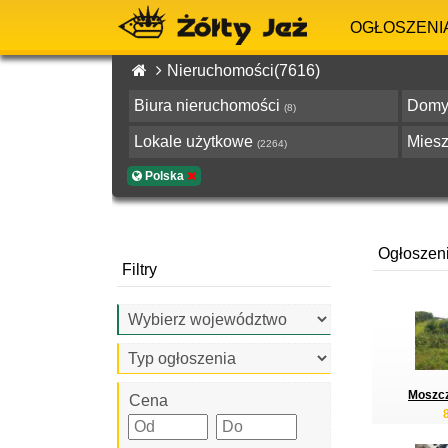
OGŁOSZENI
Nieruchomości(7616)
Biura nieruchomości
Dom
(8)
Lokale użytkowe
Mies
(2264)
Polska
Ogłoszen
Filtry
Moszcz
Cena