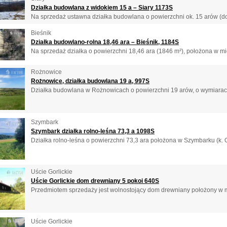
Działka budowlana z widokiem 15 a – Siary 1173S
Na sprzedaż ustawna działka budowlana o powierzchni ok. 15 arów (do 
Bieśnik
Działka budowlano-rolna 18,46 ara – Bieśnik, 1184S
Na sprzedaż działka o powierzchni 18,46 ara (1846 m²), położona w mie
Rożnowice
Rożnowice, działka budowlana 19 a, 997S
Działka budowlana w Rożnowicach o powierzchni 19 arów, o wymiarach
Szymbark
Szymbark działka rolno-leśna 73,3 a 1098S
Działka rolno-leśna o powierzchni 73,3 ara położona w Szymbarku (k. Go
Uście Gorlickie
Uście Gorlickie dom drewniany 5 pokoi 640S
Przedmiotem sprzedaży jest wolnostojący dom drewniany położony w mi
Uście Gorlickie