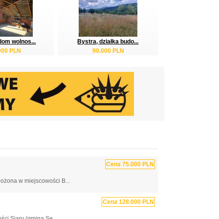
dom wolnos...
Bystra, działka budo...
000 PLN
90.000 PLN
Cena
75.000 PLN
łożona w miejscowości B...
Cena
128.000 PLN
ci Siary (gmina Sę...