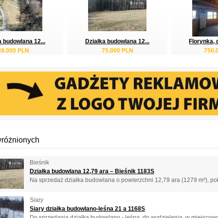
a budowlana 12...
Działka budowlana 12...
Florynka, 
89.000 PLN
75.000 PLN
750.
yróżnionych
Bieśnik
Działka budowlana 12,79 ara – Bieśnik 1183S
Na sprzedaż działka budowlana o powierzchni 12,79 ara (1279 m²), po
Siary
Siary działka budowlano-leśna 21 a 1168S
Do sprzedania działka budowlano - leśna, do wydzielenia, w miejscowoś