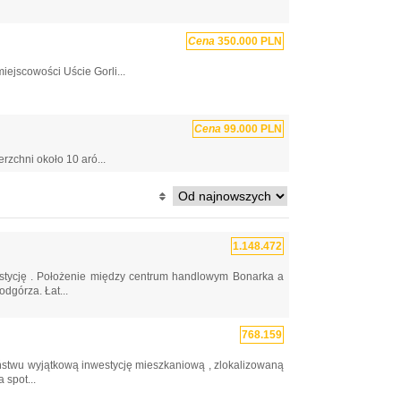
Cena
350.000 PLN
ejscowości Uście Gorli...
Cena
99.000 PLN
rzchni około 10 aró...
1.148.472
stycję . Położenie między centrum handlowym Bonarka a
górza. Łat...
768.159
wyjątkową inwestycję mieszkaniową , zlokalizowaną
 spot...