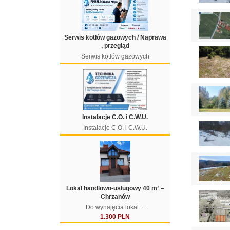
Serwis kotłów gazowych / Naprawa
, przegląd
Serwis kotłów gazowych
Instalacje C.O. i C.W.U.
Instalacje C.O. i C.W.U.
Lokal handlowo-usługowy 40 m² –
Chrzanów
Do wynajęcia lokal ...
1.300 PLN