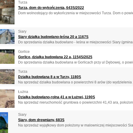
Turza
Turza, dom do wykończenia, 643S/2022
Dom wolnostojący do wykończenia w miejscowości Turza. Dom o powierz
Siary
Siary działka budowlano-leśna 20 a 1167S
Do sprzedania działka budowlano - leśna w miejscowości Siary (gmina 
Gorlice
Gorlice, działka budowlana 22 a, 1154S/2025
Do sprzedania działka budowlana w Gorlicach przy ul Dębowej, o powier
Turza
Działka budowlana 8 a w Turzy, 1180S
Na sprzedaż działka budowlana o powierzchni 8 arów (do wydzielenia z
Łużna
Działka budowlano-rolna 41 a w Łużnej, 1190S
Na sprzedaż nieruchomość gruntowa o powierzchni 41,43 ara, położona
Siary
Siary, dom drewniany, 683S
Na sprzedaż wyjątkowy dom położony w malowniczej miejscowości Siary 