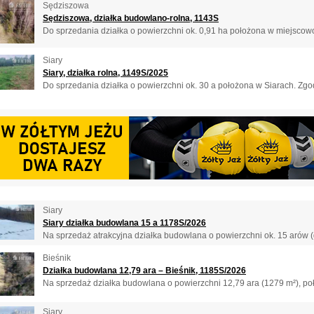
Sędziszowa
Sędziszowa, działka budowlano-rolna, 1143S
Do sprzedania działka o powierzchni ok. 0,91 ha położona w miejscowo
Siary
Siary, działka rolna, 1149S/2025
Do sprzedania działka o powierzchni ok. 30 a położona w Siarach. Zgod
Siary
Siary działka budowlana 15 a 1178S/2026
Na sprzedaż atrakcyjna działka budowlana o powierzchni ok. 15 arów (d
Bieśnik
Działka budowlana 12,79 ara – Bieśnik, 1185S/2026
Na sprzedaż działka budowlana o powierzchni 12,79 ara (1279 m²), po
Siary