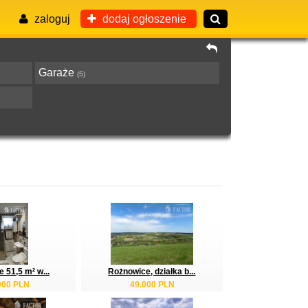
zaloguj
dodaj ogłoszenie
Garaże
(5)
 51,5 m² w...
Rożnowice, działka b...
000 PLN
49.000 PLN