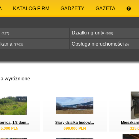
A
KATALOG FIRM
GADŻETY
GAZETA
y
Działki i grunty
(727)
(908)
zkania
Obsługa nieruchomości
(3703)
(0)
ia wyróżnione
enica, 1/2 dom...
Siary działka budowl...
Mieszkanie
85.000 PLN
699.000 PLN
325.