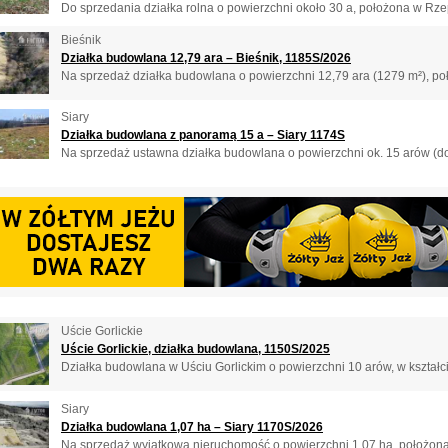
Do sprzedania działka rolna o powierzchni około 30 a, położona w Rzep
Bieśnik
Działka budowlana 12,79 ara – Bieśnik, 1185S/2026
Na sprzedaż działka budowlana o powierzchni 12,79 ara (1279 m²), po
Siary
Działka budowlana z panoramą 15 a – Siary 1174S
Na sprzedaż ustawna działka budowlana o powierzchni ok. 15 arów (do 
Uście Gorlickie
Uście Gorlickie, działka budowlana, 1150S/2025
Działka budowlana w Uściu Gorlickim o powierzchni 10 arów, w kształcie
Siary
Działka budowlana 1,07 ha – Siary 1170S/2026
Na sprzedaż wyjątkowa nieruchomość o powierzchni 1,07 ha, położona 