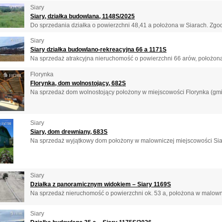
Siary
Siary, działka budowlana, 1148S/2025
Do sprzedania działka o powierzchni 48,41 a położona w Siarach. Zgod
Siary
Siary działka budowlano-rekreacyjna 66 a 1171S
Na sprzedaż atrakcyjna nieruchomość o powierzchni 66 arów, położona 
Florynka
Florynka, dom wolnostojący, 682S
Na sprzedaż dom wolnostojący położony w miejscowości Florynka (gmi
Siary
Siary, dom drewniany, 683S
Na sprzedaż wyjątkowy dom położony w malowniczej miejscowości Siary 
Siary
Działka z panoramicznym widokiem – Siary 1169S
Na sprzedaż nieruchomość o powierzchni ok. 53 a, położona w malownic
Siary