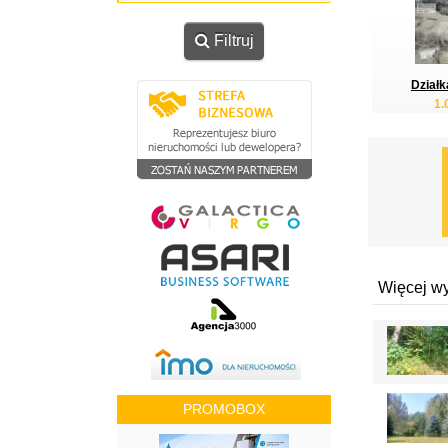
Filtruj
Działk
1.
Więcej w
PROMOBOX