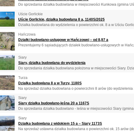
Do sprzedania działka budowlana w miejscowości Kunkowa (gmina Uście
Uście Gorlickie
Uście Gorlickie, działka budowlana 8 a, 1140S/2025
Działka budowlana do wydzielenia o powierzchni ok. 8 a w Uściu Gorlick
Hańczowa
Działki budowlano-usługowe w Hańczowej – od 8,97 a
Prezentujemy 6 sąsiadujących działek budowlano-usługowych w Hańczo
Siary
Siary, działka budowlana do wydzielenia
Do sprzedania działka budowlana położona w miejscowości Siary. Dział
Turza
Działka budowlana 8 a w Turzy, 1180S
Na sprzedaż działka budowlana o powierzchni 8 arów (do wydzielenia z
Siary
Siary działka budowlano-leśna 20 a 1167S
Do sprzedania działka budowlano - leśna w miejscowości Siary (gmina 
Siary
Działka budowlana z widokiem 15 a – Siary 1173S
Na sprzedaż ustawna działka budowlana o powierzchni ok. 15 arów (do 