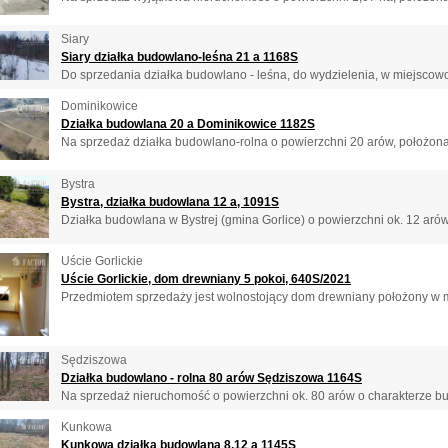
Siary
Siary działka budowlano-leśna 21 a 1168S
Do sprzedania działka budowlano - leśna, do wydzielenia, w miejscowoś
Dominikowice
Działka budowlana 20 a Dominikowice 1182S
Na sprzedaż działka budowlano-rolna o powierzchni 20 arów, położona
Bystra
Bystra, działka budowlana 12 a, 1091S
Działka budowlana w Bystrej (gmina Gorlice) o powierzchni ok. 12 arów
Uście Gorlickie
Uście Gorlickie, dom drewniany 5 pokoi, 640S/2021
Przedmiotem sprzedaży jest wolnostojący dom drewniany położony w mi
Sędziszowa
Działka budowlano - rolna 80 arów Sędziszowa 1164S
Na sprzedaż nieruchomość o powierzchni ok. 80 arów o charakterze bu
Kunkowa
Kunkowa działka budowlana 8,12 a 1145S