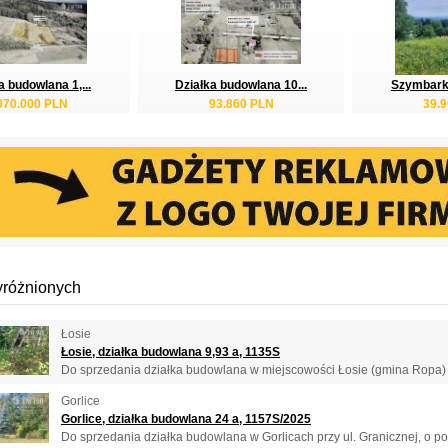
a budowlana 1,...
Działka budowlana 10...
Szymbark d
070.000 PLN
93.860 PLN
39.
yróżnionych
Łosie
Łosie, działka budowlana 9,93 a, 1135S
Do sprzedania działka budowlana w miejscowości Łosie (gmina Ropa) o
Gorlice
Gorlice, działka budowlana 24 a, 1157S/2025
Do sprzedania działka budowlana w Gorlicach przy ul. Granicznej, o pow