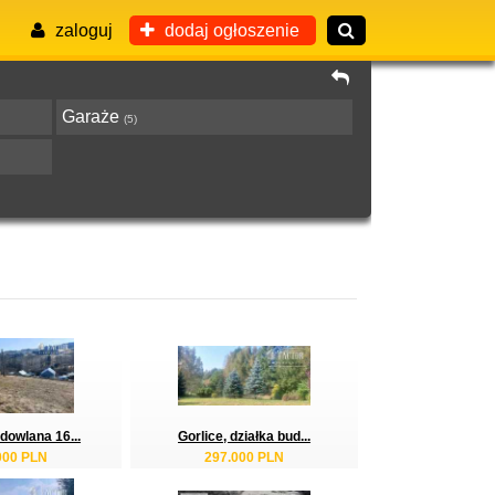
zaloguj
dodaj ogłoszenie
Garaże
(5)
dowlana 16...
Gorlice, działka bud...
000 PLN
297.000 PLN