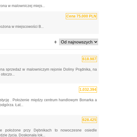
ona w malowniczej miejs...
Cena
75.000 PLN
łożona w miejscowości B...
618.987
na sprzedaż w malowniczym rejonie Doliny Prądnika, na
otoczo...
1.032.394
stycję . Położenie między centrum handlowym Bonarka a
górza. Łat...
628.425
położone przy Dębnikach to nowoczesne osiedle
zie życia. Doskonała lok...