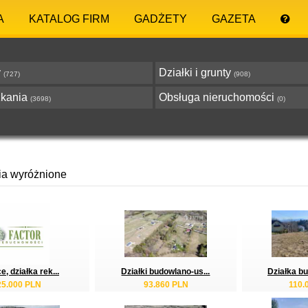
A
KATALOG FIRM
GADŻETY
GAZETA
y
Działki i grunty
(727)
(908)
zkania
Obsługa nieruchomości
(3698)
(0)
ia wyróżnione
e, działka rek...
Działki budowlano-us...
Działka bu
25.000 PLN
93.860 PLN
110.