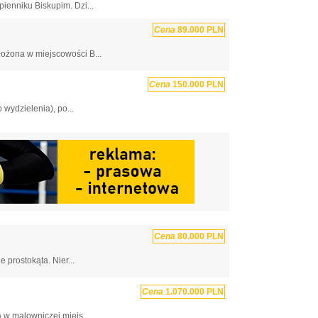
ienniku Biskupim. Dzi...
Cena
89.000 PLN
łożona w miejscowości B...
Cena
150.000 PLN
wydzielenia), po...
Cena
80.000 PLN
 prostokąta. Nier...
Cena
1.070.000 PLN
w malowniczej miejs...