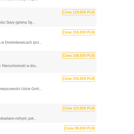
Cena
128.000 PLN
ci Siary (gmina Sę...
Cena
159.000 PLN
 w Dominikowicach (prz...
Cena
108.000 PLN
. Nieruchomość w dru...
Cena
350.000 PLN
ejscowości Uście Gorli...
Cena
115.000 PLN
dowlano-rolnym, poł...
Cena
99.000 PLN