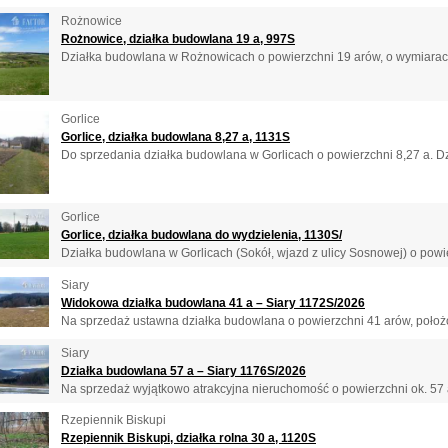
Rożnowice
Rożnowice, działka budowlana 19 a, 997S
Działka budowlana w Rożnowicach o powierzchni 19 arów, o wymiarach
Gorlice
Gorlice, działka budowlana 8,27 a, 1131S
Do sprzedania działka budowlana w Gorlicach o powierzchni 8,27 a. Dzia
Gorlice
Gorlice, działka budowlana do wydzielenia, 1130S/
Działka budowlana w Gorlicach (Sokół, wjazd z ulicy Sosnowej) o powie
Siary
Widokowa działka budowlana 41 a – Siary 1172S/2026
Na sprzedaż ustawna działka budowlana o powierzchni 41 arów, położon
Siary
Działka budowlana 57 a – Siary 1176S/2026
Na sprzedaż wyjątkowo atrakcyjna nieruchomość o powierzchni ok. 57 a
Rzepiennik Biskupi
Rzepiennik Biskupi, działka rolna 30 a, 1120S