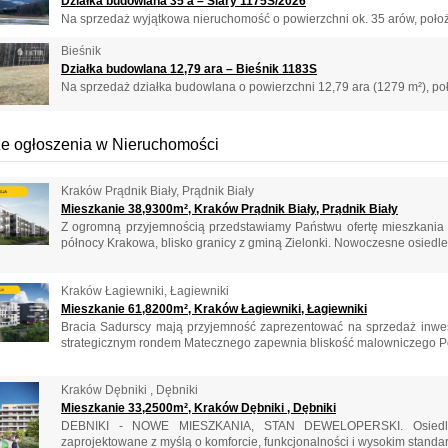
Działka budowlana 35 a – Siary 1175S/2026
Na sprzedaż wyjątkowa nieruchomość o powierzchni ok. 35 arów, położ
Bieśnik
Działka budowlana 12,79 ara – Bieśnik 1183S
Na sprzedaż działka budowlana o powierzchni 12,79 ara (1279 m²), po
e ogłoszenia w Nieruchomości
Kraków Prądnik Biały, Prądnik Biały
Mieszkanie 38,9300m², Kraków Prądnik Biały, Prądnik Biały
Z ogromną przyjemnością przedstawiamy Państwu ofertę mieszkania 
północy Krakowa, blisko granicy z gminą Zielonki. Nowoczesne osiedle 
Kraków Łagiewniki, Łagiewniki
Mieszkanie 61,8200m², Kraków Łagiewniki, Łagiewniki
Bracia Sadurscy mają przyjemność zaprezentować na sprzedaż inwe
strategicznym rondem Matecznego zapewnia bliskość malowniczego Pod
Kraków Dębniki , Dębniki
Mieszkanie 33,2500m², Kraków Dębniki , Dębniki
DEBNIKI - NOWE MIESZKANIA, STAN DEWELOPERSKI. Osiedle 
zaprojektowane z myślą o komforcie, funkcjonalności i wysokim standard