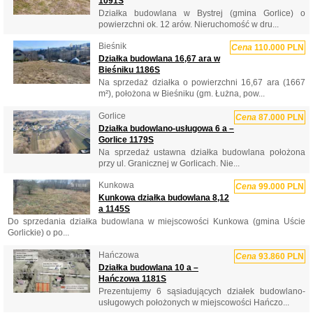
1091S
Działka budowlana w Bystrej (gmina Gorlice) o
powierzchni ok. 12 arów. Nieruchomość w dru...
Bieśnik
Cena
110.000 PLN
Działka budowlana 16,67 ara w
Bieśniku 1186S
Na sprzedaż działka o powierzchni 16,67 ara (1667
m²), położona w Bieśniku (gm. Łużna, pow...
Gorlice
Cena
87.000 PLN
Działka budowlano-usługowa 6 a –
Gorlice 1179S
Na sprzedaż ustawna działka budowlana położona
przy ul. Granicznej w Gorlicach. Nie...
Kunkowa
Cena
99.000 PLN
Kunkowa działka budowlana 8,12
a 1145S
Do sprzedania działka budowlana w miejscowości Kunkowa (gmina Uście
Gorlickie) o po...
Hańczowa
Cena
93.860 PLN
Działka budowlana 10 a –
Hańczowa 1181S
Prezentujemy 6 sąsiadujących działek budowlano-
usługowych położonych w miejscowości Hańczo...