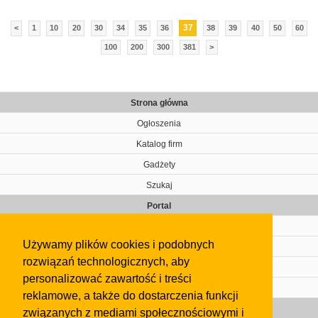
37
<
1
10
20
30
34
35
36
38
39
40
50
60
100
200
300
381
>
Strona główna
Ogłoszenia
Katalog firm
Gadżety
Szukaj
Portal
Cennik
Używamy plików cookies i podobnych
Kontakt
rozwiązań technologicznych, aby
Regulamin
personalizować zawartość i treści
Pomoc
reklamowe, a także do dostarczenia funkcji
Gazeta
związanych z mediami społecznościowymi i