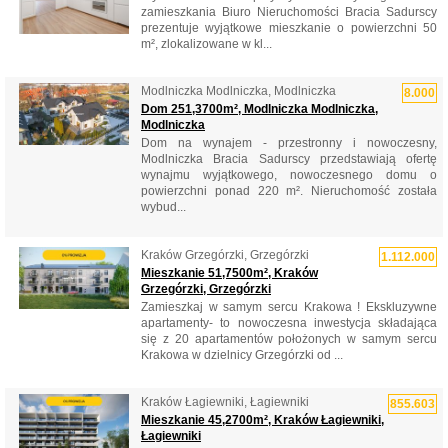
zamieszkania Biuro Nieruchomości Bracia Sadurscy
prezentuje wyjątkowe mieszkanie o powierzchni 50
m², zlokalizowane w kl...
Modlniczka Modlniczka, Modlniczka
8.000
Dom 251,3700m², Modlniczka Modlniczka,
Modlniczka
Dom na wynajem - przestronny i nowoczesny,
Modlniczka Bracia Sadurscy przedstawiają ofertę
wynajmu wyjątkowego, nowoczesnego domu o
powierzchni ponad 220 m². Nieruchomość została
wybud...
Kraków Grzegórzki, Grzegórzki
1.112.000
Mieszkanie 51,7500m², Kraków
Grzegórzki, Grzegórzki
Zamieszkaj w samym sercu Krakowa ! Ekskluzywne
apartamenty- to nowoczesna inwestycja składająca
się z 20 apartamentów położonych w samym sercu
Krakowa w dzielnicy Grzegórzki od ...
Kraków Łagiewniki, Łagiewniki
855.603
Mieszkanie 45,2700m², Kraków Łagiewniki,
Łagiewniki