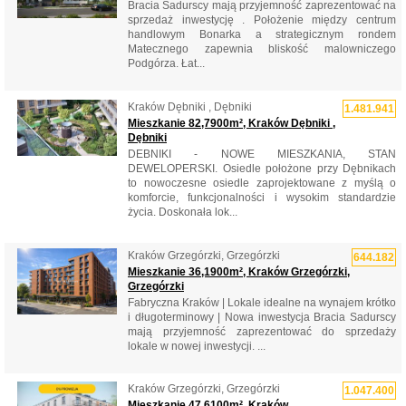
Bracia Sadurscy mają przyjemność zaprezentować na
sprzedaż inwestycję . Położenie między centrum
handlowym Bonarka a strategicznym rondem
Matecznego zapewnia bliskość malowniczego
Podgórza. Łat...
Kraków Dębniki , Dębniki
1.481.941
Mieszkanie 82,7900m², Kraków Dębniki ,
Dębniki
DEBNIKI - NOWE MIESZKANIA, STAN
DEWELOPERSKI. Osiedle położone przy Dębnikach
to nowoczesne osiedle zaprojektowane z myślą o
komforcie, funkcjonalności i wysokim standardzie
życia. Doskonała lok...
Kraków Grzegórzki, Grzegórzki
644.182
Mieszkanie 36,1900m², Kraków Grzegórzki,
Grzegórzki
Fabryczna Kraków | Lokale idealne na wynajem krótko
i długoterminowy | Nowa inwestycja Bracia Sadurscy
mają przyjemność zaprezentować do sprzedaży
lokale w nowej inwestycji. ...
Kraków Grzegórzki, Grzegórzki
1.047.400
Mieszkanie 47,6100m², Kraków