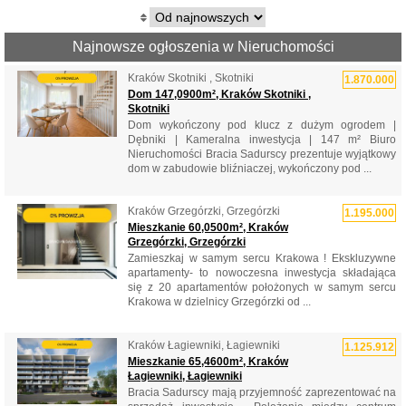
Najnowsze ogłoszenia w Nieruchomości
Kraków Skotniki , Skotniki
1.870.000
Dom 147,0900m², Kraków Skotniki ,
Skotniki
Dom wykończony pod klucz z dużym ogrodem |
Dębniki | Kameralna inwestycja | 147 m² Biuro
Nieruchomości Bracia Sadurscy prezentuje wyjątkowy
dom w zabudowie bliźniaczej, wykończony pod ...
Kraków Grzegórzki, Grzegórzki
1.195.000
Mieszkanie 60,0500m², Kraków
Grzegórzki, Grzegórzki
Zamieszkaj w samym sercu Krakowa ! Ekskluzywne
apartamenty- to nowoczesna inwestycja składająca
się z 20 apartamentów położonych w samym sercu
Krakowa w dzielnicy Grzegórzki od ...
Kraków Łagiewniki, Łagiewniki
1.125.912
Mieszkanie 65,4600m², Kraków
Łagiewniki, Łagiewniki
Bracia Sadurscy mają przyjemność zaprezentować na