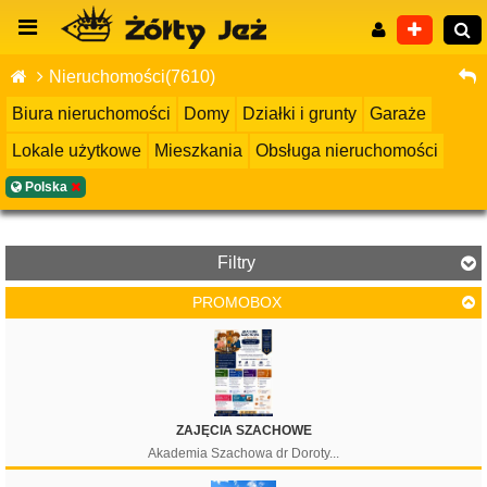
Nieruchomości(7610)
Biura nieruchomości
Domy
Działki i grunty
Garaże
Lokale użytkowe
Mieszkania
Obsługa nieruchomości
Wyszukiwanie zaawansowane
Polska
Filtry
PROMOBOX
Cena
ZAJĘCIA SZACHOWE
Akademia Szachowa dr Doroty...
Filtruj