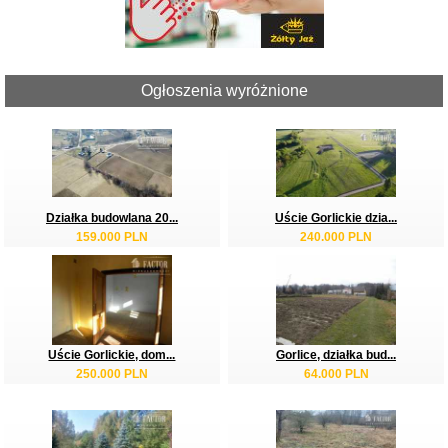
Ogłoszenia wyróżnione
Działka budowlana 20...
Uście Gorlickie dzia...
159.000 PLN
240.000 PLN
Uście Gorlickie, dom...
Gorlice, działka bud...
250.000 PLN
64.000 PLN