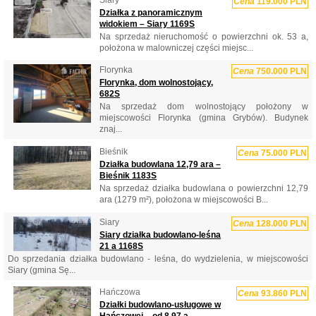
Cena
119.000 PLN
Działka z panoramicznym
widokiem – Siary 1169S
Na sprzedaż nieruchomość o powierzchni ok. 53 a,
położona w malowniczej części miejsc...
Florynka
Cena
750.000 PLN
Florynka, dom wolnostojący,
682S
Na sprzedaż dom wolnostojący położony w
miejscowości Florynka (gmina Grybów). Budynek
znaj...
Bieśnik
Cena
75.000 PLN
Działka budowlana 12,79 ara –
Bieśnik 1183S
Na sprzedaż działka budowlana o powierzchni 12,79
ara (1279 m²), położona w miejscowości B...
Siary
Cena
128.000 PLN
Siary działka budowlano-leśna
21 a 1168S
Do sprzedania działka budowlano - leśna, do wydzielenia, w miejscowości
Siary (gmina Sę...
Hańczowa
Cena
93.860 PLN
Działki budowlano-usługowe w