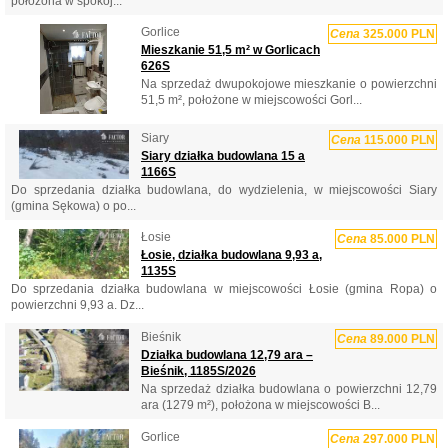
położona w spokoj...
Gorlice
Cena
325.000 PLN
Mieszkanie 51,5 m² w Gorlicach
626S
Na sprzedaż dwupokojowe mieszkanie o powierzchni
51,5 m², położone w miejscowości Gorl...
Siary
Cena
115.000 PLN
Siary działka budowlana 15 a
1166S
Do sprzedania działka budowlana, do wydzielenia, w miejscowości Siary
(gmina Sękowa) o po...
Łosie
Cena
85.000 PLN
Łosie, działka budowlana 9,93 a,
1135S
Do sprzedania działka budowlana w miejscowości Łosie (gmina Ropa) o
powierzchni 9,93 a. Dz...
Bieśnik
Cena
89.000 PLN
Działka budowlana 12,79 ara –
Bieśnik, 1185S/2026
Na sprzedaż działka budowlana o powierzchni 12,79
ara (1279 m²), położona w miejscowości B...
Gorlice
Cena
297.000 PLN