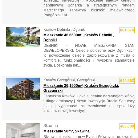
sprzedaż inwestycję . Położenie między centrum
handlowym Bonarka a strategicznym rondem
Matecznego zapewnia bliskość malowniczego
Podgórza. Łat...
Kraków Dębniki , Dębniki
881.874
Mieszkanie 46,6600m², Kraków Dębniki ,
Dębniki
DEBNIKI - NOWE MIESZKANIA, STAN
DEWELOPERSKI. Osiedle położone przy Dębnikach
to nowoczesne osiedle zaprojektowane z myślą o
komforcie, funkcjonalności i wysokim standardzie
życia. Doskonała lok...
Kraków Grzegórzki, Grzegórzki
640.563
Mieszkanie 36,1900m², Kraków Grzegórzki,
Grzegórzki
Fabryczna Kraków | Lokale idealne na wynajem krótko
i długoterminowy | Nowa inwestycja Bracia Sadurscy
mają przyjemność zaprezentować do sprzedaży
lokale w nowej inwestycji. ...
Skawina
465.000
Mieszkanie 50m², Skawina
Stylowe mieszkanie przy Rynku Głównym - gotowe do