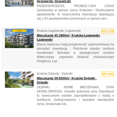
Grzegórzki, Grzegórzki
PRZEDSPRZEDAŻ, PROMOCYJNA CENA!
Zamieszkaj w samym sercu Krakowa ! Ekskluzywne
apartamenty- to nowoczesna inwestycja składająca
się z 20 apartamentów położonych w samym serc...
Kraków Łagiewniki, Łagiewniki
821.378
Mieszkanie 45,3800m², Kraków Łagiewniki,
Łagiewniki
Bracia Sadurscy mają przyjemność zaprezentować na
sprzedaż inwestycję . Położenie między centrum
handlowym Bonarka a strategicznym rondem
Matecznego zapewnia bliskość malowniczego
Podgórza. Łat...
Kraków Dębniki , Dębniki
957.600
Mieszkanie 59,8500m², Kraków Dębniki ,
Dębniki
DEBNIKI - NOWE MIESZKANIA, STAN
DEWELOPERSKI. Osiedle położone przy Dębnikach
to nowoczesne osiedle zaprojektowane z myślą o
komforcie, funkcjonalności i wysokim standardzie
życia. Doskonała lok...