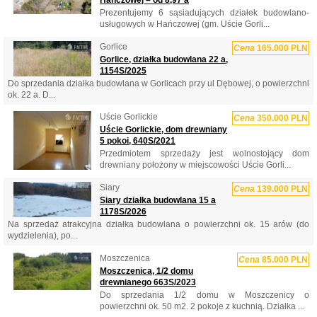
Hańczowej – od 8,97 a
Prezentujemy 6 sąsiadujących działek budowlano-
usługowych w Hańczowej (gm. Uście Gorli...
Gorlice
Cena
165.000 PLN
Gorlice, działka budowlana 22 a,
1154S/2025
Do sprzedania działka budowlana w Gorlicach przy ul Dębowej, o powierzchni
ok. 22 a. D...
Uście Gorlickie
Cena
350.000 PLN
Uście Gorlickie, dom drewniany
5 pokoi, 640S/2021
Przedmiotem sprzedaży jest wolnostojący dom
drewniany położony w miejscowości Uście Gorli...
Siary
Cena
139.000 PLN
Siary działka budowlana 15 a
1178S/2026
Na sprzedaż atrakcyjna działka budowlana o powierzchni ok. 15 arów (do
wydzielenia), po...
Moszczenica
Cena
85.000 PLN
Moszczenica, 1/2 domu
drewnianego 663S/2023
Do sprzedania 1/2 domu w Moszczenicy o
powierzchni ok. 50 m2. 2 pokoje z kuchnią. Działka ...