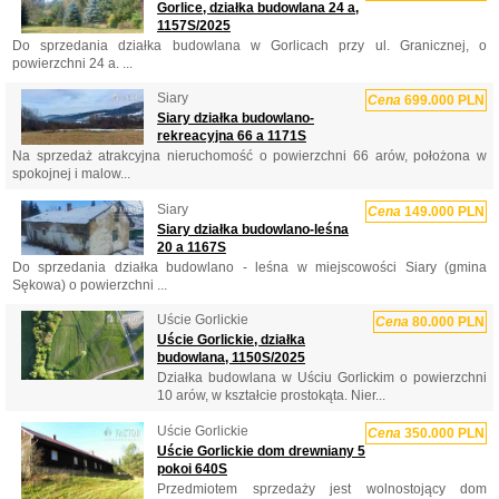
Gorlice, działka budowlana 24 a,
1157S/2025
Do sprzedania działka budowlana w Gorlicach przy ul. Granicznej, o
powierzchni 24 a. ...
Siary
Cena
699.000 PLN
Siary działka budowlano-
rekreacyjna 66 a 1171S
Na sprzedaż atrakcyjna nieruchomość o powierzchni 66 arów, położona w
spokojnej i malow...
Siary
Cena
149.000 PLN
Siary działka budowlano-leśna
20 a 1167S
Do sprzedania działka budowlano - leśna w miejscowości Siary (gmina
Sękowa) o powierzchni ...
Uście Gorlickie
Cena
80.000 PLN
Uście Gorlickie, działka
budowlana, 1150S/2025
Działka budowlana w Uściu Gorlickim o powierzchni
10 arów, w kształcie prostokąta. Nier...
Uście Gorlickie
Cena
350.000 PLN
Uście Gorlickie dom drewniany 5
pokoi 640S
Przedmiotem sprzedaży jest wolnostojący dom