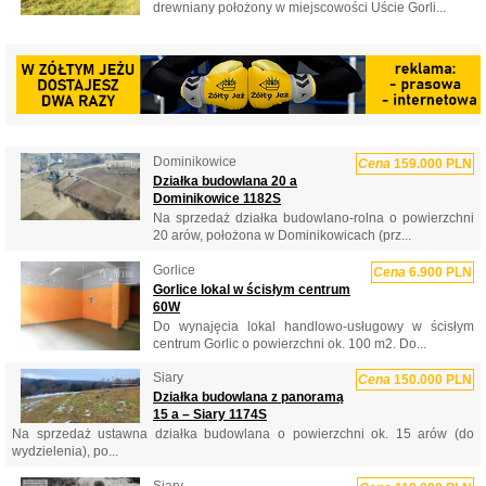
drewniany położony w miejscowości Uście Gorli...
Dominikowice
Cena
159.000 PLN
Działka budowlana 20 a
Dominikowice 1182S
Na sprzedaż działka budowlano-rolna o powierzchni
20 arów, położona w Dominikowicach (prz...
Gorlice
Cena
6.900 PLN
Gorlice lokal w ścisłym centrum
60W
Do wynajęcia lokal handlowo-usługowy w ścisłym
centrum Gorlic o powierzchni ok. 100 m2. Do...
Siary
Cena
150.000 PLN
Działka budowlana z panoramą
15 a – Siary 1174S
Na sprzedaż ustawna działka budowlana o powierzchni ok. 15 arów (do
wydzielenia), po...
Siary