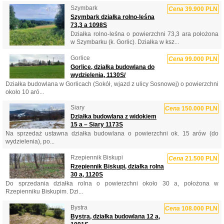
Szymbark
Cena
39.900 PLN
Szymbark działka rolno-leśna
73,3 a 1098S
Działka rolno-leśna o powierzchni 73,3 ara położona
w Szymbarku (k. Gorlic). Działka w ksz...
Gorlice
Cena
99.000 PLN
Gorlice, działka budowlana do
wydzielenia, 1130S/
Działka budowlana w Gorlicach (Sokół, wjazd z ulicy Sosnowej) o powierzchni
około 10 aró...
Siary
Cena
150.000 PLN
Działka budowlana z widokiem
15 a – Siary 1173S
Na sprzedaż ustawna działka budowlana o powierzchni ok. 15 arów (do
wydzielenia), po...
Rzepiennik Biskupi
Cena
21.500 PLN
Rzepiennik Biskupi, działka rolna
30 a, 1120S
Do sprzedania działka rolna o powierzchni około 30 a, położona w
Rzepienniku Biskupim. Dzi...
Bystra
Cena
108.000 PLN
Bystra, działka budowlana 12 a,