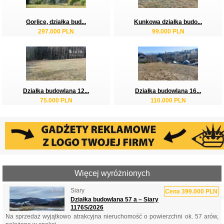
Gorlice, działka bud...
Kunkowa działka budo...
297.000 PLN
99.000 PLN
Działka budowlana 12...
Działka budowlana 16...
75.000 PLN
110.000 PLN
Więcej wyróżnionych
Siary
Cena
399.000 PLN
Działka budowlana 57 a – Siary
1176S/2026
Na sprzedaż wyjątkowo atrakcyjna nieruchomość o powierzchni ok. 57 arów,