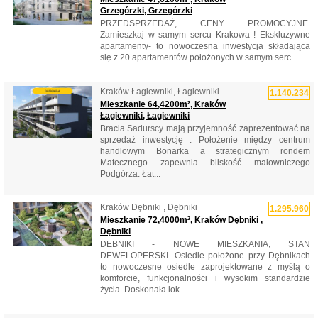
Grzegórzki, Grzegórzki
PRZEDSPRZEDAŻ, CENY PROMOCYJNE.
Zamieszkaj w samym sercu Krakowa ! Ekskluzywne
apartamenty- to nowoczesna inwestycja składająca
się z 20 apartamentów położonych w samym serc...
Kraków Łagiewniki, Łagiewniki
1.140.234
Mieszkanie 64,4200m², Kraków
Łagiewniki, Łagiewniki
Bracia Sadurscy mają przyjemność zaprezentować na
sprzedaż inwestycję . Położenie między centrum
handlowym Bonarka a strategicznym rondem
Matecznego zapewnia bliskość malowniczego
Podgórza. Łat...
Kraków Dębniki , Dębniki
1.295.960
Mieszkanie 72,4000m², Kraków Dębniki ,
Dębniki
DEBNIKI - NOWE MIESZKANIA, STAN
DEWELOPERSKI. Osiedle położone przy Dębnikach
to nowoczesne osiedle zaprojektowane z myślą o
komforcie, funkcjonalności i wysokim standardzie
życia. Doskonała lok...