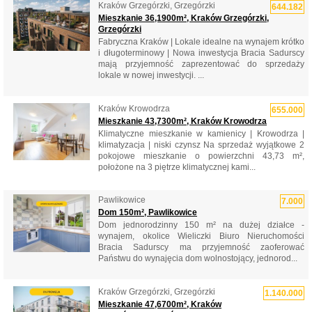
Kraków Grzegórzki, Grzegórzki
644.182
Mieszkanie 36,1900m², Kraków Grzegórzki,
Grzegórzki
Fabryczna Kraków | Lokale idealne na wynajem krótko
i długoterminowy | Nowa inwestycja Bracia Sadurscy
mają przyjemność zaprezentować do sprzedaży
lokale w nowej inwestycji. ...
Kraków Krowodrza
655.000
Mieszkanie 43,7300m², Kraków Krowodrza
Klimatyczne mieszkanie w kamienicy | Krowodrza |
klimatyzacja | niski czynsz Na sprzedaż wyjątkowe 2
pokojowe mieszkanie o powierzchni 43,73 m²,
położone na 3 piętrze klimatycznej kami...
Pawlikowice
7.000
Dom 150m², Pawlikowice
Dom jednorodzinny 150 m² na dużej działce -
wynajem, okolice Wieliczki Biuro Nieruchomości
Bracia Sadurscy ma przyjemność zaoferować
Państwu do wynajęcia dom wolnostojący, jednorod...
Kraków Grzegórzki, Grzegórzki
1.140.000
Mieszkanie 47,6700m², Kraków