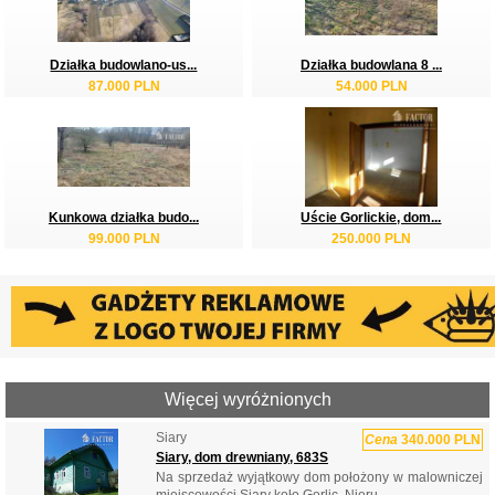
Działka budowlano-us...
Działka budowlana 8 ...
87.000 PLN
54.000 PLN
Kunkowa działka budo...
Uście Gorlickie, dom...
99.000 PLN
250.000 PLN
Więcej wyróżnionych
Siary
Cena
340.000 PLN
Siary, dom drewniany, 683S
Na sprzedaż wyjątkowy dom położony w malowniczej
miejscowości Siary koło Gorlic. Nieru...