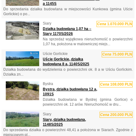
a 1145S
Do sprzedania działka budowlana w miejscowości Kunkowa (gmina Uście
Gorlickie) o po...
Siary
Cena
1.070.000 PLN
Działka budowlana 1,07 ha –
Siary 1170S/2026
Na sprzedaż wyjątkowa nieruchomość o powierzchni
1,07 ha, położona w malowniczej miejs...
Uście Gorlickie
Cena
75.000 PLN
Uście Gorlickie, działka
budowlana 8 a, 1140S/2025
Działka budowlana do wydzielenia o powierzchni ok. 8 a w Uściu Gorlickim.
Działka zn...
Bystra
Cena
108.000 PLN
Bystra, działka budowlana 12 a,
1091S
Działka budowlana w Bystrej (gmina Gorlice) o
powierzchni ok. 12 arów. Nieruchomość w dru...
Siary
Cena
200.000 PLN
Siary, działka budowlana,
1148S/2025
Do sprzedania działka o powierzchni 48,41 a położona w Siarach. Zgodnie z
miejscowym pl...