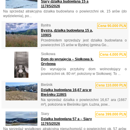
Siary działka budowlana 15 a
1178S/2026
Na sprzedaż atrakcyjna działka budowlana o powierzchni ok. 15 arów (do
wydzielenia), po...
Bystra
Cena
90.000 PLN
Bystra, działka budowlana 15 a,
1090S
Przedmiotem sprzedaży jest działka budowlana o
powierzchni 15 arów w Bystrej (gmina Go...
Siołkowa
Cena
4.000 PLN
Dom do wynajęcia – Siołkowa k.
Grybowa
Do wynajęcia przytulny dom wolnostojący o
powierzchni ok. 80 m², położony w Siołkowej. To ...
Bieśnik
Cena
110.000 PLN
Działka budowlana 16,67 ara w
Bieśniku 1186S
Na sprzedaż działka o powierzchni 16,67 ara (1667
m²), położona w Bieśniku (gm. Łużna, pow...
Siary
Cena
399.000 PLN
Działka budowlana 57 a – Siary
1176S/2026
Na sprzedaż wyjątkowo atrakcyjna nieruchomość o powierzchni ok. 57 arów,