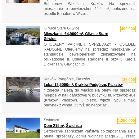
Bohaterów Września, Kraków Na sprzedaż
mieszkanie o powierzchni 49,4 m², położone na
osiedlu Bohaterów Wrze...
Gliwice Stare Gliwice
499.000
Mieszkanie 64,9000m², Gliwice Stare
Gliwice
OFICJALNY PARTNER SPRZEDAŻY - OSIEDLE
RADOSNE Oferujemy na sprzedaż mieszkanie w
standardzie deweloperskim zlokalizowane na
os.Radosne II. Osiedle Radosne II przy ul.Karola
Dickensa w Gliwicach to ...
Kraków Podgórze, Płaszów
35.000
Lokal 12,5000m², Kraków Podgórze, Płaszów
* zdjęcia należą do właściciela oferty Na sprzedaż
miejsce w hali garażowej w budynku ul. Przewóz 40e
(Kraków, Płaszów). 3 piętro, wjazd typu ślimak,
budynek z windą. 35 tyś. do negocjac...
Świdnica
1.250.000
Dom 215m², Świdnica
Serdecznie zapraszam Państwa do zapoznania się z
ofertą sprzedaży domu wolnostojącego..- 1 część