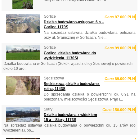
Gorlice
Cena
87.000 PLN
Działka budowlano-usługowa 6 a –
Gorlice 1179S
Na sprzedaż ustawna działka budowlana położona
przy ul. Granicznej w Gorlicach. Nie...
Gorlice
Cena
99.000 PLN
Gorlice, działka budowlana do
wydzielenia, 1130S/
Działka budowlana w Gorlicach (Sokół, wjazd z ulicy Sosnowej) o powierzchni
około 10 aró...
Sędziszowa
Cena
89.000 PLN
Sędziszowa, działka budowlano-
rolna, 1143S
Do sprzedania działka o powierzchni ok. 0,91 ha
położona w miejscowości Sędziszowa. Prąd i...
Siary
Cena
150.000 PLN
Działka budowlana z widokiem
15 a – Siary 1173S
Na sprzedaż ustawna działka budowlana o powierzchni ok. 15 arów (do
wydzielenia), po...