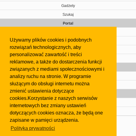
Gadżety
Szukaj
Portal
Cennik
Używamy plików cookies i podobnych
Kontakt
rozwiązań technologicznych, aby
Regulamin
personalizować zawartość i treści
Pomoc
reklamowe, a także do dostarczenia funkcji
Gazeta
związanych z mediami społecznościowymi i
analizy ruchu na stronie. W programie
Olkusz
służącym do obsługi internetu można
Kontakt
zmienić ustawienia dotyczące
Strefa dla biznesu
cookies.Korzystanie z naszych serwisów
Biura nieruchomości
internetowych bez zmiany ustawień
Dealerzy i autokomisy
dotyczących cookies oznacza, że będą one
zapisane w pamięci urządzenia.
Skontaktuj się z nami
Polityka prywatności
Korzystanie z tej strony oznacza akceptację postanowień