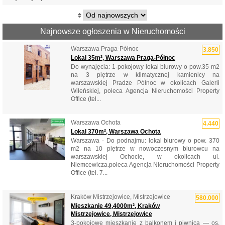
Najnowsze ogłoszenia w Nieruchomości
Warszawa Praga-Północ
3.850
Lokal 35m², Warszawa Praga-Północ
Do wynajęcia: 1-pokojowy lokal biurowy o pow.35 m2
na 3 piętrze w klimatycznej kamienicy na
warszawskiej Pradze Północ w okolicach Galerii
Wileńskiej, poleca Agencja Nieruchomości Property
Office (tel...
Warszawa Ochota
4.440
Lokal 370m², Warszawa Ochota
Warszawa - Do podnajmu: lokal biurowy o pow. 370
m2 na 10 piętrze w nowoczesnym biurowcu na
warszawskiej Ochocie, w okolicach ul.
Niemcewicza.poleca Agencja Nieruchomości Property
Office (tel. 7...
Kraków Mistrzejowice, Mistrzejowice
580.000
Mieszkanie 49,4000m², Kraków
Mistrzejowice, Mistrzejowice
3-pokojowe mieszkanie z balkonem i piwnicą — os.