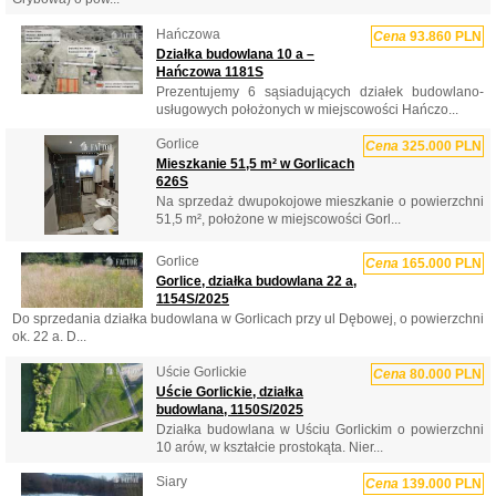
Hańczowa
Cena
93.860 PLN
Działka budowlana 10 a –
Hańczowa 1181S
Prezentujemy 6 sąsiadujących działek budowlano-
usługowych położonych w miejscowości Hańczo...
Gorlice
Cena
325.000 PLN
Mieszkanie 51,5 m² w Gorlicach
626S
Na sprzedaż dwupokojowe mieszkanie o powierzchni
51,5 m², położone w miejscowości Gorl...
Gorlice
Cena
165.000 PLN
Gorlice, działka budowlana 22 a,
1154S/2025
Do sprzedania działka budowlana w Gorlicach przy ul Dębowej, o powierzchni
ok. 22 a. D...
Uście Gorlickie
Cena
80.000 PLN
Uście Gorlickie, działka
budowlana, 1150S/2025
Działka budowlana w Uściu Gorlickim o powierzchni
10 arów, w kształcie prostokąta. Nier...
Siary
Cena
139.000 PLN