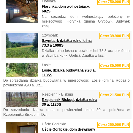
Florynka
Cena
750.000 PLN
Florynka, dom wolnostojący,
682S
Na sprzedaż dom wolnostojący położony w
miejscowości Florynka (gmina Grybów). Budynek
znaj...
Szymbark
Cena
39.900 PLN
Szymbark działka rolno-leśna
73,3 a 1098S
Działka rolno-leśna o powierzchni 73,3 ara położona
w Szymbarku (k. Gorlic). Działka w ksz...
Łosie
Cena
85.000 PLN
Łosie, działka budowlana 9,93 a,
1135S
Do sprzedania działka budowlana w miejscowości Łosie (gmina Ropa) o
powierzchni 9,93 a. Dz...
Rzepiennik Biskupi
Cena
21.500 PLN
Rzepiennik Biskupi, działka rolna
30 a, 1120S
Do sprzedania działka rolna o powierzchni około 30 a, położona w
Rzepienniku Biskupim. Dzi...
Uście Gorlickie
Cena
250.000 PLN
Uście Gorlickie, dom drewniany