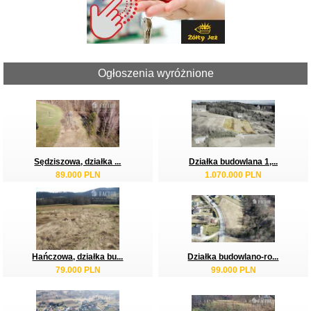
Ogłoszenia wyróżnione
Sędziszowa, działka ...
Działka budowlana 1,...
89.000 PLN
1.070.000 PLN
Hańczowa, działka bu...
Działka budowlano-ro...
79.000 PLN
99.000 PLN