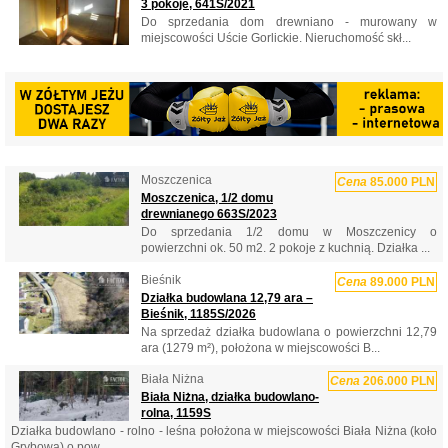
3 pokoje, 641S/2021
Do sprzedania dom drewniano - murowany w
miejscowości Uście Gorlickie. Nieruchomość skł...
Moszczenica
Cena
85.000 PLN
Moszczenica, 1/2 domu
drewnianego 663S/2023
Do sprzedania 1/2 domu w Moszczenicy o
powierzchni ok. 50 m2. 2 pokoje z kuchnią. Działka ...
Bieśnik
Cena
89.000 PLN
Działka budowlana 12,79 ara –
Bieśnik, 1185S/2026
Na sprzedaż działka budowlana o powierzchni 12,79
ara (1279 m²), położona w miejscowości B...
Biała Niżna
Cena
206.000 PLN
Biała Niżna, działka budowlano-
rolna, 1159S
Działka budowlano - rolno - leśna położona w miejscowości Biała Niżna (koło
Grybowa) o pow...