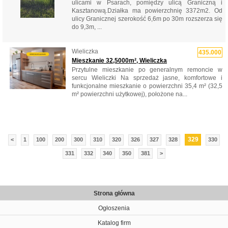
ulicami w Psarach, pomiędzy ulicą Graniczną i
Kasztanową.Działka ma powierzchnię 3372m2. Od
ulicy Granicznej szerokość 6,6m po 30m rozszerza się
do 9,3m, ...
Wieliczka
435.000
Mieszkanie 32,5000m², Wieliczka
Przytulne mieszkanie po generalnym remoncie w
sercu Wieliczki Na sprzedaż jasne, komfortowe i
funkcjonalne mieszkanie o powierzchni 35,4 m² (32,5
m² powierzchni użytkowej), położone na...
329
<
1
100
200
300
310
320
326
327
328
330
331
332
340
350
381
>
Strona główna
Ogłoszenia
Katalog firm