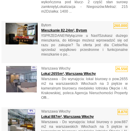
wykończona pod klucz- 2 część stan surowy
zamkniętyLokalizacja - Niegoszów.Metraż: 215
m2Działka: 1400 ...
Bytom
260.000
Mieszkanie 82,24m², Bytom
!!SPRZEDANE!!Wyłącznie u Nas!!Szukasz dużego
mieszkania, do którego możesz wprowadzić się od
razu po zakupie? Ta oferta jest dla Ciebie!Na
sprzedaż wyjątkowo przestronne i funkcjonalne
mieszkanie o po...
Warszawa Włochy
26.550
Lokal 2655m², Warszawa Włochy
Warszawa - Do wynajęcia: lokal biurowy o pow.2655
m2 na warszawskich Włochach na 3 piętrze w
kameralnym biurowcu niedaleko lotniska Okęcie i Al.
Krakowskiej, poleca Agencja Nieruchomości Property
Offi...
Warszawa Włochy
8.870
Lokal 887m², Warszawa Włochy
Warszawa - Do wynajęcia: lokal biurowy o pow.887
m2 na warszawskich Włochach na 5 piętrze w