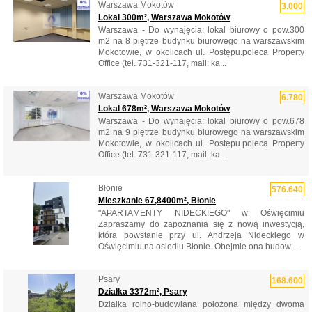
Warszawa Mokotów
3.000
Lokal 300m², Warszawa Mokotów
Warszawa - Do wynajęcia: lokal biurowy o pow.300
m2 na 8 piętrze budynku biurowego na warszawskim
Mokotowie, w okolicach ul. Postępu.poleca Property
Office (tel. 731-321-117, mail: ka...
Warszawa Mokotów
6.780
Lokal 678m², Warszawa Mokotów
Warszawa - Do wynajęcia: lokal biurowy o pow.678
m2 na 9 piętrze budynku biurowego na warszawskim
Mokotowie, w okolicach ul. Postępu.poleca Property
Office (tel. 731-321-117, mail: ka...
Błonie
576.640
Mieszkanie 67,8400m², Błonie
"APARTAMENTY NIDECKIEGO" w Oświęcimiu
Zapraszamy do zapoznania się z nową inwestycją,
która powstanie przy ul. Andrzeja Nideckiego w
Oświęcimiu na osiedlu Błonie. Obejmie ona budow...
Psary
168.600
Działka 3372m², Psary
Działka rolno-budowlana położona między dwoma