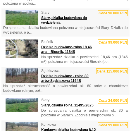
położona w spokoj...
Siary
Cena
90.000 PLN
Siary, działka budowlana do
wydzielenia
Do sprzedania działka budowlana położona w miejscowości Siary. Działka do
wydzielenia, o p...
Bieśnik
Cena
99.000 PLN
Działka budowlano-rolna 18,46
ara – Bieśnik, 1184S
Na sprzedaż działka o powierzchni 18,46 ara (1846
m²), położona w miejscowości Bieśnik (po...
Sędziszowa
Cena
115.000 PLN
Działka budowlano - rolna 80
arów Sędziszowa 1164S
Na sprzedaż nieruchomość o powierzchni ok. 80 arów o charakterze
budowlano-rolnym, poł...
Siary
Cena
24.000 PLN
Siary, działka rolna, 1149S/2025
Do sprzedania działka o powierzchni ok. 30 a
położona w Siarach. Zgodnie z miejscowym pl...
Kunkowa
Cena
99.000 PLN
Kunkowa działka budowlana 8,12