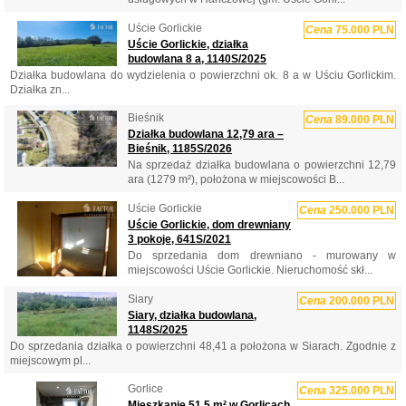
Uście Gorlickie
Cena
75.000 PLN
Uście Gorlickie, działka
budowlana 8 a, 1140S/2025
Działka budowlana do wydzielenia o powierzchni ok. 8 a w Uściu Gorlickim.
Działka zn...
Bieśnik
Cena
89.000 PLN
Działka budowlana 12,79 ara –
Bieśnik, 1185S/2026
Na sprzedaż działka budowlana o powierzchni 12,79
ara (1279 m²), położona w miejscowości B...
Uście Gorlickie
Cena
250.000 PLN
Uście Gorlickie, dom drewniany
3 pokoje, 641S/2021
Do sprzedania dom drewniano - murowany w
miejscowości Uście Gorlickie. Nieruchomość skł...
Siary
Cena
200.000 PLN
Siary, działka budowlana,
1148S/2025
Do sprzedania działka o powierzchni 48,41 a położona w Siarach. Zgodnie z
miejscowym pl...
Gorlice
Cena
325.000 PLN
Mieszkanie 51,5 m² w Gorlicach