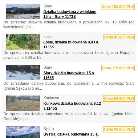
Siary
Cena
150.000 PLN
Działka budowlana z widokiem
15 a – Siary 1173S
Na sprzedaż ustawna działka budowlana o powierzchni ok. 15 arów (do
wydzielenia), po...
Łosie
Cena
85.000 PLN
Łosie, działka budowlana 9,93 a,
1135S
Do sprzedania działka budowlana w miejscowości Łosie (gmina Ropa) o
powierzchni 9,93 a. Dz...
Siary
Cena
115.000 PLN
Siary działka budowlana 15 a
1166S
Do sprzedania działka budowlana, do wydzielenia, w miejscowości Siary
(gmina Sękowa) o po...
Kunkowa
Cena
99.000 PLN
Kunkowa działka budowlana 8,12
a 1145S
Do sprzedania działka budowlana w miejscowości Kunkowa (gmina Uście
Gorlickie) o po...
Bystra
Cena
90.000 PLN
Bystra, działka budowlana 15 a,