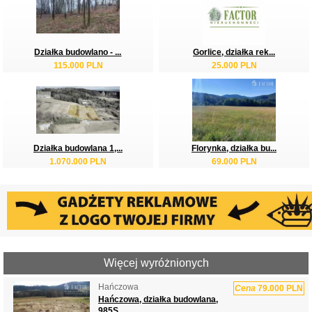
Działka budowlano - ...
Gorlice, działka rek...
115.000 PLN
25.000 PLN
Działka budowlana 1,...
Florynka, działka bu...
1.070.000 PLN
69.000 PLN
Więcej wyróżnionych
Hańczowa
Cena
79.000 PLN
Hańczowa, działka budowlana,
985S