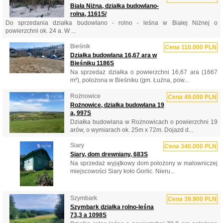
Biała Niżna, działka budowlano-
rolna, 1161S/
Do sprzedania działka budowlano - rolno - leśna w Białej Niżnej o
powierzchni ok. 24 a. W ...
Bieśnik
Cena
110.000 PLN
Działka budowlana 16,67 ara w
Bieśniku 1186S
Na sprzedaż działka o powierzchni 16,67 ara (1667
m²), położona w Bieśniku (gm. Łużna, pow...
Rożnowice
Cena
49.000 PLN
Rożnowice, działka budowlana 19
a, 997S
Działka budowlana w Rożnowicach o powierzchni 19
arów, o wymiarach ok. 25m x 72m. Dojazd d...
Siary
Cena
340.000 PLN
Siary, dom drewniany, 683S
Na sprzedaż wyjątkowy dom położony w malowniczej
miejscowości Siary koło Gorlic. Nieru...
Szymbark
Cena
39.900 PLN
Szymbark działka rolno-leśna
73,3 a 1098S