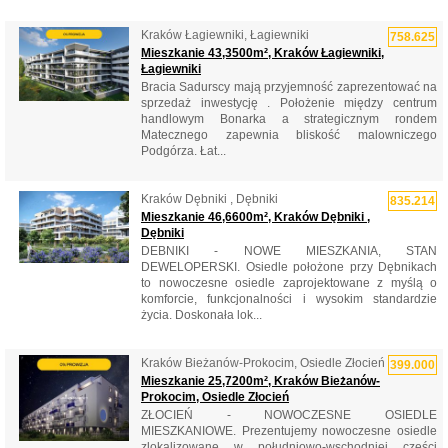
Kraków Łagiewniki, Łagiewniki
758.625
Mieszkanie 43,3500m², Kraków Łagiewniki,
Łagiewniki
Bracia Sadurscy mają przyjemność zaprezentować na
sprzedaż inwestycję . Położenie między centrum
handlowym Bonarka a strategicznym rondem
Matecznego zapewnia bliskość malowniczego
Podgórza. Łat...
Kraków Dębniki , Dębniki
835.214
Mieszkanie 46,6600m², Kraków Dębniki ,
Dębniki
DEBNIKI - NOWE MIESZKANIA, STAN
DEWELOPERSKI. Osiedle położone przy Dębnikach
to nowoczesne osiedle zaprojektowane z myślą o
komforcie, funkcjonalności i wysokim standardzie
życia. Doskonała lok...
Kraków Bieżanów-Prokocim, Osiedle Złocień
399.000
Mieszkanie 25,7200m², Kraków Bieżanów-
Prokocim, Osiedle Złocień
ZŁOCIEŃ - NOWOCZESNE OSIEDLE
MIESZKANIOWE. Prezentujemy nowoczesne osiedle
zlokalizowane w południowo-wschodniej części