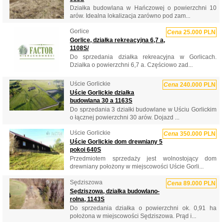
Działka budowlana w Hańczowej o powierzchni 10
arów. Idealna lokalizacja zarówno pod zam...
Gorlice
Cena
25.000 PLN
Gorlice, działka rekreacyjna 6,7 a,
1108S/
Do sprzedania działka rekreacyjna w Gorlicach.
Działka o powierzchni 6,7 a. Częściowo zad...
Uście Gorlickie
Cena
240.000 PLN
Uście Gorlickie działka
budowlana 30 a 1163S
Do sprzedania 3 działki budowlane w Uściu Gorlickim
o łącznej powierzchni 30 arów. Dojazd ...
Uście Gorlickie
Cena
350.000 PLN
Uście Gorlickie dom drewniany 5
pokoi 640S
Przedmiotem sprzedaży jest wolnostojący dom
drewniany położony w miejscowości Uście Gorli...
Sędziszowa
Cena
89.000 PLN
Sędziszowa, działka budowlano-
rolna, 1143S
Do sprzedania działka o powierzchni ok. 0,91 ha
położona w miejscowości Sędziszowa. Prąd i...