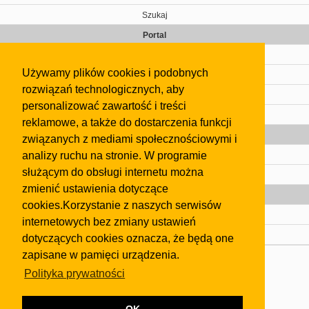
Szukaj
Portal
Cennik
Używamy plików cookies i podobnych
Kontakt
rozwiązań technologicznych, aby
Regulamin
personalizować zawartość i treści
Pomoc
reklamowe, a także do dostarczenia funkcji
Gazeta
związanych z mediami społecznościowymi i
analizy ruchu na stronie. W programie
Olkusz
służącym do obsługi internetu można
Kontakt
zmienić ustawienia dotyczące
Strefa dla biznesu
cookies.Korzystanie z naszych serwisów
Biura nieruchomości
internetowych bez zmiany ustawień
Dealerzy i autokomisy
dotyczących cookies oznacza, że będą one
zapisane w pamięci urządzenia.
Skontaktuj się z nami
Polityka prywatności
Korzystanie z tej strony oznacza akceptację postanowień
regulaminu
i
Polityki Prywatności
.
Klauzula FB