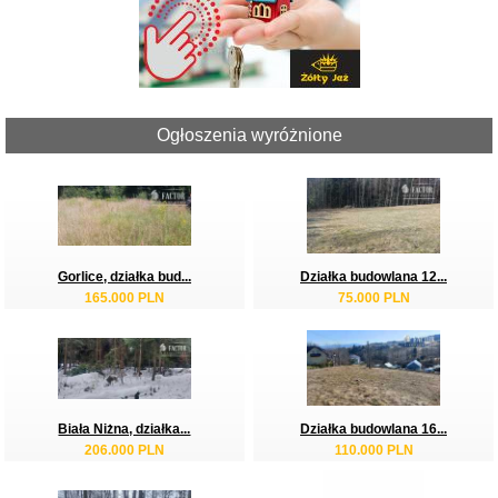
Ogłoszenia wyróżnione
Gorlice, działka bud...
Działka budowlana 12...
165.000 PLN
75.000 PLN
Biała Niżna, działka...
Działka budowlana 16...
206.000 PLN
110.000 PLN