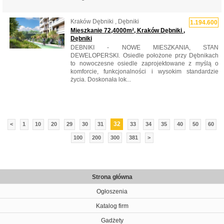
Kraków Dębniki , Dębniki
1.194.600
Mieszkanie 72,4000m², Kraków Dębniki ,
Dębniki
DEBNIKI - NOWE MIESZKANIA, STAN
DEWELOPERSKI. Osiedle położone przy Dębnikach
to nowoczesne osiedle zaprojektowane z myślą o
komforcie, funkcjonalności i wysokim standardzie
życia. Doskonała lok...
32
<
1
10
20
29
30
31
33
34
35
40
50
60
100
200
300
381
>
Strona główna
Ogłoszenia
Katalog firm
Gadżety