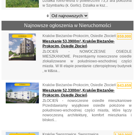
Działka rolno-leśna o powierzchni 73,3 ara położona
w Szymbarku (k. Gorlic). Działka w ksz...
Najnowsze ogłoszenia w Nieruchomości
Kraków Bieżanów-Prokocim, Osiedle Złocień
659.000
Mieszkanie 53,3900m², Kraków Bieżanów-
Prokocim, Osiedle Złocień
ZŁOCIEŃ - NOWOCZESNE OSIEDLE
MIESZKANIOWE. Prezentujemy nowoczesne osiedle
zlokalizowane w południowo-wschodniej części
miasta. W III etapie powstanie czteropiętrowy budynek
, w kt&oa...
Kraków Bieżanów-Prokocim, Osiedle Złocień
643.659
Mieszkanie 52,3300m², Kraków Bieżanów-
Prokocim, Osiedle Złocień
ZŁOCIEŃ - nowoczesne osiedle mieszkaniowe
Przedstawiamy wyjątkowe osiedle położone w
południowo-wschodniej części miasta, które łączy
nowoczesną architekturę, komfort mieszkania i
bliskoś...
Kraków Swoszowice, Swoszowice
1.250.000