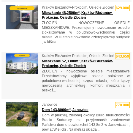
Kraków Bieżanów-Prokocim, Osiedle Złocień
629.000
Mieszkanie 48,2500m², Kraków Bieżanów-
Prokocim, Osiedle Złocień
ZŁOCIEŃ - NOWOCZESNE OSIEDLE
MIESZKANIOWE. Prezentujemy nowoczesne osiedle
zlokalizowane w południowo-wschodniej części
miasta. W III etapie powstanie czteropiętrowy budynek
, w kt&oa...
Kraków Bieżanów-Prokocim, Osiedle Złocień
643.659
Mieszkanie 52,3300m², Kraków Bieżanów-
Prokocim, Osiedle Złocień
ZŁOCIEŃ - nowoczesne osiedle mieszkaniowe
Przedstawiamy wyjątkowe osiedle położone w
południowo-wschodniej części miasta, które łączy
nowoczesną architekturę, komfort mieszkania i
bliskoś...
Janowice
770.000
Dom 143,8000m², Janowice
Dom w pięknej, zielonej okolicy Biuro nieruchomości
Bracia Sadurscy ma przyjemność zaoferować
Państwu dom o powierzchni 143,8m2 w Janowicach ,
powiat Wielicki . Na metraż składa ...