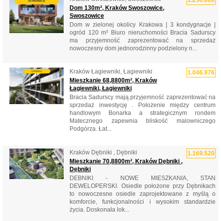
Dom 130m², Kraków Swoszowice,
Swoszowice
Dom w zielonej okolicy Krakowa | 3 kondygnacje |
ogród 120 m² Biuro nieruchomości Bracia Sadurscy
ma przyjemność zaprezentować na sprzedaż
nowoczesny dom jednorodzinny podzielony n...
Kraków Łagiewniki, Łagiewniki
1.046.976
Mieszkanie 68,8800m², Kraków
Łagiewniki, Łagiewniki
Bracia Sadurscy mają przyjemność zaprezentować na
sprzedaż inwestycję . Położenie między centrum
handlowym Bonarka a strategicznym rondem
Matecznego zapewnia bliskość malowniczego
Podgórza. Łat...
Kraków Dębniki , Dębniki
1.169.520
Mieszkanie 70,8800m², Kraków Dębniki ,
Dębniki
DEBNIKI - NOWE MIESZKANIA, STAN
DEWELOPERSKI. Osiedle położone przy Dębnikach
to nowoczesne osiedle zaprojektowane z myślą o
komforcie, funkcjonalności i wysokim standardzie
życia. Doskonała lok...