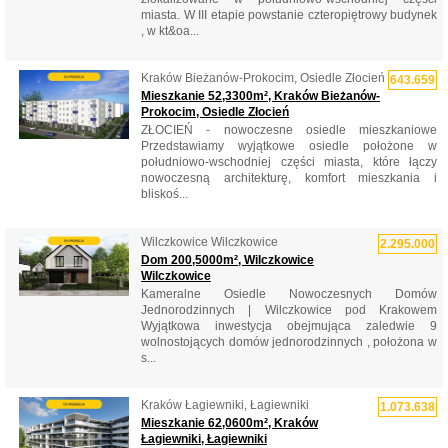
miasta. W III etapie powstanie czteropiętrowy budynek
, w kt&oa...
Kraków Bieżanów-Prokocim, Osiedle Złocień
643.659
Mieszkanie 52,3300m², Kraków Bieżanów-
Prokocim, Osiedle Złocień
ZŁOCIEŃ - nowoczesne osiedle mieszkaniowe
Przedstawiamy wyjątkowe osiedle położone w
południowo-wschodniej części miasta, które łączy
nowoczesną architekturę, komfort mieszkania i
bliskoś...
Wilczkowice Wilczkowice
2.295.000
Dom 200,5000m², Wilczkowice
Wilczkowice
Kameralne Osiedle Nowoczesnych Domów
Jednorodzinnych | Wilczkowice pod Krakowem
Wyjątkowa inwestycja obejmująca zaledwie 9
wolnostojących domów jednorodzinnych , położona w
s...
Kraków Łagiewniki, Łagiewniki
1.073.638
Mieszkanie 62,0600m², Kraków
Łagiewniki, Łagiewniki