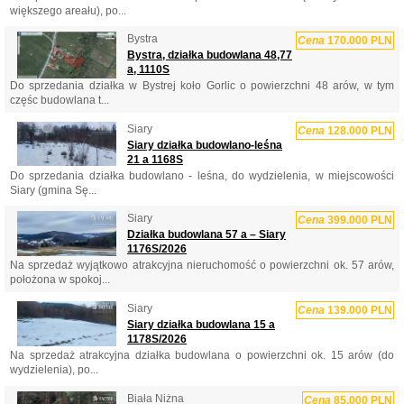
większego areału), po...
Bystra
Cena
170.000 PLN
Bystra, działka budowlana 48,77
a, 1110S
Do sprzedania działka w Bystrej koło Gorlic o powierzchni 48 arów, w tym
częśc budowlana t...
Siary
Cena
128.000 PLN
Siary działka budowlano-leśna
21 a 1168S
Do sprzedania działka budowlano - leśna, do wydzielenia, w miejscowości
Siary (gmina Sę...
Siary
Cena
399.000 PLN
Działka budowlana 57 a – Siary
1176S/2026
Na sprzedaż wyjątkowo atrakcyjna nieruchomość o powierzchni ok. 57 arów,
położona w spokoj...
Siary
Cena
139.000 PLN
Siary działka budowlana 15 a
1178S/2026
Na sprzedaż atrakcyjna działka budowlana o powierzchni ok. 15 arów (do
wydzielenia), po...
Biała Niżna
Cena
85.000 PLN