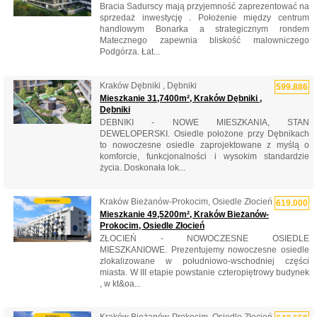
Bracia Sadurscy mają przyjemność zaprezentować na
sprzedaż inwestycję . Położenie między centrum
handlowym Bonarka a strategicznym rondem
Matecznego zapewnia bliskość malowniczego
Podgórza. Łat...
Kraków Dębniki , Dębniki
599.886
Mieszkanie 31,7400m², Kraków Dębniki ,
Dębniki
DEBNIKI - NOWE MIESZKANIA, STAN
DEWELOPERSKI. Osiedle położone przy Dębnikach
to nowoczesne osiedle zaprojektowane z myślą o
komforcie, funkcjonalności i wysokim standardzie
życia. Doskonała lok...
Kraków Bieżanów-Prokocim, Osiedle Złocień
619.000
Mieszkanie 49,5200m², Kraków Bieżanów-
Prokocim, Osiedle Złocień
ZŁOCIEŃ - NOWOCZESNE OSIEDLE
MIESZKANIOWE. Prezentujemy nowoczesne osiedle
zlokalizowane w południowo-wschodniej części
miasta. W III etapie powstanie czteropiętrowy budynek
, w kt&oa...