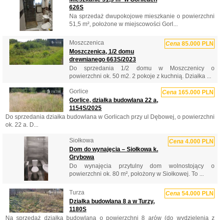
626S
Na sprzedaż dwupokojowe mieszkanie o powierzchni
51,5 m², położone w miejscowości Gorl...
Moszczenica
Cena
85.000 PLN
Moszczenica, 1/2 domu
drewnianego 663S/2023
Do sprzedania 1/2 domu w Moszczenicy o
powierzchni ok. 50 m2. 2 pokoje z kuchnią. Działka ...
Gorlice
Cena
165.000 PLN
Gorlice, działka budowlana 22 a,
1154S/2025
Do sprzedania działka budowlana w Gorlicach przy ul Dębowej, o powierzchni
ok. 22 a. D...
Siołkowa
Cena
4.000 PLN
Dom do wynajęcia – Siołkowa k.
Grybowa
Do wynajęcia przytulny dom wolnostojący o
powierzchni ok. 80 m², położony w Siołkowej. To ...
Turza
Cena
54.000 PLN
Działka budowlana 8 a w Turzy,
1180S
Na sprzedaż działka budowlana o powierzchni 8 arów (do wydzielenia z