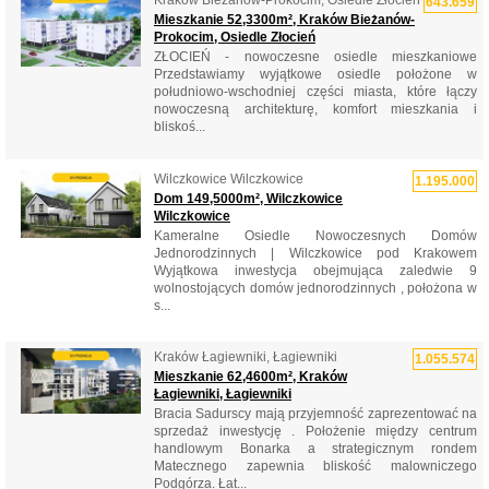
Kraków Bieżanów-Prokocim, Osiedle Złocień
643.659
Mieszkanie 52,3300m², Kraków Bieżanów-
Prokocim, Osiedle Złocień
ZŁOCIEŃ - nowoczesne osiedle mieszkaniowe
Przedstawiamy wyjątkowe osiedle położone w
południowo-wschodniej części miasta, które łączy
nowoczesną architekturę, komfort mieszkania i
bliskoś...
Wilczkowice Wilczkowice
1.195.000
Dom 149,5000m², Wilczkowice
Wilczkowice
Kameralne Osiedle Nowoczesnych Domów
Jednorodzinnych | Wilczkowice pod Krakowem
Wyjątkowa inwestycja obejmująca zaledwie 9
wolnostojących domów jednorodzinnych , położona w
s...
Kraków Łagiewniki, Łagiewniki
1.055.574
Mieszkanie 62,4600m², Kraków
Łagiewniki, Łagiewniki
Bracia Sadurscy mają przyjemność zaprezentować na
sprzedaż inwestycję . Położenie między centrum
handlowym Bonarka a strategicznym rondem
Matecznego zapewnia bliskość malowniczego
Podgórza. Łat...