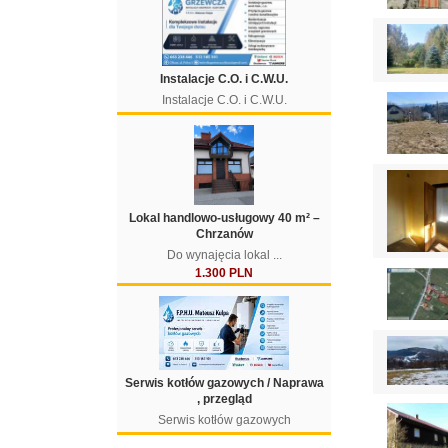
Instalacje C.O. i C.W.U.
Instalacje C.O. i C.W.U.
Lokal handlowo-usługowy 40 m² –
Chrzanów
Do wynajęcia lokal ...
1.300 PLN
Serwis kotłów gazowych / Naprawa
, przegląd
Serwis kotłów gazowych