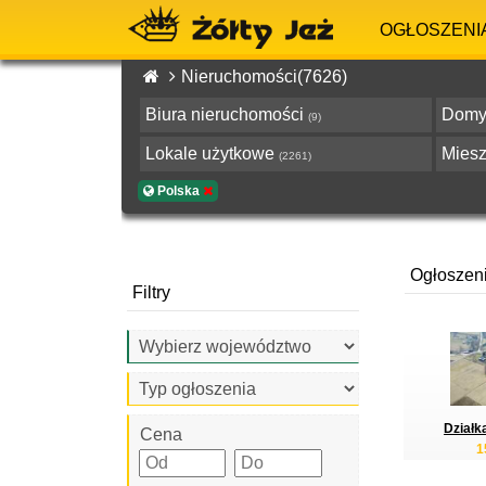
OGŁOSZENI
Nieruchomości(7626)
Biura nieruchomości
Dom
(9)
Lokale użytkowe
Mies
(2261)
Polska
Ogłoszen
Filtry
Działk
Cena
1