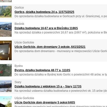
Gorlice
Gorlice, działka budowlana 24 a, 1157S/2025
Do sprzedania działka budowlana w Gorlicach przy ul. Granicznej, o pow
Bieśnik
Działka budowlana 16,67 ara w Bieśniku 1186S
Na sprzedaż działka o powierzchni 16,67 ara (1667 m²), położona w Bie
Uście Gorlickie
Uście Gorlickie, dom drewniany 3 pokoje, 641S/2021
Do sprzedania dom drewniano - murowany w miejscowości Uście Gorlic
Bystra
Bystra, działka budowlana 48,77 a, 1110S
Do sprzedania działka w Bystrej koło Gorlic o powierzchni 48 arów, w t
Siary
Działka budowlana z widokiem 15 a – Siary 1173S
Na sprzedaż ustawna działka budowlana o powierzchni ok. 15 arów (do 
Uście Gorlickie
Uście Gorlickie dom drewniany 5 pokoi 640S
Przedmiotem sprzedaży jest wolnostojący dom drewniany położony w mi