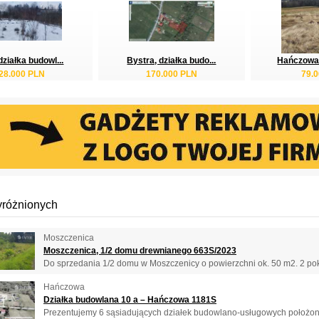
działka budowl...
Bystra, działka budo...
Hańczowa, 
28.000 PLN
170.000 PLN
79.
yróżnionych
Moszczenica
Moszczenica, 1/2 domu drewnianego 663S/2023
Do sprzedania 1/2 domu w Moszczenicy o powierzchni ok. 50 m2. 2 pokoj
Hańczowa
Działka budowlana 10 a – Hańczowa 1181S
Prezentujemy 6 sąsiadujących działek budowlano-usługowych położon