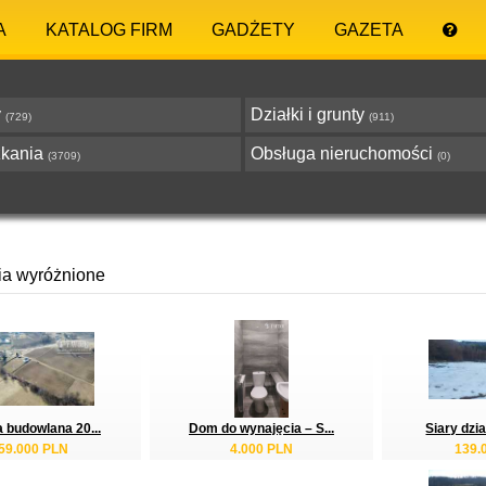
A
KATALOG FIRM
GADŻETY
GAZETA
y
Działki i grunty
(729)
(911)
zkania
Obsługa nieruchomości
(3709)
(0)
ia wyróżnione
a budowlana 20...
Dom do wynajęcia – S...
Siary dzia
59.000 PLN
4.000 PLN
139.