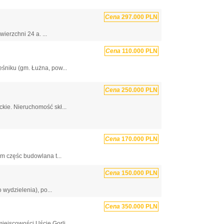
Cena
297.000 PLN
ierzchni 24 a. ...
Cena
110.000 PLN
śniku (gm. Łużna, pow...
Cena
250.000 PLN
kie. Nieruchomość skł...
Cena
170.000 PLN
ym częśc budowlana t...
Cena
150.000 PLN
wydzielenia), po...
Cena
350.000 PLN
ejscowości Uście Gorli...