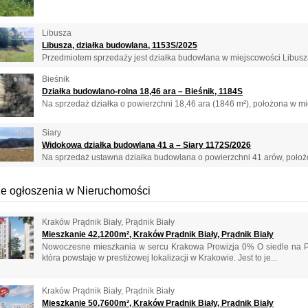
Libusza
Libusza, działka budowlana, 1153S/2025
Przedmiotem sprzedaży jest działka budowlana w miejscowości Libusza 
Bieśnik
Działka budowlano-rolna 18,46 ara – Bieśnik, 1184S
Na sprzedaż działka o powierzchni 18,46 ara (1846 m²), położona w mie
Siary
Widokowa działka budowlana 41 a – Siary 1172S/2026
Na sprzedaż ustawna działka budowlana o powierzchni 41 arów, położon
e ogłoszenia w Nieruchomości
Kraków Prądnik Biały, Prądnik Biały
Mieszkanie 42,1200m², Kraków Prądnik Biały, Prądnik Biały
Nowoczesne mieszkania w sercu Krakowa Prowizja 0% O siedle na P
która powstaje w prestiżowej lokalizacji w Krakowie. Jest to je...
Kraków Prądnik Biały, Prądnik Biały
Mieszkanie 50,7600m², Kraków Prądnik Biały, Prądnik Biały