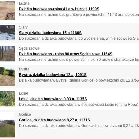
Łużna
Działka budowlano-rolna 41 a w Łużnej, 1190S
Na sprzedaż nieruchomość gruntowa o powierzchni 41,43 ara, położona
Siary
Siary działka budowlana 15 a 1166S
Do sprzedania działka budowlana, do wydzielenia, w miejscowości Sia
Sędziszowa
Działka budowlano - rolna 80 arów Sędziszowa 1164S
Na sprzedaż nieruchomość o powierzchni ok. 80 arów o charakterze bu
Bystra
Bystra, działka budowlana 12 a, 1091S
Działka budowlana w Bystrej (gmina Gorlice) o powierzchni ok. 12 arów
Łosie
Łosie, działka budowlana 9,93 a, 1135S
Do sprzedania działka budowlana w miejscowości Łosie (gmina Ropa) o
Gorlice
Gorlice, działka budowlana 8,27 a, 1131S
Do sprzedania działka budowlana w Gorlicach o powierzchni 8,27 a. Dzia