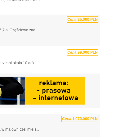
Cena
25.000 PLN
6,7 a. Częściowo zad...
Cena
99.000 PLN
rzchni około 10 aró...
Cena
1.070.000 PLN
w malowniczej miejs...