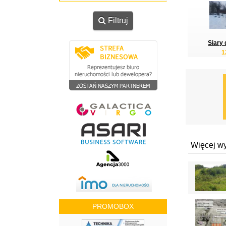
Filtruj
Siary 
1
Więcej w
PROMOBOX