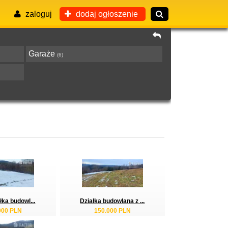
zaloguj
dodaj ogłoszenie
Garaże
(6)
łka budowl...
Działka budowlana z ...
000 PLN
150.000 PLN