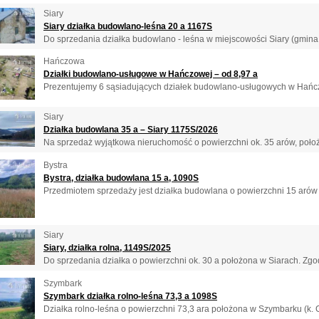
Siary
Siary działka budowlano-leśna 20 a 1167S
Do sprzedania działka budowlano - leśna w miejscowości Siary (gmina 
Hańczowa
Działki budowlano-usługowe w Hańczowej – od 8,97 a
Prezentujemy 6 sąsiadujących działek budowlano-usługowych w Hańczo
Siary
Działka budowlana 35 a – Siary 1175S/2026
Na sprzedaż wyjątkowa nieruchomość o powierzchni ok. 35 arów, położ
Bystra
Bystra, działka budowlana 15 a, 1090S
Przedmiotem sprzedaży jest działka budowlana o powierzchni 15 arów w
Siary
Siary, działka rolna, 1149S/2025
Do sprzedania działka o powierzchni ok. 30 a położona w Siarach. Zgod
Szymbark
Szymbark działka rolno-leśna 73,3 a 1098S
Działka rolno-leśna o powierzchni 73,3 ara położona w Szymbarku (k. Go