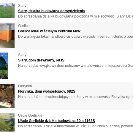
Siary
Siary, działka budowlana do wydzielenia
Do sprzedania działka budowlana położona w miejscowości Siary. Dział
Gorlice
Gorlice lokal w ścisłym centrum 60W
Do wynajęcia lokal handlowo-usługowy w ścisłym centrum Gorlic o powi
Siary
Siary, dom drewniany, 683S
Na sprzedaż wyjątkowy dom położony w malowniczej miejscowości Siary 
Florynka
Florynka, dom wolnostojący, 682S
Na sprzedaż dom wolnostojący położony w miejscowości Florynka (gmi
Uście Gorlickie
Uście Gorlickie działka budowlana 30 a 1163S
Do sprzedania 3 działki budowlane w Uściu Gorlickim o łącznej powierz