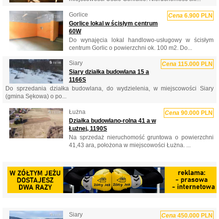
Gorlice
Cena
6.900 PLN
Gorlice lokal w ścisłym centrum
60W
Do wynajęcia lokal handlowo-usługowy w ścisłym
centrum Gorlic o powierzchni ok. 100 m2. Do...
Siary
Cena
115.000 PLN
Siary działka budowlana 15 a
1166S
Do sprzedania działka budowlana, do wydzielenia, w miejscowości Siary
(gmina Sękowa) o po...
Łużna
Cena
90.000 PLN
Działka budowlano-rolna 41 a w
Łużnej, 1190S
Na sprzedaż nieruchomość gruntowa o powierzchni
41,43 ara, położona w miejscowości Łużna. ...
Siary
Cena
450.000 PLN