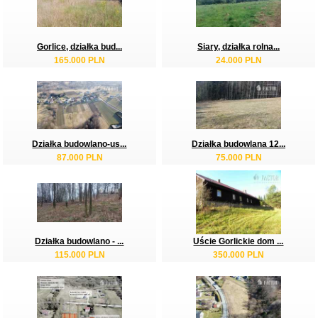
Gorlice, działka bud...
Siary, działka rolna...
165.000 PLN
24.000 PLN
Działka budowlano-us...
Działka budowlana 12...
87.000 PLN
75.000 PLN
Działka budowlano - ...
Uście Gorlickie dom ...
115.000 PLN
350.000 PLN