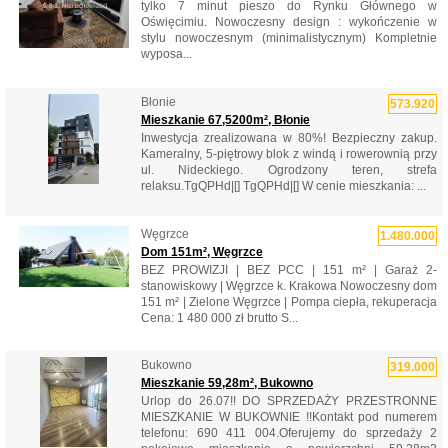
tylko 7 minut pieszo do Rynku Głównego w
Oświęcimiu. Nowoczesny design : wykończenie w
stylu nowoczesnym (minimalistycznym) Kompletnie
wyposa...
Błonie
573.920
Mieszkanie 67,5200m², Błonie
Inwestycja zrealizowana w 80%! Bezpieczny zakup.
Kameralny, 5-piętrowy blok z windą i rowerownią przy
ul. Nideckiego. Ogrodzony teren, strefa
relaksu.TgQPHd|[] TgQPHd|[] W cenie mieszkania: ...
Węgrzce
1.480.000
Dom 151m², Węgrzce
BEZ PROWIZJI | BEZ PCC | 151 m² | Garaż 2-
stanowiskowy | Węgrzce k. Krakowa Nowoczesny dom
151 m² | Zielone Węgrzce | Pompa ciepła, rekuperacja
Cena: 1 480 000 zł brutto S...
Bukowno
319.000
Mieszkanie 59,28m², Bukowno
Urlop do 26.07!! DO SPRZEDAŻY PRZESTRONNE
MIESZKANIE W BUKOWNIE !!Kontakt pod numerem
telefonu: 690 411 004.Oferujemy do sprzedaży 2