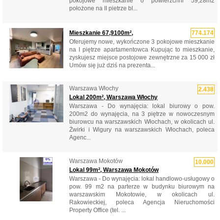
pokojowe mieszkanie o powierzchni 59,28m2
położone na II pietrze bl...
Mieszkanie 67,9100m²,
774.174
Oferujemy nowe, wykończone 3 pokojowe mieszkanie
na I piętrze apartamentowca Kupując to mieszkanie,
zyskujesz miejsce postojowe zewnętrzne za 15 000 zł
Umów się już dziś na prezenta...
Warszawa Włochy
2.438
Lokal 200m², Warszawa Włochy
Warszawa - Do wynajęcia: lokal biurowy o pow.
200m2 do wynajęcia, na 3 piętrze w nowoczesnym
biurowcu na warszawskich Włochach, w okolicach ul.
Żwirki i Wigury na warszawskich Włochach, poleca
Agenc...
Warszawa Mokotów
10.000
Lokal 99m², Warszawa Mokotów
Warszawa - Do wynajęcia: lokal handlowo-usługowy o
pow. 99 m2 na parterze w budynku biurowym na
warszawskim Mokotowie, w okolicach ul.
Rakowieckiej, poleca Agencja Nieruchomości
Property Office (tel. ...