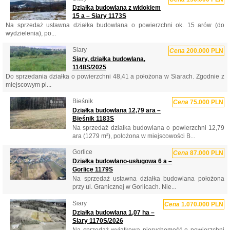
Działka budowlana z widokiem
15 a – Siary 1173S
Na sprzedaż ustawna działka budowlana o powierzchni ok. 15 arów (do
wydzielenia), po...
Siary
Cena
200.000 PLN
Siary, działka budowlana,
1148S/2025
Do sprzedania działka o powierzchni 48,41 a położona w Siarach. Zgodnie z
miejscowym pl...
Bieśnik
Cena
75.000 PLN
Działka budowlana 12,79 ara –
Bieśnik 1183S
Na sprzedaż działka budowlana o powierzchni 12,79
ara (1279 m²), położona w miejscowości B...
Gorlice
Cena
87.000 PLN
Działka budowlano-usługowa 6 a –
Gorlice 1179S
Na sprzedaż ustawna działka budowlana położona
przy ul. Granicznej w Gorlicach. Nie...
Siary
Cena
1.070.000 PLN
Działka budowlana 1,07 ha –
Siary 1170S/2026
Na sprzedaż wyjątkowa nieruchomość o powierzchni