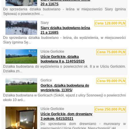
20 a 1167S
Do sprzedania działka budowlano - leśna w miejscowości Siary (gmina
Sękowa) o powierzchni ...
Siary
Cena
128.000 PLN
Siary działka budowlano-leśna
21 a 1168S
Do sprzedania działka budowlano - leśna, do wydzielenia, w miejscowości
Siary (gmina Sę...
Uście Gorlickie
Cena
75.000 PLN
Uście Gorlickie, działka
budowlana 8 a, 1140S/2025
Działka budowlana do wydzielenia o powierzchni ok. 8 a w Uściu Gorlickim.
Działka zn...
Gorlice
Cena
99.000 PLN
Gorlice, działka budowlana do
wydzielenia, 1130S/
Działka budowlana w Gorlicach (Sokół, wjazd z ulicy Sosnowej) o powierzchni
około 10 aró...
Uście Gorlickie
Cena
250.000 PLN
Uście Gorlickie, dom drewniany
3 pokoje, 641S/2021
Do sprzedania dom drewniano - murowany w
miejscowości Uście Gorlickie. Nieruchomość skł...