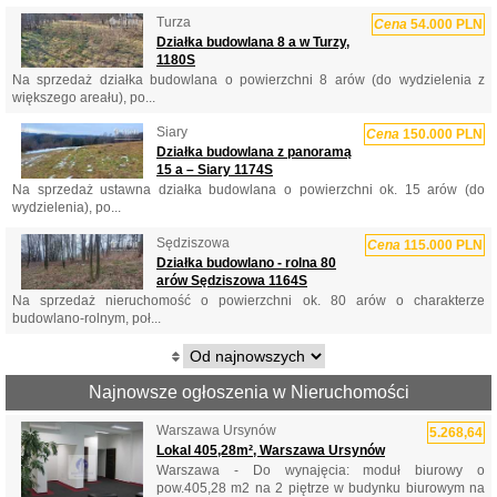
Turza
Cena
54.000 PLN
Działka budowlana 8 a w Turzy,
1180S
Na sprzedaż działka budowlana o powierzchni 8 arów (do wydzielenia z
większego areału), po...
Siary
Cena
150.000 PLN
Działka budowlana z panoramą
15 a – Siary 1174S
Na sprzedaż ustawna działka budowlana o powierzchni ok. 15 arów (do
wydzielenia), po...
Sędziszowa
Cena
115.000 PLN
Działka budowlano - rolna 80
arów Sędziszowa 1164S
Na sprzedaż nieruchomość o powierzchni ok. 80 arów o charakterze
budowlano-rolnym, poł...
Najnowsze ogłoszenia w Nieruchomości
Warszawa Ursynów
5.268,64
Lokal 405,28m², Warszawa Ursynów
Warszawa - Do wynajęcia: moduł biurowy o
pow.405,28 m2 na 2 piętrze w budynku biurowym na