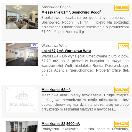
Sosnowiec Pogoń
469.000
Mieszkanie 61m², Sosnowiec Pogoń
3-pokojowe mieszkanie po generalnym remoncie -
Sosnowiec, Pogoń | 61 m² | II piętro Na sprzedaż
przestronne i funkcjonalne mieszkanie o powierzchni
61,00 m² , położone na II p...
Warszawa Wola
7.599
Lokal 67,7m², Warszawa Wola
Warszawa - Do wynajęcia: umeblowane biuro o pow.
67,70 m2 na 2 piętrze w budynku biurowym na
warszawskiej Woli, niedaleko Ronda Daszyńskiego,
poleca Agencja Nieruchomości Property Office (tel.
731...
Mieszkanie 68m²,
639.200
Masz dwa auta? Mamy rozwiązanie! Drugie miejsce
parkingowe zewnętrzne w cenie mieszkania - bez
dopłat. Umów się już dziś na prezentację swojego
przyszłego mieszkania! Marzysz o nowoczes...
Mieszkanie 82,8600m²,
994.320
Praktyczna lokalizacja : blisko centrum Oświęmia,