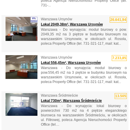
poleca Agencja Nieruchomości Property Office (tel.
731-...
Warszawa Ursynów
26.641,94
Lokal 2049,38m², Warszawa Ursynów
Warszawa - Do wynajęcia: moduł biurowy o pow.
2049,35 m2 na 3 piętrze w budynku biurowym na
warszawskim Ursynowie, w okolicach ul. Rosoła,
poleca Property Office (tel. 731-321-117, mail: kat...
Warszawa Ursynów
7.233,85
Lokal 556,45m², Warszawa Ursynów
Warszawa - Do wynajęcia: moduł biurowy o
pow.556,45 m2 na 3 piętrze w budynku biurowym na
warszawskim Ursynowie, w okolicach ul. Rosoła,
poleca Property Office (tel. 731-321-117, mail: kat...
Warszawa Śródmieście
13.505
Lokal 730m², Warszawa Śródmieście
Warszawa - Do wynajęcia: lokal biurowy o
powierzchni 730 m2 na 4 piętrze eleganckiego
biurowca na warszawskim Śródmieściu, w okolicach
ul. Filtrowej, poleca Agencja Nieruchomości Property
Office (tel....