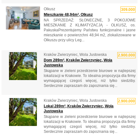
Olkusz
309.000
Mieszkanie 48,94m², Olkusz
NA SPRZEDAŻ: SŁONECZNE, 3 POKOJOWE
MIESZKANIE Z KLIMATYZACJĄ - OLKUSZ, os.
PakuskaPrezentujemy Państwu funkcjonalne i jasne
mieszkanie o powierzchni 48,94 m2, zlokalizowane w
Olkuszu przy ulicy Leg...
Kraków Zwierzyniec, Wola Justowska
2.900.000
Dom 289m², Kraków Zwierzyniec, Wola
Justowska
Skąpane w zieleni przestrzenie biurowe w najlepszej
lokalizacji w Krakowie. To idealna propozycja dla firmy
wymagającej czegoś więcej, niż tylko siedziby.
Serdecznie zapraszam do zapoznania się...
Kraków Zwierzyniec, Wola Justowska
2.900.000
Lokal 289m², Kraków Zwierzyniec, Wola
Justowska
Skąpane w zieleni przestrzenie biurowe w najlepszej
lokalizacji w Krakowie. To idealna propozycja dla firmy
wymagającej czegoś więcej, niż tylko siedziby.
Serdecznie zapraszam do zapoznania się...