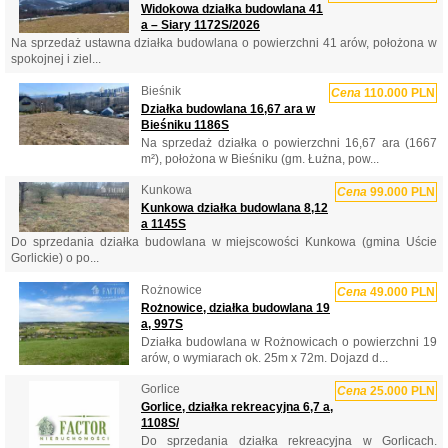
Widokowa działka budowlana 41
a – Siary 1172S/2026
Na sprzedaż ustawna działka budowlana o powierzchni 41 arów, położona w
spokojnej i ziel...
Bieśnik
Cena
110.000 PLN
Działka budowlana 16,67 ara w
Bieśniku 1186S
Na sprzedaż działka o powierzchni 16,67 ara (1667
m²), położona w Bieśniku (gm. Łużna, pow...
Kunkowa
Cena
99.000 PLN
Kunkowa działka budowlana 8,12
a 1145S
Do sprzedania działka budowlana w miejscowości Kunkowa (gmina Uście
Gorlickie) o po...
Rożnowice
Cena
49.000 PLN
Rożnowice, działka budowlana 19
a, 997S
Działka budowlana w Rożnowicach o powierzchni 19
arów, o wymiarach ok. 25m x 72m. Dojazd d...
Gorlice
Cena
25.000 PLN
Gorlice, działka rekreacyjna 6,7 a,
1108S/
Do sprzedania działka rekreacyjna w Gorlicach.