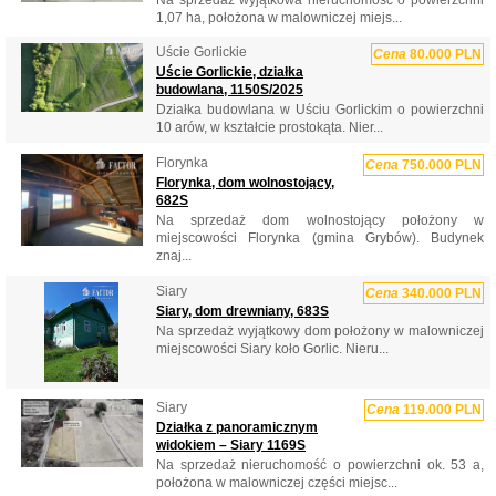
1,07 ha, położona w malowniczej miejs...
Uście Gorlickie
Cena
80.000 PLN
Uście Gorlickie, działka
budowlana, 1150S/2025
Działka budowlana w Uściu Gorlickim o powierzchni
10 arów, w kształcie prostokąta. Nier...
Florynka
Cena
750.000 PLN
Florynka, dom wolnostojący,
682S
Na sprzedaż dom wolnostojący położony w
miejscowości Florynka (gmina Grybów). Budynek
znaj...
Siary
Cena
340.000 PLN
Siary, dom drewniany, 683S
Na sprzedaż wyjątkowy dom położony w malowniczej
miejscowości Siary koło Gorlic. Nieru...
Siary
Cena
119.000 PLN
Działka z panoramicznym
widokiem – Siary 1169S
Na sprzedaż nieruchomość o powierzchni ok. 53 a,
położona w malowniczej części miejsc...