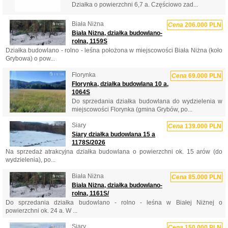
Działka o powierzchni 6,7 a. Częściowo zad...
Biała Niżna
Cena
206.000 PLN
Biała Niżna, działka budowlano-
rolna, 1159S
Działka budowlano - rolno - leśna położona w miejscowości Biała Niżna (koło
Grybowa) o pow...
Florynka
Cena
69.000 PLN
Florynka, działka budowlana 10 a,
1064S
Do sprzedania działka budowlana do wydzielenia w
miejscowości Florynka (gmina Grybów, po...
Siary
Cena
139.000 PLN
Siary działka budowlana 15 a
1178S/2026
Na sprzedaż atrakcyjna działka budowlana o powierzchni ok. 15 arów (do
wydzielenia), po...
Biała Niżna
Cena
85.000 PLN
Biała Niżna, działka budowlano-
rolna, 1161S/
Do sprzedania działka budowlano - rolno - leśna w Białej Niżnej o
powierzchni ok. 24 a. W ...
Siary
Cena
150.000 PLN