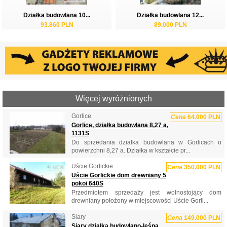
Działka budowlana 10...
Działka budowlana 12...
93.860 PLN
89.000 PLN
Więcej wyróżnionych
Gorlice
Cena
64.000 PLN
Gorlice, działka budowlana 8,27 a,
1131S
Do sprzedania działka budowlana w Gorlicach o
powierzchni 8,27 a. Działka w kształcie pr...
Uście Gorlickie
Cena
350.000 PLN
Uście Gorlickie dom drewniany 5
pokoi 640S
Przedmiotem sprzedaży jest wolnostojący dom
drewniany położony w miejscowości Uście Gorli...
Siary
Cena
149.000 PLN
Siary działka budowlano-leśna