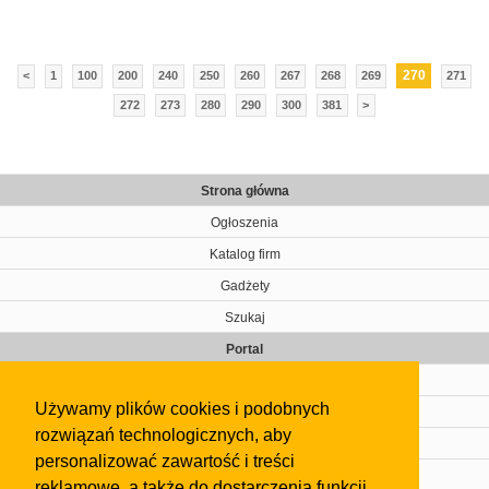
270
<
1
100
200
240
250
260
267
268
269
271
272
273
280
290
300
381
>
Strona główna
Ogłoszenia
Katalog firm
Gadżety
Szukaj
Portal
Cennik
Używamy plików cookies i podobnych
Kontakt
rozwiązań technologicznych, aby
Regulamin
personalizować zawartość i treści
Pomoc
reklamowe, a także do dostarczenia funkcji