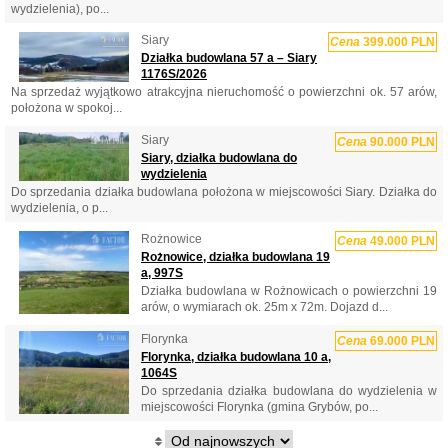
wydzielenia), po...
Siary
Cena
399.000 PLN
Działka budowlana 57 a – Siary
1176S/2026
Na sprzedaż wyjątkowo atrakcyjna nieruchomość o powierzchni ok. 57 arów,
położona w spokoj...
Siary
Cena
90.000 PLN
Siary, działka budowlana do
wydzielenia
Do sprzedania działka budowlana położona w miejscowości Siary. Działka do
wydzielenia, o p...
Rożnowice
Cena
49.000 PLN
Rożnowice, działka budowlana 19
a, 997S
Działka budowlana w Rożnowicach o powierzchni 19
arów, o wymiarach ok. 25m x 72m. Dojazd d...
Florynka
Cena
69.000 PLN
Florynka, działka budowlana 10 a,
1064S
Do sprzedania działka budowlana do wydzielenia w
miejscowości Florynka (gmina Grybów, po...