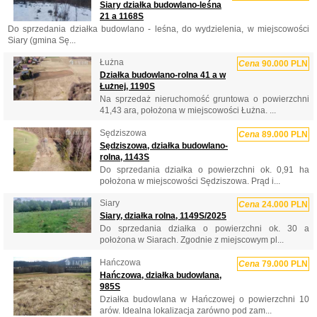
Siary działka budowlano-leśna
21 a 1168S
Do sprzedania działka budowlano - leśna, do wydzielenia, w miejscowości
Siary (gmina Sę...
Łużna
Cena
90.000 PLN
Działka budowlano-rolna 41 a w
Łużnej, 1190S
Na sprzedaż nieruchomość gruntowa o powierzchni
41,43 ara, położona w miejscowości Łużna. ...
Sędziszowa
Cena
89.000 PLN
Sędziszowa, działka budowlano-
rolna, 1143S
Do sprzedania działka o powierzchni ok. 0,91 ha
położona w miejscowości Sędziszowa. Prąd i...
Siary
Cena
24.000 PLN
Siary, działka rolna, 1149S/2025
Do sprzedania działka o powierzchni ok. 30 a
położona w Siarach. Zgodnie z miejscowym pl...
Hańczowa
Cena
79.000 PLN
Hańczowa, działka budowlana,
985S
Działka budowlana w Hańczowej o powierzchni 10
arów. Idealna lokalizacja zarówno pod zam...