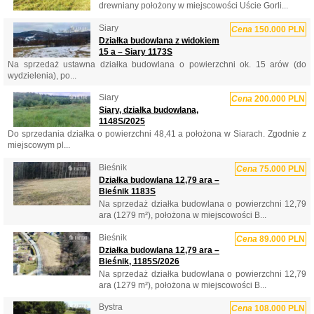
drewniany położony w miejscowości Uście Gorli...
Siary
Cena
150.000 PLN
Działka budowlana z widokiem
15 a – Siary 1173S
Na sprzedaż ustawna działka budowlana o powierzchni ok. 15 arów (do
wydzielenia), po...
Siary
Cena
200.000 PLN
Siary, działka budowlana,
1148S/2025
Do sprzedania działka o powierzchni 48,41 a położona w Siarach. Zgodnie z
miejscowym pl...
Bieśnik
Cena
75.000 PLN
Działka budowlana 12,79 ara –
Bieśnik 1183S
Na sprzedaż działka budowlana o powierzchni 12,79
ara (1279 m²), położona w miejscowości B...
Bieśnik
Cena
89.000 PLN
Działka budowlana 12,79 ara –
Bieśnik, 1185S/2026
Na sprzedaż działka budowlana o powierzchni 12,79
ara (1279 m²), położona w miejscowości B...
Bystra
Cena
108.000 PLN