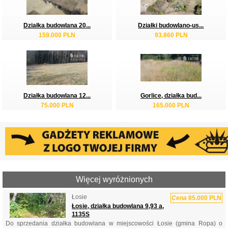
Działka budowlana 20...
Działki budowlano-us...
159.000 PLN
93.860 PLN
Działka budowlana 12...
Gorlice, działka bud...
75.000 PLN
165.000 PLN
Więcej wyróżnionych
Łosie
Cena
85.000 PLN
Łosie, działka budowlana 9,93 a,
1135S
Do sprzedania działka budowlana w miejscowości Łosie (gmina Ropa) o