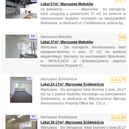
Lokal 57m², Warszawa Mokotów
na kawiarnię-----------------Warszawa - Do wynajęcia:
lokal usługowy o powierzchni 57 m2 na parterze w
nowoczesnym budynku biurowym na warszawskim
Mokotowie, w okolicach ul. Chodkiewicza, poleca Ag...
Warszawa Mokotów
740
Lokal 37m², Warszawa Mokotów
Warszawa - Do wynajęcia: klimatyzowany lokal
usługowo-biurowy o pow. 37 m2 na parterze
eleganckiego biurowca na warszawskim Mokotowie,
w OKOLICACH ul. Wołoskiej.poleca Agencja
Nieruchomości Property O...
Warszawa Śródmieście
1.812,75
Lokal 24,17m², Warszawa Śródmieście
Warszawa - Do wynajęcia lokal biurowy o pow. 24,17
m2 na 1 piętrze budynku biurowego na warszawskim
Śródmieściu, w okolicach ul. Wilczej.poleca Agencja
Nieruchomości Property Office (tel. 731-3...
Warszawa Śródmieście
2.111,90
Lokal 30,17m², Warszawa Śródmieście
Warszawa - Do wynajęcia: lokal biurowy o pow.30,17