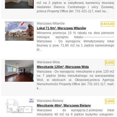
m2 na 2 piętrze w zabytkowej kamienicy biurowej
niedaleko Dworca Centralnego i ulicy Żurawiej,
poleca Property Office (tel. 731-321-117, mail: ka...
Warszawa Wilanów
8.915,60
Lokal 71,9m², Warszawa Wilanów
Wiosenna promocja 15 % rabatu na dwa pierwsze
miesiące wynajmu lokalu------------------------------
Warszawa - Do wynajęcia: klimatyzowany lokal
biurowy o pow. 71,90 m2 na 1 piętrze kameralnego
bi...
Warszawa Wola
8.000
Mieszkanie 120m², Warszawa Wola
Warszawa - Do wynajęcia: mieszkanie o pow. 120 m2
na 7 piętrze bloku mieszkalnego na warszawskiej
Woli, w okolicach ul. Okopowej,poleca Agencja
Nieruchomości Property Office (tel. 731-321-117, mail:
k...
Warszawa Bielany
3.800
Mieszkanie 48m², Warszawa Bielany
Warszawa - do wynajęcia:2-pokojowy lokal
mieszkalny 48 m2 na 8 piętrze budynku usługowo-