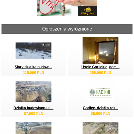
Ogłoszenia wyróżnione
Siary działka budowl...
Uście Gorlickie, dom...
115.000 PLN
250.000 PLN
Działka budowlano-us...
Gorlice, działka rek...
87.000 PLN
25.000 PLN