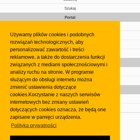
Szukaj
Portal
Cennik
Używamy plików cookies i podobnych
Kontakt
rozwiązań technologicznych, aby
Regulamin
personalizować zawartość i treści
Pomoc
reklamowe, a także do dostarczenia funkcji
Gazeta
związanych z mediami społecznościowymi i
analizy ruchu na stronie. W programie
Olkusz
służącym do obsługi internetu można
Kontakt
zmienić ustawienia dotyczące
Strefa dla biznesu
cookies.Korzystanie z naszych serwisów
Biura nieruchomości
internetowych bez zmiany ustawień
Dealerzy i autokomisy
dotyczących cookies oznacza, że będą one
zapisane w pamięci urządzenia.
Skontaktuj się z nami
Polityka prywatności
Korzystanie z tej strony oznacza akceptację postanowień
regulaminu
i
Polityki Prywatności
.