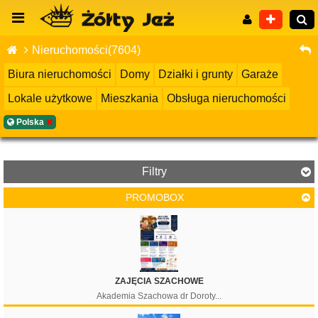
Nieruchomości(7604)
Biura nieruchomości
Domy
Działki i grunty
Garaże
Lokale użytkowe
Mieszkania
Obsługa nieruchomości
Wyszukiwanie zaawansowane
Polska
Filtry
PROMOBOX
Cena
ZAJĘCIA SZACHOWE
Akademia Szachowa dr Doroty...
Filtruj