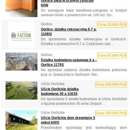
Gorlice lokal w ścisłym centrum
60W
Do wynajęcia lokal handlowo-usługowy w ścisłym
centrum Gorlic o powierzchni ok. 100 m2. Do...
Gorlice
Cena
25.000 PLN
Gorlice, działka rekreacyjna 6,7 a,
1108S/
Do sprzedania działka rekreacyjna w Gorlicach.
Działka o powierzchni 6,7 a. Częściowo zad...
Gorlice
Cena
87.000 PLN
Działka budowlano-usługowa 6 a –
Gorlice 1179S
Na sprzedaż ustawna działka budowlana położona
przy ul. Granicznej w Gorlicach. Nie...
Uście Gorlickie
Cena
240.000 PLN
Uście Gorlickie działka
budowlana 30 a 1163S
Do sprzedania 3 działki budowlane w Uściu Gorlickim
o łącznej powierzchni 30 arów. Dojazd ...
Uście Gorlickie
Cena
350.000 PLN
Uście Gorlickie dom drewniany 5
pokoi 640S
Przedmiotem sprzedaży jest wolnostojący dom