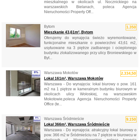
mieszkalnego w okolicach ul. Nocznickiego na
warszawskich Bielanach, poleca Agencja
Nieruchomości Property Off...
Bytom
1.350
Mieszkanie 43,61m², Bytom
Oferujemy do wynajęcia świeżo wyremontowane,
funkcjonalne mieszkanie o powierzchni 43,61 m2,
usytuowane na 3 piętrze zadbanego i ocieplonego
budynku zlokalizowanego przy ulicy Broniewskiego w
Byt...
Warszawa Mokotów
2.334,50
Lokal 161m², Warszawa Mokotów
Warszawa - Do wynajęcia: lokal biurowy o pow. 161
m2 na 1 piętrze w kameralnym budynku biurowym w
okolicach ulicy Wołoskiej, na warszawskim
Mokotowie,poleca Agencja Nieruchomości Property
Office (te...
Warszawa Śródmieście
9.150
Lokal 366m², Warszawa Śródmieście
Warszawa - Do wynajęcia: atrakcyjny lokal biurowy o
pow. 366 m2 w Śródmieściu na 7 piętrze w biurowcu w