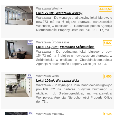
Warszawa Włochy
3.685,50
Lokal 273m², Warszawa Włochy
Warszawa - Do wynajęcia: atrakcyjny lokal biurowy o
pow.273 m2 na 6 piętrze biurowca warszawskich
Włochach, w okolicach ul. Radarowej,poleca Agencja
Nieruchomości Property Office (tel. 731-321-117, ma...
Warszawa Śródmieście
5.527
Lokal 154,73m², Warszawa Śródmieście
Warszawa - Do podnajmu: lokal biurowy o pow.
154,73 m2 na 4 piętrze w nowoczesnym biurowca w
Śródmieściu, w okolicach ul. Chałubińskiego,poleca
Agencja Nieruchomości Property Office (tel. 731-32...
Warszawa Wola
2.650
Lokal 106m², Warszawa Wola
Warszawa - Do wynajęcia: lokal handlowo-usługowy o
pow.106 m2 na parterze budynku biurowego w
okolicach ul. Siedmiogrodzkiej, na warszawskiej
Woli,poleca Agencja Nieruchomości Property Office
(tel. 73...
Warszawa Mokotów
1.140