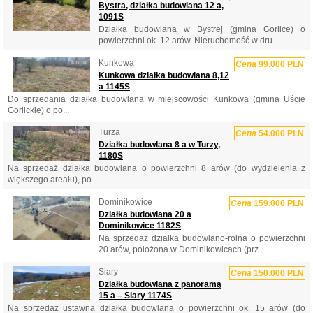
Bystra, działka budowlana 12 a,
1091S
Działka budowlana w Bystrej (gmina Gorlice) o
powierzchni ok. 12 arów. Nieruchomość w dru...
Kunkowa
Cena
99.000 PLN
Kunkowa działka budowlana 8,12
a 1145S
Do sprzedania działka budowlana w miejscowości Kunkowa (gmina Uście
Gorlickie) o po...
Turza
Cena
54.000 PLN
Działka budowlana 8 a w Turzy,
1180S
Na sprzedaż działka budowlana o powierzchni 8 arów (do wydzielenia z
większego areału), po...
Dominikowice
Cena
159.000 PLN
Działka budowlana 20 a
Dominikowice 1182S
Na sprzedaż działka budowlano-rolna o powierzchni
20 arów, położona w Dominikowicach (prz...
Siary
Cena
150.000 PLN
Działka budowlana z panoramą
15 a – Siary 1174S
Na sprzedaż ustawna działka budowlana o powierzchni ok. 15 arów (do