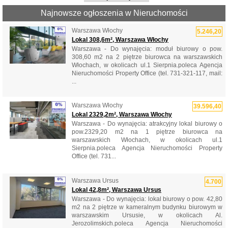
Najnowsze ogłoszenia w Nieruchomości
Warszawa Włochy
5.246,20
Lokal 308,6m², Warszawa Włochy
Warszawa - Do wynajęcia: moduł biurowy o pow.
308,60 m2 na 2 piętrze biurowca na warszawskich
Włochach, w okolicach ul.1 Sierpnia.poleca Agencja
Nieruchomości Property Office (tel. 731-321-117, mail:
...
Warszawa Włochy
39.596,40
Lokal 2329,2m², Warszawa Włochy
Warszawa - Do wynajęcia: atrakcyjny lokal biurowy o
pow.2329,20 m2 na 1 piętrze biurowca na
warszawskich Włochach, w okolicach ul.1
Sierpnia.poleca Agencja Nieruchomości Property
Office (tel. 731...
Warszawa Ursus
4.700
Lokal 42,8m², Warszawa Ursus
Warszawa - Do wynajęcia: lokal biurowy o pow. 42,80
m2 na 2 piętrze w kameralnym budynku biurowym w
warszawskim Ursusie, w okolicach Al.
Jerozolimskich.poleca Agencja Nieruchomości