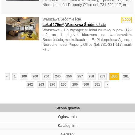
okolicach ul. Marszałkowskiej, poleca Agencja
Nieruchomości Property Office (tel. 731-321-117, m...
Warszawa Śródmieście
3.222
Lokal 179m², Warszawa Śródmieście
Warszawa - Do wynajęcia: lokal biurowy o pow. 179
m2 na 1 piętrze biurowca na warszawskim
Śródmieściu, w okolicach ul. E. Platerpoleca Agencja
Nieruchomości Property Office (tel. 731-321-117, mail:
ka...
260
<
1
100
200
230
240
250
257
258
259
261
262
263
270
280
290
300
381
>
Strona główna
Ogłoszenia
Katalog firm
Gadżety