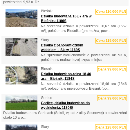
powierzchni 9,93 a. Dz...
Bieśnik
Cena
110.000 PLN
Działka budowlana 16,67 ara w
Bieśniku 1186S
Na sprzedaż działka o powierzchni 16,67 ara (1667
m²), położona w Bieśniku (gm. Łużna, pow...
Siary
Cena
119.000 PLN
Działka z panoramicznym
widokiem – Siary 1169S
Na sprzedaż nieruchomość o powierzchni ok. 53 a,
położona w malowniczej części miejsc...
Bieśnik
Cena
99.000 PLN
Działka budowlano-rolna 18,46
ara – Bieśnik, 1184S
Na sprzedaż działka o powierzchni 18,46 ara (1846
m²), położona w miejscowości Bieśnik (po...
Gorlice
Cena
99.000 PLN
Gorlice, działka budowlana do
wydzielenia, 1130S/
Działka budowlana w Gorlicach (Sokół, wjazd z ulicy Sosnowej) o powierzchni
około 10 aró...
Siary
Cena
128.000 PLN