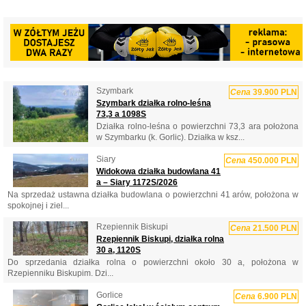
Szymbark
Cena
39.900 PLN
Szymbark działka rolno-leśna
73,3 a 1098S
Działka rolno-leśna o powierzchni 73,3 ara położona
w Szymbarku (k. Gorlic). Działka w ksz...
Siary
Cena
450.000 PLN
Widokowa działka budowlana 41
a – Siary 1172S/2026
Na sprzedaż ustawna działka budowlana o powierzchni 41 arów, położona w
spokojnej i ziel...
Rzepiennik Biskupi
Cena
21.500 PLN
Rzepiennik Biskupi, działka rolna
30 a, 1120S
Do sprzedania działka rolna o powierzchni około 30 a, położona w
Rzepienniku Biskupim. Dzi...
Gorlice
Cena
6.900 PLN