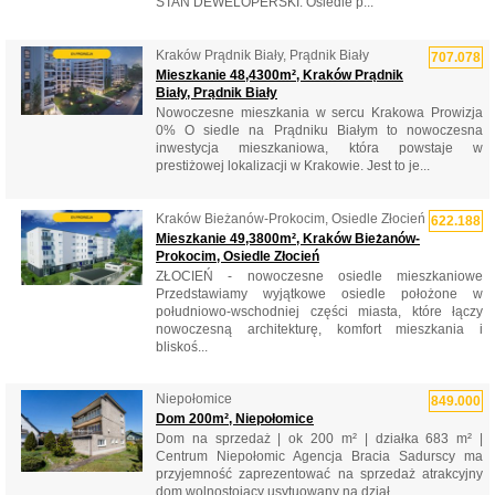
STAN DEWELOPERSKI. Osiedle p...
Kraków Prądnik Biały, Prądnik Biały
707.078
Mieszkanie 48,4300m², Kraków Prądnik
Biały, Prądnik Biały
Nowoczesne mieszkania w sercu Krakowa Prowizja
0% O siedle na Prądniku Białym to nowoczesna
inwestycja mieszkaniowa, która powstaje w
prestiżowej lokalizacji w Krakowie. Jest to je...
Kraków Bieżanów-Prokocim, Osiedle Złocień
622.188
Mieszkanie 49,3800m², Kraków Bieżanów-
Prokocim, Osiedle Złocień
ZŁOCIEŃ - nowoczesne osiedle mieszkaniowe
Przedstawiamy wyjątkowe osiedle położone w
południowo-wschodniej części miasta, które łączy
nowoczesną architekturę, komfort mieszkania i
bliskoś...
Niepołomice
849.000
Dom 200m², Niepołomice
Dom na sprzedaż | ok 200 m² | działka 683 m² |
Centrum Niepołomic Agencja Bracia Sadurscy ma
przyjemność zaprezentować na sprzedaż atrakcyjny
dom wolnostojący usytuowany na dział...