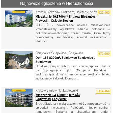
Najnowsze ogłoszenia w Nieruchomości
Kraków Bieżanów-Prokocim, Osiedle Złocień
622.062
Mieszkanie 49,3700m², Kraków Bieżanów-
Prokocim, Osiedle Złocień
ZŁOCIEŃ - nowoczesne osiedle mieszkaniowe
Przedstawiamy wyjątkowe osiedle położone w
południowo-wschodniej części miasta, które łączy
nowoczesną architekturę, komfort mieszkania i
bliskoś...
Ściejowice Ściejowice , Ściejowice
970.000
Dom 183,8200m², Ściejowice Ściejowice ,
Ściejowice
Urokliwe domy w pobliżu lasu - cisza, spokój i natura
na wyciągnięcie ręki! Oferujemy Państwu ​​
Wolnostojące domy w malowniczej okolicy - blisko
jezior, lasów i skałek. Domy o...
Kraków Łagiewniki, Łagiewniki
1.114.466
Mieszkanie 64,4200m², Kraków
Łagiewniki, Łagiewniki
Bracia Sadurscy mają przyjemność zaprezentować na
sprzedaż inwestycję . Położenie między centrum
handlowym Bonarka a strategicznym rondem