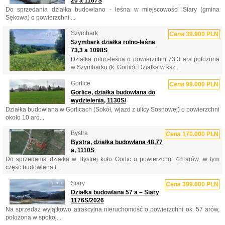
20 a 1167S
Do sprzedania działka budowlano - leśna w miejscowości Siary (gmina
Sękowa) o powierzchni ...
Szymbark
Cena
39.900 PLN
Szymbark działka rolno-leśna
73,3 a 1098S
Działka rolno-leśna o powierzchni 73,3 ara położona
w Szymbarku (k. Gorlic). Działka w ksz...
Gorlice
Cena
99.000 PLN
Gorlice, działka budowlana do
wydzielenia, 1130S/
Działka budowlana w Gorlicach (Sokół, wjazd z ulicy Sosnowej) o powierzchni
około 10 aró...
Bystra
Cena
170.000 PLN
Bystra, działka budowlana 48,77
a, 1110S
Do sprzedania działka w Bystrej koło Gorlic o powierzchni 48 arów, w tym
częśc budowlana t...
Siary
Cena
399.000 PLN
Działka budowlana 57 a – Siary
1176S/2026
Na sprzedaż wyjątkowo atrakcyjna nieruchomość o powierzchni ok. 57 arów,
położona w spokoj...