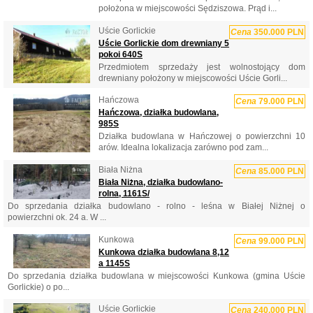
położona w miejscowości Sędziszowa. Prąd i...
Uście Gorlickie
Cena
350.000 PLN
Uście Gorlickie dom drewniany 5
pokoi 640S
Przedmiotem sprzedaży jest wolnostojący dom
drewniany położony w miejscowości Uście Gorli...
Hańczowa
Cena
79.000 PLN
Hańczowa, działka budowlana,
985S
Działka budowlana w Hańczowej o powierzchni 10
arów. Idealna lokalizacja zarówno pod zam...
Biała Niżna
Cena
85.000 PLN
Biała Niżna, działka budowlano-
rolna, 1161S/
Do sprzedania działka budowlano - rolno - leśna w Białej Niżnej o
powierzchni ok. 24 a. W ...
Kunkowa
Cena
99.000 PLN
Kunkowa działka budowlana 8,12
a 1145S
Do sprzedania działka budowlana w miejscowości Kunkowa (gmina Uście
Gorlickie) o po...
Uście Gorlickie
Cena
240.000 PLN