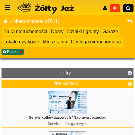
Nieruchomości(7611)
Biura nieruchomości
Domy
Działki i grunty
Garaże
Lokale użytkowe
Mieszkania
Obsługa nieruchomości
Wyszukiwanie zaawansowane
Polska
Filtry
PROMOBOX
Cena
Serwis kotłów gazowych / Naprawa , przegląd
Serwis kotłów gazowych
Filtruj