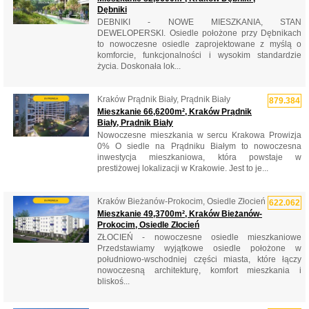
Dębniki
DEBNIKI - NOWE MIESZKANIA, STAN
DEWELOPERSKI. Osiedle położone przy Dębnikach
to nowoczesne osiedle zaprojektowane z myślą o
komforcie, funkcjonalności i wysokim standardzie
życia. Doskonała lok...
Kraków Prądnik Biały, Prądnik Biały
879.384
Mieszkanie 66,6200m², Kraków Prądnik
Biały, Prądnik Biały
Nowoczesne mieszkania w sercu Krakowa Prowizja
0% O siedle na Prądniku Białym to nowoczesna
inwestycja mieszkaniowa, która powstaje w
prestiżowej lokalizacji w Krakowie. Jest to je...
Kraków Bieżanów-Prokocim, Osiedle Złocień
622.062
Mieszkanie 49,3700m², Kraków Bieżanów-
Prokocim, Osiedle Złocień
ZŁOCIEŃ - nowoczesne osiedle mieszkaniowe
Przedstawiamy wyjątkowe osiedle położone w
południowo-wschodniej części miasta, które łączy
nowoczesną architekturę, komfort mieszkania i
bliskoś...