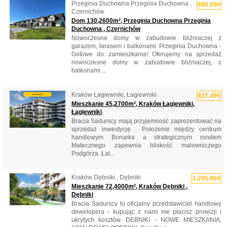
Przeginia Duchowna Przeginia Duchowna ,
880.000
Czernichów
Dom 130,2600m², Przeginia Duchowna Przeginia
Duchowna , Czernichów
Nowoczesne domy w zabudowie bliźniaczej z
garażem, tarasem i balkonami. Przeginia Duchowna -
Gotowe do zamieszkania! Oferujemy na sprzedaż
nowoczesne domy w zabudowie bliźniaczej, z
balkonami ...
Kraków Łagiewniki, Łagiewniki
837.495
Mieszkanie 45,2700m², Kraków Łagiewniki,
Łagiewniki
Bracia Sadurscy mają przyjemność zaprezentować na
sprzedaż inwestycję . Położenie między centrum
handlowym Bonarka a strategicznym rondem
Matecznego zapewnia bliskość malowniczego
Podgórza. Łat...
Kraków Dębniki , Dębniki
1.295.960
Mieszkanie 72,4000m², Kraków Dębniki ,
Dębniki
Bracia Sadurscy to oficjalny przedstawiciel handlowy
dewelopera - kupując z nami nie płacisz prowizji i
ukrytych kosztów. DEBNIKI - NOWE MIESZKANIA,