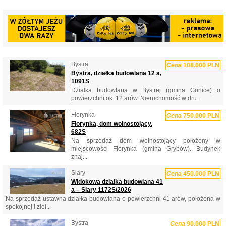
Bystra
Cena
108.000 PLN
Bystra, działka budowlana 12 a,
1091S
Działka budowlana w Bystrej (gmina Gorlice) o
powierzchni ok. 12 arów. Nieruchomość w dru...
Florynka
Cena
750.000 PLN
Florynka, dom wolnostojący,
682S
Na sprzedaż dom wolnostojący położony w
miejscowości Florynka (gmina Grybów). Budynek
znaj...
Siary
Cena
450.000 PLN
Widokowa działka budowlana 41
a – Siary 1172S/2026
Na sprzedaż ustawna działka budowlana o powierzchni 41 arów, położona w
spokojnej i ziel...
Bystra
Cena
90.000 PLN