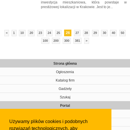
inwestycja mieszkaniowa, która powstaje w
prestiżowej lokalizacji w Krakowie. Jest to je...
26
<
1
10
20
23
24
25
27
28
29
30
40
50
100
200
300
381
>
Strona główna
Ogłoszenia
Katalog firm
Gadżety
Szukaj
Portal
Cennik
Używamy plików cookies i podobnych
Kontakt
rozwiązań technologicznych, aby