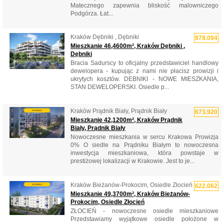
Matecznego zapewnia bliskość malowniczego
Podgórza. Łat...
Kraków Dębniki , Dębniki
878.094
Mieszkanie 46,4600m², Kraków Dębniki ,
Dębniki
Bracia Sadurscy to oficjalny przedstawiciel handlowy
dewelopera - kupując z nami nie płacisz prowizji i
ukrytych kosztów. DEBNIKI - NOWE MIESZKANIA,
STAN DEWELOPERSKI. Osiedle p...
Kraków Prądnik Biały, Prądnik Biały
673.920
Mieszkanie 42,1200m², Kraków Prądnik
Biały, Prądnik Biały
Nowoczesne mieszkania w sercu Krakowa Prowizja
0% O siedle na Prądniku Białym to nowoczesna
inwestycja mieszkaniowa, która powstaje w
prestiżowej lokalizacji w Krakowie. Jest to je...
Kraków Bieżanów-Prokocim, Osiedle Złocień
622.062
Mieszkanie 49,3700m², Kraków Bieżanów-
Prokocim, Osiedle Złocień
ZŁOCIEŃ - nowoczesne osiedle mieszkaniowe
Przedstawiamy wyjątkowe osiedle położone w