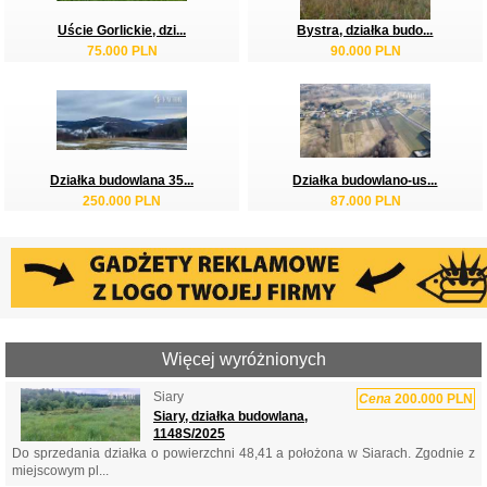
Uście Gorlickie, dzi...
Bystra, działka budo...
75.000 PLN
90.000 PLN
Działka budowlana 35...
Działka budowlano-us...
250.000 PLN
87.000 PLN
Więcej wyróżnionych
Siary
Cena
200.000 PLN
Siary, działka budowlana,
1148S/2025
Do sprzedania działka o powierzchni 48,41 a położona w Siarach. Zgodnie z
miejscowym pl...