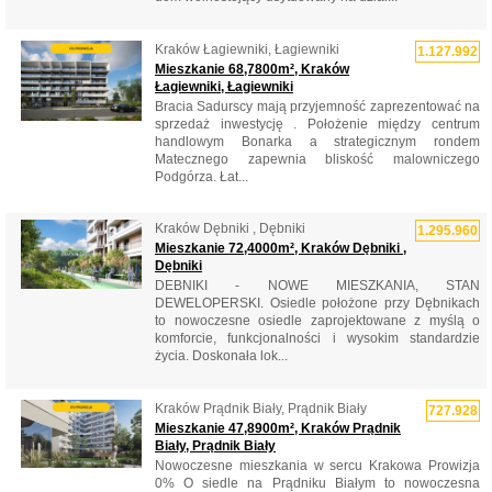
Kraków Łagiewniki, Łagiewniki
1.127.992
Mieszkanie 68,7800m², Kraków
Łagiewniki, Łagiewniki
Bracia Sadurscy mają przyjemność zaprezentować na
sprzedaż inwestycję . Położenie między centrum
handlowym Bonarka a strategicznym rondem
Matecznego zapewnia bliskość malowniczego
Podgórza. Łat...
Kraków Dębniki , Dębniki
1.295.960
Mieszkanie 72,4000m², Kraków Dębniki ,
Dębniki
DEBNIKI - NOWE MIESZKANIA, STAN
DEWELOPERSKI. Osiedle położone przy Dębnikach
to nowoczesne osiedle zaprojektowane z myślą o
komforcie, funkcjonalności i wysokim standardzie
życia. Doskonała lok...
Kraków Prądnik Biały, Prądnik Biały
727.928
Mieszkanie 47,8900m², Kraków Prądnik
Biały, Prądnik Biały
Nowoczesne mieszkania w sercu Krakowa Prowizja
0% O siedle na Prądniku Białym to nowoczesna