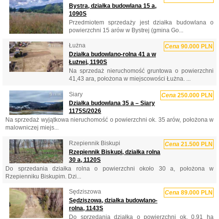
Bystra, działka budowlana 15 a,
1090S
Przedmiotem sprzedaży jest działka budowlana o
powierzchni 15 arów w Bystrej (gmina Go...
Łużna
Cena
90.000 PLN
Działka budowlano-rolna 41 a w
Łużnej, 1190S
Na sprzedaż nieruchomość gruntowa o powierzchni
41,43 ara, położona w miejscowości Łużna. ...
Siary
Cena
250.000 PLN
Działka budowlana 35 a – Siary
1175S/2026
Na sprzedaż wyjątkowa nieruchomość o powierzchni ok. 35 arów, położona w
malowniczej miejs...
Rzepiennik Biskupi
Cena
21.500 PLN
Rzepiennik Biskupi, działka rolna
30 a, 1120S
Do sprzedania działka rolna o powierzchni około 30 a, położona w
Rzepienniku Biskupim. Dzi...
Sędziszowa
Cena
89.000 PLN
Sędziszowa, działka budowlano-
rolna, 1143S
Do sprzedania działka o powierzchni ok. 0,91 ha