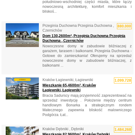
południowo-wschodniej części miasta, które łączy
nowoczesną architekturę, komfort mieszkania i
bliskoś...
Przeginia Duchowna Przeginia Duchowna ,
880.000
Czernichów
Dom 130,2600m², Przeginia Duchowna Przeginia
Duchowna , Czernichów
Nowoczesne domy w zabudowie bliźniaczej z
garażem, tarasem i balkonami. Przeginia Duchowna -
Gotowe do zamieszkania! Oferujemy na sprzedaż
nowoczesne domy w zabudowie bliźniaczej, z
balkonami ...
Kraków Łagiewniki, Łagiewniki
1.099.728
Mieszkanie 65,4600m², Kraków
Łagiewniki, Łagiewniki
Bracia Sadurscy mają przyjemność zaprezentować na
sprzedaż inwestycję . Położenie między centrum
handlowym Bonarka a strategicznym rondem
Matecznego zapewnia bliskość malowniczego
Podgórza. Łat...
Kraków Dębniki , Dębniki
1.484.268
Mieszkanie 82,9600m², Kraków Dębniki ,