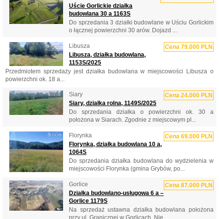
Uście Gorlickie działka
budowlana 30 a 1163S
Do sprzedania 3 działki budowlane w Uściu Gorlickim
o łącznej powierzchni 30 arów. Dojazd ...
Libusza
Cena
79.000 PLN
Libusza, działka budowlana,
1153S/2025
Przedmiotem sprzedaży jest działka budowlana w miejscowości Libusza o
powierzchni ok. 18 a...
Siary
Cena
24.000 PLN
Siary, działka rolna, 1149S/2025
Do sprzedania działka o powierzchni ok. 30 a
położona w Siarach. Zgodnie z miejscowym pl...
Florynka
Cena
69.000 PLN
Florynka, działka budowlana 10 a,
1064S
Do sprzedania działka budowlana do wydzielenia w
miejscowości Florynka (gmina Grybów, po...
Gorlice
Cena
87.000 PLN
Działka budowlano-usługowa 6 a –
Gorlice 1179S
Na sprzedaż ustawna działka budowlana położona
przy ul. Granicznej w Gorlicach. Nie...