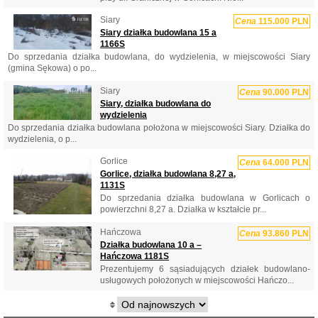
Siary
Cena
115.000 PLN
Siary działka budowlana 15 a
1166S
Do sprzedania działka budowlana, do wydzielenia, w miejscowości Siary
(gmina Sękowa) o po...
Siary
Cena
90.000 PLN
Siary, działka budowlana do
wydzielenia
Do sprzedania działka budowlana położona w miejscowości Siary. Działka do
wydzielenia, o p...
Gorlice
Cena
64.000 PLN
Gorlice, działka budowlana 8,27 a,
1131S
Do sprzedania działka budowlana w Gorlicach o
powierzchni 8,27 a. Działka w kształcie pr...
Hańczowa
Cena
93.860 PLN
Działka budowlana 10 a –
Hańczowa 1181S
Prezentujemy 6 sąsiadujących działek budowlano-
usługowych położonych w miejscowości Hańczo...