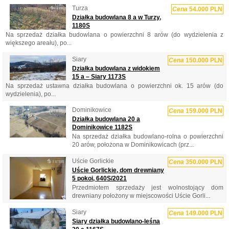
Turza
Cena
54.000 PLN
Działka budowlana 8 a w Turzy,
1180S
Na sprzedaż działka budowlana o powierzchni 8 arów (do wydzielenia z
większego areału), po...
Siary
Cena
150.000 PLN
Działka budowlana z widokiem
15 a – Siary 1173S
Na sprzedaż ustawna działka budowlana o powierzchni ok. 15 arów (do
wydzielenia), po...
Dominikowice
Cena
159.000 PLN
Działka budowlana 20 a
Dominikowice 1182S
Na sprzedaż działka budowlano-rolna o powierzchni
20 arów, położona w Dominikowicach (prz...
Uście Gorlickie
Cena
350.000 PLN
Uście Gorlickie, dom drewniany
5 pokoi, 640S/2021
Przedmiotem sprzedaży jest wolnostojący dom
drewniany położony w miejscowości Uście Gorli...
Siary
Cena
149.000 PLN
Siary działka budowlano-leśna