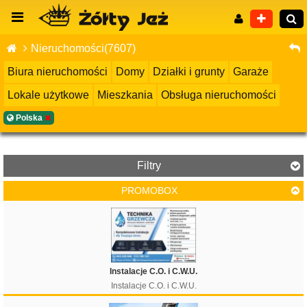
Nieruchomości(7607)
Biura nieruchomości
Domy
Działki i grunty
Garaże
Lokale użytkowe
Mieszkania
Obsługa nieruchomości
Wyszukiwanie zaawansowane
Polska
Filtry
PROMOBOX
Cena
Instalacje C.O. i C.W.U.
Instalacje C.O. i C.W.U.
Filtruj