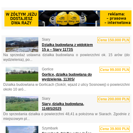
Siary
Cena
150.000 PLN
Działka budowlana z widokiem
15 a – Siary 1173S
Na sprzedaż ustawna działka budowlana o powierzchni ok. 15 arów (do
wydzielenia), po...
Gorlice
Cena
99.000 PLN
Gorlice, działka budowlana do
wydzielenia, 1130S/
Działka budowlana w Gorlicach (Sokół, wjazd z ulicy Sosnowej) o powierzchni
około 10 aró...
Siary
Cena
200.000 PLN
Siary, działka budowlana,
1148S/2025
Do sprzedania działka o powierzchni 48,41 a położona w Siarach. Zgodnie z
miejscowym pl...
Szymbark
Cena
39.900 PLN