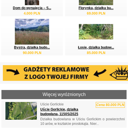
Dom do wynajęcia – S...
Florynka, działka bu...
4.000 PLN
69.000 PLN
Bystra, działka budo...
Łosie, działka budow...
90.000 PLN
85.000 PLN
Więcej wyróżnionych
Uście Gorlickie
Cena
80.000 PLN
Uście Gorlickie, działka
budowlana, 1150S/2025
Działka budowlana w Uściu Gorlickim o powierzchni
10 arów, w kształcie prostokąta. Nier...