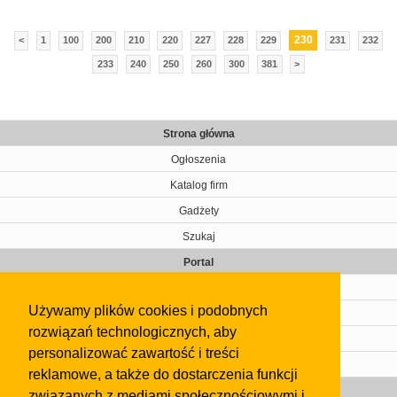
230
<
1
100
200
210
220
227
228
229
231
232
233
240
250
260
300
381
>
Strona główna
Ogłoszenia
Katalog firm
Gadżety
Szukaj
Portal
Cennik
Używamy plików cookies i podobnych
Kontakt
rozwiązań technologicznych, aby
Regulamin
personalizować zawartość i treści
Pomoc
reklamowe, a także do dostarczenia funkcji
Gazeta
związanych z mediami społecznościowymi i