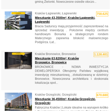
gminą Zielonki. Nowoczesne osiedle otoczo...
Kraków Łagiewniki, Łagiewniki
758.625
Mieszkanie 43,3500m², Kraków Łagiewniki,
Łagiewniki
Bracia Sadurscy mają przyjemność zaprezentować na
sprzedaż inwestycję . Położenie między centrum
handlowym Bonarka a strategicznym rondem
Matecznego zapewnia bliskość malowniczego
Podgórza. Łat...
Kraków Bronowice, Bronowice
1.128.401
Mieszkanie 63,8200m², Kraków
Bronowice, Bronowice
BRONOWICE - NOWA INWESTYCJA
DEWELOPERSKA Oferujemy Państwu wyjątkową
inwestycję mieszkaniową , zlokalizowaną w dzielnicy
Bronowice. Nowoczesna architektura i doskonała
lokalizacja spot...
Kraków Grzegórzki, Grzegórzki
670.680
Mieszkanie 36,4500m², Kraków Grzegórzki,
Grzegórzki
Fabryczna Kraków | Lokale idealne na wynajem krótko