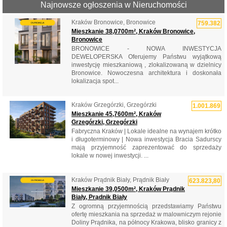
Najnowsze ogłoszenia w Nieruchomości
Kraków Bronowice, Bronowice
759.382
Mieszkanie 38,0700m², Kraków Bronowice,
Bronowice
BRONOWICE - NOWA INWESTYCJA
DEWELOPERSKA Oferujemy Państwu wyjątkową
inwestycję mieszkaniową , zlokalizowaną w dzielnicy
Bronowice. Nowoczesna architektura i doskonała
lokalizacja spot...
Kraków Grzegórzki, Grzegórzki
1.001.869
Mieszkanie 45,7600m², Kraków
Grzegórzki, Grzegórzki
Fabryczna Kraków | Lokale idealne na wynajem krótko
i długoterminowy | Nowa inwestycja Bracia Sadurscy
mają przyjemność zaprezentować do sprzedaży
lokale w nowej inwestycji. ...
Kraków Prądnik Biały, Prądnik Biały
623.823,80
Mieszkanie 39,0500m², Kraków Prądnik
Biały, Prądnik Biały
Z ogromną przyjemnością przedstawiamy Państwu
ofertę mieszkania na sprzedaż w malowniczym rejonie
Doliny Prądnika, na północy Krakowa, blisko granicy z