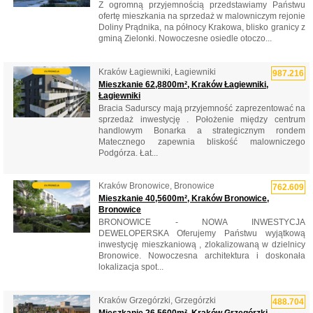
Z ogromną przyjemnością przedstawiamy Państwu
ofertę mieszkania na sprzedaż w malowniczym rejonie
Doliny Prądnika, na północy Krakowa, blisko granicy z
gminą Zielonki. Nowoczesne osiedle otoczo...
Kraków Łagiewniki, Łagiewniki
987.216
Mieszkanie 62,8800m², Kraków Łagiewniki,
Łagiewniki
Bracia Sadurscy mają przyjemność zaprezentować na
sprzedaż inwestycję . Położenie między centrum
handlowym Bonarka a strategicznym rondem
Matecznego zapewnia bliskość malowniczego
Podgórza. Łat...
Kraków Bronowice, Bronowice
762.609
Mieszkanie 40,5600m², Kraków Bronowice,
Bronowice
BRONOWICE - NOWA INWESTYCJA
DEWELOPERSKA Oferujemy Państwu wyjątkową
inwestycję mieszkaniową , zlokalizowaną w dzielnicy
Bronowice. Nowoczesna architektura i doskonała
lokalizacja spot...
Kraków Grzegórzki, Grzegórzki
488.704