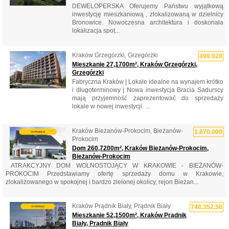
DEWELOPERSKA Oferujemy Państwu wyjątkową
inwestycję mieszkaniową , zlokalizowaną w dzielnicy
Bronowice. Nowoczesna architektura i doskonała
lokalizacja spot...
Kraków Grzegórzki, Grzegórzki
499.928
Mieszkanie 27,1700m², Kraków Grzegórzki,
Grzegórzki
Fabryczna Kraków | Lokale idealne na wynajem krótko
i długoterminowy | Nowa inwestycja Bracia Sadurscy
mają przyjemność zaprezentować do sprzedaży
lokale w nowej inwestycji. ...
Kraków Bieżanów-Prokocim, Bieżanów-
1.870.000
Prokocim
Dom 260,7200m², Kraków Bieżanów-Prokocim,
Bieżanów-Prokocim
​ ATRAKCYJNY DOM WOLNOSTOJĄCY W KRAKOWIE - BIEŻANÓW-
PROKOCIM Przedstawiamy ofertę sprzedaży domu w Krakowie,
zlokalizowanego w spokojnej i bardzo zielonej okolicy, rejon Bieżan...
Kraków Prądnik Biały, Prądnik Biały
748.352,50
Mieszkanie 52,1500m², Kraków Prądnik
Biały, Prądnik Biały