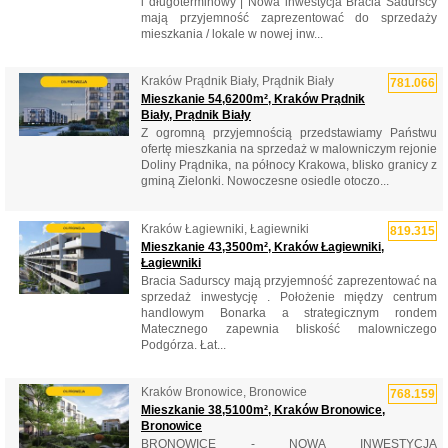
i długoterminowy | Nowa inwestycja Bracia Sadurscy
mają przyjemność zaprezentować do sprzedaży
mieszkania / lokale w nowej inw...
Kraków Prądnik Biały, Prądnik Biały
781.066
Mieszkanie 54,6200m², Kraków Prądnik
Biały, Prądnik Biały
Z ogromną przyjemnością przedstawiamy Państwu
ofertę mieszkania na sprzedaż w malowniczym rejonie
Doliny Prądnika, na północy Krakowa, blisko granicy z
gminą Zielonki. Nowoczesne osiedle otoczo...
Kraków Łagiewniki, Łagiewniki
819.315
Mieszkanie 43,3500m², Kraków Łagiewniki,
Łagiewniki
Bracia Sadurscy mają przyjemność zaprezentować na
sprzedaż inwestycję . Położenie między centrum
handlowym Bonarka a strategicznym rondem
Matecznego zapewnia bliskość malowniczego
Podgórza. Łat...
Kraków Bronowice, Bronowice
768.159
Mieszkanie 38,5100m², Kraków Bronowice,
Bronowice
BRONOWICE - NOWA INWESTYCJA