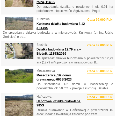
rolna, 1143S
Do sprzedania działka o powierzchni ok. 0,91 ha
położona w miejscowości Sędziszowa. Prąd i...
Kunkowa
Cena
99.000 PLN
Kunkowa działka budowlana 8,12
a 1145S
Do sprzedania działka budowlana w miejscowości Kunkowa (gmina Uście
Gorlickie) o po...
Bieśnik
Cena
89.000 PLN
Działka budowlana 12,79 ara –
Bieśnik, 1185S/2026
Na sprzedaż działka budowlana o powierzchni 12,79
ara (1279 m²), położona w miejscowości B...
Moszczenica
Cena
85.000 PLN
Moszczenica, 1/2 domu
drewnianego 663S/2023
Do sprzedania 1/2 domu w Moszczenicy o
powierzchni ok. 50 m2. 2 pokoje z kuchnią. Działka ...
Hańczowa
Cena
79.000 PLN
Hańczowa, działka budowlana,
985S
Działka budowlana w Hańczowej o powierzchni 10
arów. Idealna lokalizacja zarówno pod zam...