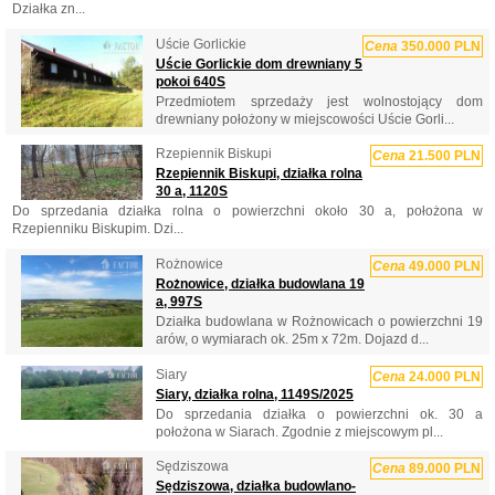
Działka zn...
Uście Gorlickie
Cena
350.000 PLN
Uście Gorlickie dom drewniany 5
pokoi 640S
Przedmiotem sprzedaży jest wolnostojący dom
drewniany położony w miejscowości Uście Gorli...
Rzepiennik Biskupi
Cena
21.500 PLN
Rzepiennik Biskupi, działka rolna
30 a, 1120S
Do sprzedania działka rolna o powierzchni około 30 a, położona w
Rzepienniku Biskupim. Dzi...
Rożnowice
Cena
49.000 PLN
Rożnowice, działka budowlana 19
a, 997S
Działka budowlana w Rożnowicach o powierzchni 19
arów, o wymiarach ok. 25m x 72m. Dojazd d...
Siary
Cena
24.000 PLN
Siary, działka rolna, 1149S/2025
Do sprzedania działka o powierzchni ok. 30 a
położona w Siarach. Zgodnie z miejscowym pl...
Sędziszowa
Cena
89.000 PLN
Sędziszowa, działka budowlano-