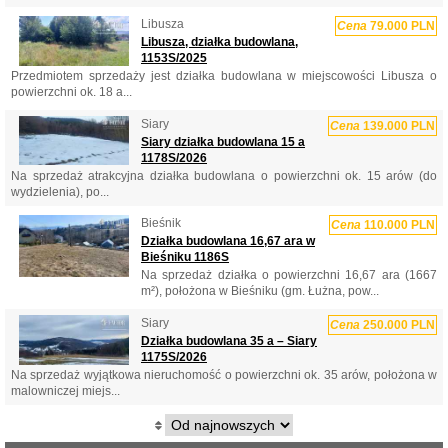
Libusza
Cena
79.000 PLN
Libusza, działka budowlana,
1153S/2025
Przedmiotem sprzedaży jest działka budowlana w miejscowości Libusza o
powierzchni ok. 18 a...
Siary
Cena
139.000 PLN
Siary działka budowlana 15 a
1178S/2026
Na sprzedaż atrakcyjna działka budowlana o powierzchni ok. 15 arów (do
wydzielenia), po...
Bieśnik
Cena
110.000 PLN
Działka budowlana 16,67 ara w
Bieśniku 1186S
Na sprzedaż działka o powierzchni 16,67 ara (1667
m²), położona w Bieśniku (gm. Łużna, pow...
Siary
Cena
250.000 PLN
Działka budowlana 35 a – Siary
1175S/2026
Na sprzedaż wyjątkowa nieruchomość o powierzchni ok. 35 arów, położona w
malowniczej miejs...