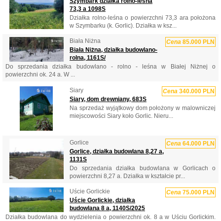
Szymbark działka rolno-leśna
73,3 a 1098S
Działka rolno-leśna o powierzchni 73,3 ara położona
w Szymbarku (k. Gorlic). Działka w ksz...
Biała Niżna
Cena
85.000 PLN
Biała Niżna, działka budowlano-
rolna, 1161S/
Do sprzedania działka budowlano - rolno - leśna w Białej Niżnej o
powierzchni ok. 24 a. W ...
Siary
Cena
340.000 PLN
Siary, dom drewniany, 683S
Na sprzedaż wyjątkowy dom położony w malowniczej
miejscowości Siary koło Gorlic. Nieru...
Gorlice
Cena
64.000 PLN
Gorlice, działka budowlana 8,27 a,
1131S
Do sprzedania działka budowlana w Gorlicach o
powierzchni 8,27 a. Działka w kształcie pr...
Uście Gorlickie
Cena
75.000 PLN
Uście Gorlickie, działka
budowlana 8 a, 1140S/2025
Działka budowlana do wydzielenia o powierzchni ok. 8 a w Uściu Gorlickim.