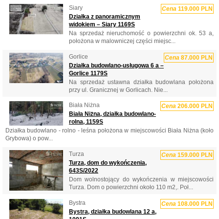
Siary
Cena
119.000 PLN
Działka z panoramicznym
widokiem – Siary 1169S
Na sprzedaż nieruchomość o powierzchni ok. 53 a,
położona w malowniczej części miejsc...
Gorlice
Cena
87.000 PLN
Działka budowlano-usługowa 6 a –
Gorlice 1179S
Na sprzedaż ustawna działka budowlana położona
przy ul. Granicznej w Gorlicach. Nie...
Biała Niżna
Cena
206.000 PLN
Biała Niżna, działka budowlano-
rolna, 1159S
Działka budowlano - rolno - leśna położona w miejscowości Biała Niżna (koło
Grybowa) o pow...
Turza
Cena
159.000 PLN
Turza, dom do wykończenia,
643S/2022
Dom wolnostojący do wykończenia w miejscowości
Turza. Dom o powierzchni około 110 m2,. Poł...
Bystra
Cena
108.000 PLN
Bystra, działka budowlana 12 a,