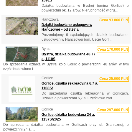
1091S
Działka budowlana w Bystrej (gmina Gorlice) o
powierzchni ok. 12 arów. Nieruchomość w dru...
Hańczowa
Cena
93.860 PLN
Działki budowlano-usługowe w
Hańczowej – od 8,97 a
Prezentujemy 6 sąsiadujących działek budowlano-
usługowych w Hańczowej (gm. Uście Gorli...
Bystra
Cena
170.000 PLN
Bystra, działka budowlana 48,77
a, 1110S
Do sprzedania działka w Bystrej koło Gorlic o powierzchni 48 arów, w tym
częśc budowlana t...
Gorlice
Cena
25.000 PLN
Gorlice, działka rekreacyjna 6,7 a,
1108S/
Do sprzedania działka rekreacyjna w Gorlicach.
Działka o powierzchni 6,7 a. Częściowo zad...
Gorlice
Cena
297.000 PLN
Gorlice, działka budowlana 24 a,
1157S/2025
Do sprzedania działka budowlana w Gorlicach przy ul. Granicznej, o
powierzchni 24 a. ...