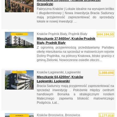
Mieszkanie 26,5600m², Kraków Grzegórzki,
Grzegórzki
Fabryczna Kraków | Lokale idealne na wynajem krótko
i długoterminowy | Nowa inwestycja Bracia Sadurscy
mają przyjemność zaprezentować do sprzedaży
lokale w nowej inwestycji. ...
Kraków Prądnik Biały, Prądnik Biały
604.194,50
Mieszkanie 37,9400m², Kraków Prądnik
Biały, Prądnik Biały
Z ogromną przyjemnością przedstawiamy Państwu
ofertę mieszkania na sprzedaż w malowniczym rejonie
Doliny Prądnika, na północy Krakowa, blisko granicy z
gminą Zielonki. Nowoczesne osiedle otoczo...
Kraków Łagiewniki, Łagiewniki
1.088.698
Mieszkanie 64,4200m², Kraków
Łagiewniki, Łagiewniki
Bracia Sadurscy mają przyjemność zaprezentować na
sprzedaż inwestycję . Położenie między centrum
handlowym Bonarka a strategicznym rondem
Matecznego zapewnia bliskość malowniczego
Podgórza. Łat...
Kraków Bronowice, Bronowice
1.177.018