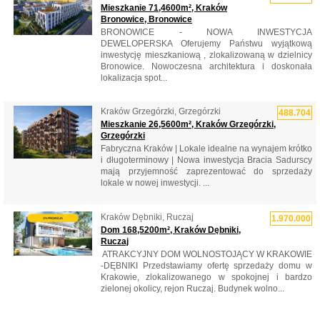
Mieszkanie 71,4600m², Kraków
Bronowice, Bronowice
BRONOWICE - NOWA INWESTYCJA
DEWELOPERSKA Oferujemy Państwu wyjątkową
inwestycję mieszkaniową , zlokalizowaną w dzielnicy
Bronowice. Nowoczesna architektura i doskonała
lokalizacja spot...
Kraków Grzegórzki, Grzegórzki
488.704
Mieszkanie 26,5600m², Kraków Grzegórzki,
Grzegórzki
Fabryczna Kraków | Lokale idealne na wynajem krótko
i długoterminowy | Nowa inwestycja Bracia Sadurscy
mają przyjemność zaprezentować do sprzedaży
lokale w nowej inwestycji. ...
Kraków Dębniki, Ruczaj
1.970.000
Dom 168,5200m², Kraków Dębniki,
Ruczaj
​ ATRAKCYJNY DOM WOLNOSTOJĄCY W KRAKOWIE
-DĘBNIKI Przedstawiamy ofertę sprzedaży domu w
Krakowie, zlokalizowanego w spokojnej i bardzo
zielonej okolicy, rejon Ruczaj. Budynek wolno...