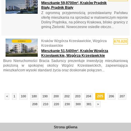
Mieszkanie 59,9700m², Kraków Prądnik
Biały, Prądnik Biały
Z ogromną przyjemnością przedstawiamy Państwu
ofertę mieszkania na sprzedaż w malowniczym rejonie
Doliny Prądnika, na północy Krakowa, blisko granicy z
gminą Zielonki. Nowoczesne osiedle otoczo...
Kraków Wzgórza Krzesławickie, Wzgórza
670.020
Krzesławickie
Mieszkanie 51,5400m², Kraków Wzgórza
Krzesławickie, Wzgórza Krzesławickie
Biuro Nieruchomości Bracia Sadurscy prezentuje inwestycję mieszkaniową
położoną w spokojnej okolicy Wzgórz Krzesławickich, zapewniająca
mieszkańcom wysoki standard życia oraz doskonałe połączen...
205
<
1
100
180
190
200
202
203
204
206
207
208
210
220
230
300
381
>
Strona główna