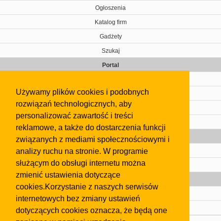
Ogłoszenia
Katalog firm
Gadżety
Szukaj
Portal
Cennik
Używamy plików cookies i podobnych
Kontakt
rozwiązań technologicznych, aby
Regulamin
personalizować zawartość i treści
Pomoc
reklamowe, a także do dostarczenia funkcji
Gazeta
związanych z mediami społecznościowymi i
analizy ruchu na stronie. W programie
Olkusz
służącym do obsługi internetu można
Kontakt
zmienić ustawienia dotyczące
Strefa dla biznesu
cookies.Korzystanie z naszych serwisów
Biura nieruchomości
internetowych bez zmiany ustawień
Dealerzy i autokomisy
dotyczących cookies oznacza, że będą one