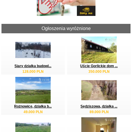
Ogłoszenia wyróżnione
Siary działka budowl...
Uście Gorlickie dom ...
128.000 PLN
350.000 PLN
Rożnowice, działka b...
Sędziszowa, działka ...
49.000 PLN
89.000 PLN