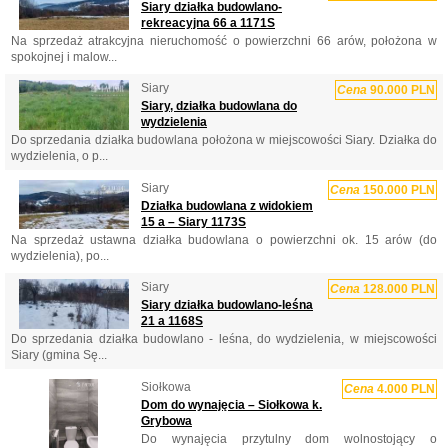
Siary działka budowlano-
rekreacyjna 66 a 1171S
Na sprzedaż atrakcyjna nieruchomość o powierzchni 66 arów, położona w
spokojnej i malow...
Siary
Cena
90.000 PLN
Siary, działka budowlana do
wydzielenia
Do sprzedania działka budowlana położona w miejscowości Siary. Działka do
wydzielenia, o p...
Siary
Cena
150.000 PLN
Działka budowlana z widokiem
15 a – Siary 1173S
Na sprzedaż ustawna działka budowlana o powierzchni ok. 15 arów (do
wydzielenia), po...
Siary
Cena
128.000 PLN
Siary działka budowlano-leśna
21 a 1168S
Do sprzedania działka budowlano - leśna, do wydzielenia, w miejscowości
Siary (gmina Sę...
Siołkowa
Cena
4.000 PLN
Dom do wynajęcia – Siołkowa k.
Grybowa
Do wynajęcia przytulny dom wolnostojący o