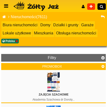
Nieruchomości(7611)
Biura nieruchomości
Domy
Działki i grunty
Garaże
Lokale użytkowe
Mieszkania
Obsługa nieruchomości
Wyszukiwanie zaawansowane
Polska
Filtry
PROMOBOX
Cena
ZAJĘCIA SZACHOWE
Akademia Szachowa dr Doroty...
Filtruj