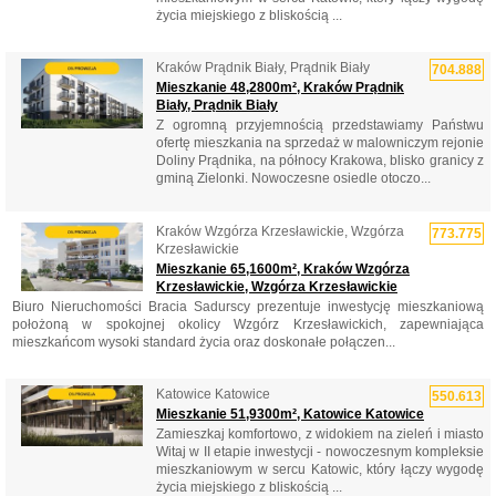
życia miejskiego z bliskością ...
Kraków Prądnik Biały, Prądnik Biały
704.888
Mieszkanie 48,2800m², Kraków Prądnik
Biały, Prądnik Biały
Z ogromną przyjemnością przedstawiamy Państwu
ofertę mieszkania na sprzedaż w malowniczym rejonie
Doliny Prądnika, na północy Krakowa, blisko granicy z
gminą Zielonki. Nowoczesne osiedle otoczo...
Kraków Wzgórza Krzesławickie, Wzgórza
773.775
Krzesławickie
Mieszkanie 65,1600m², Kraków Wzgórza
Krzesławickie, Wzgórza Krzesławickie
Biuro Nieruchomości Bracia Sadurscy prezentuje inwestycję mieszkaniową
położoną w spokojnej okolicy Wzgórz Krzesławickich, zapewniająca
mieszkańcom wysoki standard życia oraz doskonałe połączen...
Katowice Katowice
550.613
Mieszkanie 51,9300m², Katowice Katowice
Zamieszkaj komfortowo, z widokiem na zieleń i miasto
Witaj w II etapie inwestycji - nowoczesnym kompleksie
mieszkaniowym w sercu Katowic, który łączy wygodę
życia miejskiego z bliskością ...