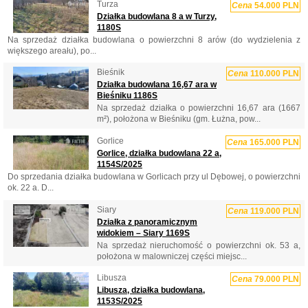
Turza
Cena
54.000 PLN
Działka budowlana 8 a w Turzy,
1180S
Na sprzedaż działka budowlana o powierzchni 8 arów (do wydzielenia z
większego areału), po...
Bieśnik
Cena
110.000 PLN
Działka budowlana 16,67 ara w
Bieśniku 1186S
Na sprzedaż działka o powierzchni 16,67 ara (1667
m²), położona w Bieśniku (gm. Łużna, pow...
Gorlice
Cena
165.000 PLN
Gorlice, działka budowlana 22 a,
1154S/2025
Do sprzedania działka budowlana w Gorlicach przy ul Dębowej, o powierzchni
ok. 22 a. D...
Siary
Cena
119.000 PLN
Działka z panoramicznym
widokiem – Siary 1169S
Na sprzedaż nieruchomość o powierzchni ok. 53 a,
położona w malowniczej części miejsc...
Libusza
Cena
79.000 PLN
Libusza, działka budowlana,
1153S/2025