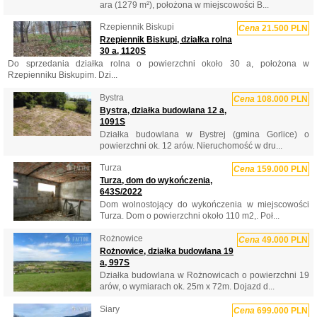
ara (1279 m²), położona w miejscowości B...
Rzepiennik Biskupi
Cena
21.500 PLN
Rzepiennik Biskupi, działka rolna
30 a, 1120S
Do sprzedania działka rolna o powierzchni około 30 a, położona w
Rzepienniku Biskupim. Dzi...
Bystra
Cena
108.000 PLN
Bystra, działka budowlana 12 a,
1091S
Działka budowlana w Bystrej (gmina Gorlice) o
powierzchni ok. 12 arów. Nieruchomość w dru...
Turza
Cena
159.000 PLN
Turza, dom do wykończenia,
643S/2022
Dom wolnostojący do wykończenia w miejscowości
Turza. Dom o powierzchni około 110 m2,. Poł...
Rożnowice
Cena
49.000 PLN
Rożnowice, działka budowlana 19
a, 997S
Działka budowlana w Rożnowicach o powierzchni 19
arów, o wymiarach ok. 25m x 72m. Dojazd d...
Siary
Cena
699.000 PLN