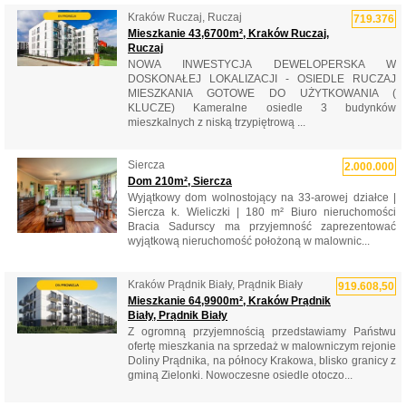
Kraków Ruczaj, Ruczaj
719.376
Mieszkanie 43,6700m², Kraków Ruczaj,
Ruczaj
NOWA INWESTYCJA DEWELOPERSKA W
DOSKONAŁEJ LOKALIZACJI - OSIEDLE RUCZAJ
MIESZKANIA GOTOWE DO UŻYTKOWANIA (
KLUCZE) Kameralne osiedle 3 budynków
mieszkalnych z niską trzypiętrową ...
Siercza
2.000.000
Dom 210m², Siercza
Wyjątkowy dom wolnostojący na 33-arowej działce |
Siercza k. Wieliczki | 180 m² Biuro nieruchomości
Bracia Sadurscy ma przyjemność zaprezentować
wyjątkową nieruchomość położoną w malownic...
Kraków Prądnik Biały, Prądnik Biały
919.608,50
Mieszkanie 64,9900m², Kraków Prądnik
Biały, Prądnik Biały
Z ogromną przyjemnością przedstawiamy Państwu
ofertę mieszkania na sprzedaż w malowniczym rejonie
Doliny Prądnika, na północy Krakowa, blisko granicy z
gminą Zielonki. Nowoczesne osiedle otoczo...