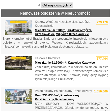
Najnowsze ogłoszenia w Nieruchomości
Kraków Wzgórza Krzesławickie, Wzgórza
729.170
Krzesławickie
Mieszkanie 56,0900m², Kraków Wzgórza
Krzesławickie, Wzgórza Krzesławickie
Biuro Nieruchomości Bracia Sadurscy prezentuje inwestycję mieszkaniową
położoną w spokojnej okolicy Wzgórz Krzesławickich, zapewniająca
mieszkańcom wysoki standard życia oraz doskonałe połączen...
Katowice Katowice
577.404
Mieszkanie 51,5000m², Katowice Katowice
Zamieszkaj komfortowo, z widokiem na zieleń i miasto
Witaj w II etapie inwestycji - nowoczesnym kompleksie
mieszkaniowym w sercu Katowic, który łączy wygodę
życia miejskiego z bliskością ...
Przebieczany Przebieczany, Przebieczany
1.050.000
Dom 236,0300m², Przebieczany
Przebieczany, Przebieczany
STAN SUROWY - DOM WOLNOSTOJĄCY W
PRZEBIECZANACH. Oferujemy do sprzedaży nowy