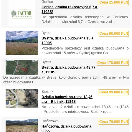
Gorlice
Cena
25.000 PLN
Gorlice, działka rekreacyjna 6,7 a,
1108S/
Do sprzedania działka rekreacyjna w Gorlicach.
Działka o powierzchni 6,7 a. Częściowo zad...
Bystra
Cena
90.000 PLN
Bystra, działka budowlana 15 a,
1090S
Przedmiotem sprzedaży jest działka budowlana o
powierzchni 15 arów w Bystrej (gmina Go...
Bystra
Cena
170.000 PLN
Bystra, działka budowlana 48,77
a, 1110S
Do sprzedania działka w Bystrej koło Gorlic o powierzchni 48 arów, w tym
częśc budowlana t...
Bieśnik
Cena
99.000 PLN
Działka budowlano-rolna 18,46
ara – Bieśnik, 1184S
Na sprzedaż działka o powierzchni 18,46 ara (1846
m²), położona w miejscowości Bieśnik (po...
Hańczowa
Cena
79.000 PLN
Hańczowa, działka budowlana,
985S