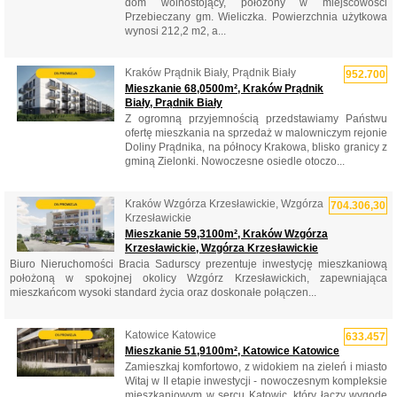
dom wolnostojący, położony w miejscowości
Przebieczany gm. Wieliczka. Powierzchnia użytkowa
wynosi 212,2 m2, a...
Kraków Prądnik Biały, Prądnik Biały
952.700
Mieszkanie 68,0500m², Kraków Prądnik
Biały, Prądnik Biały
Z ogromną przyjemnością przedstawiamy Państwu
ofertę mieszkania na sprzedaż w malowniczym rejonie
Doliny Prądnika, na północy Krakowa, blisko granicy z
gminą Zielonki. Nowoczesne osiedle otoczo...
Kraków Wzgórza Krzesławickie, Wzgórza
704.306,30
Krzesławickie
Mieszkanie 59,3100m², Kraków Wzgórza
Krzesławickie, Wzgórza Krzesławickie
Biuro Nieruchomości Bracia Sadurscy prezentuje inwestycję mieszkaniową
położoną w spokojnej okolicy Wzgórz Krzesławickich, zapewniająca
mieszkańcom wysoki standard życia oraz doskonałe połączen...
Katowice Katowice
633.457
Mieszkanie 51,9100m², Katowice Katowice
Zamieszkaj komfortowo, z widokiem na zieleń i miasto
Witaj w II etapie inwestycji - nowoczesnym kompleksie
mieszkaniowym w sercu Katowic, który łączy wygodę