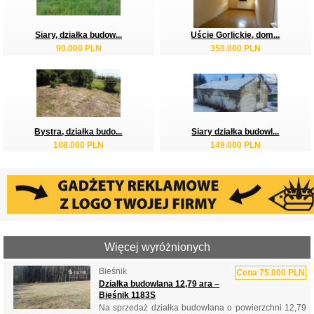
Siary, działka budow...
Uście Gorlickie, dom...
90.000 PLN
350.000 PLN
Bystra, działka budo...
Siary działka budowl...
108.000 PLN
149.000 PLN
Więcej wyróżnionych
Bieśnik
Cena
75.000 PLN
Działka budowlana 12,79 ara –
Bieśnik 1183S
Na sprzedaż działka budowlana o powierzchni 12,79