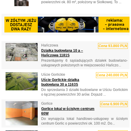
powierzchni ok. 80 m², położony w Siołkowej. To ...
Hańczowa
Cena
93.860 PLN
Działka budowlana 10 a –
Hańczowa 1181S
Prezentujemy 6 sąsiadujących działek budowlano-
usługowych położonych w miejscowości Hańczo...
Uście Gorlickie
Cena
240.000 PLN
Uście Gorlickie działka
budowlana 30 a 1163S
Do sprzedania 3 działki budowlane w Uściu Gorlickim
o łącznej powierzchni 30 arów. Dojazd ...
Gorlice
Cena
6.900 PLN
Gorlice lokal w ścisłym centrum
60W
Do wynajęcia lokal handlowo-usługowy w ścisłym
centrum Gorlic o powierzchni ok. 100 m2. Do...