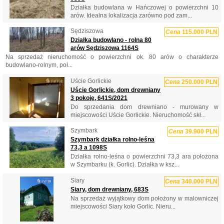
Działka budowlana w Hańczowej o powierzchni 10
arów. Idealna lokalizacja zarówno pod zam...
Sędziszowa
Cena
115.000 PLN
Działka budowlano - rolna 80
arów Sędziszowa 1164S
Na sprzedaż nieruchomość o powierzchni ok. 80 arów o charakterze
budowlano-rolnym, poł...
Uście Gorlickie
Cena
250.000 PLN
Uście Gorlickie, dom drewniany
3 pokoje, 641S/2021
Do sprzedania dom drewniano - murowany w
miejscowości Uście Gorlickie. Nieruchomość skł...
Szymbark
Cena
39.900 PLN
Szymbark działka rolno-leśna
73,3 a 1098S
Działka rolno-leśna o powierzchni 73,3 ara położona
w Szymbarku (k. Gorlic). Działka w ksz...
Siary
Cena
340.000 PLN
Siary, dom drewniany, 683S
Na sprzedaż wyjątkowy dom położony w malowniczej
miejscowości Siary koło Gorlic. Nieru...