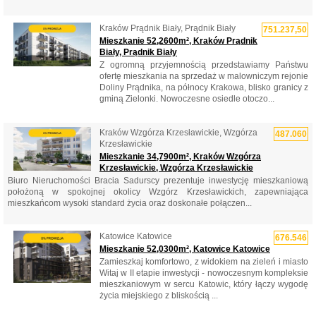
Kraków Prądnik Biały, Prądnik Biały
751.237,50
Mieszkanie 52,2600m², Kraków Prądnik
Biały, Prądnik Biały
Z ogromną przyjemnością przedstawiamy Państwu
ofertę mieszkania na sprzedaż w malowniczym rejonie
Doliny Prądnika, na północy Krakowa, blisko granicy z
gminą Zielonki. Nowoczesne osiedle otoczo...
Kraków Wzgórza Krzesławickie, Wzgórza
487.060
Krzesławickie
Mieszkanie 34,7900m², Kraków Wzgórza
Krzesławickie, Wzgórza Krzesławickie
Biuro Nieruchomości Bracia Sadurscy prezentuje inwestycję mieszkaniową
położoną w spokojnej okolicy Wzgórz Krzesławickich, zapewniająca
mieszkańcom wysoki standard życia oraz doskonałe połączen...
Katowice Katowice
676.546
Mieszkanie 52,0300m², Katowice Katowice
Zamieszkaj komfortowo, z widokiem na zieleń i miasto
Witaj w II etapie inwestycji - nowoczesnym kompleksie
mieszkaniowym w sercu Katowic, który łączy wygodę
życia miejskiego z bliskością ...