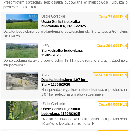
Przedmiotem sprzedaży jest działka budowlana w miejscowości Libusza o
powierzchni ok. 18 a...
Uście Gorlickie
Cena
75.000 PLN
Uście Gorlickie, działka
budowlana 8 a, 1140S/2025
Działka budowlana do wydzielenia o powierzchni ok. 8 a w Uściu Gorlickim.
Działka zn...
Siary
Cena
200.000 PLN
Siary, działka budowlana,
1148S/2025
Do sprzedania działka o powierzchni 48,41 a położona w Siarach. Zgodnie z
miejscowym pl...
Siary
Cena
1.070.000 PLN
Działka budowlana 1,07 ha –
Siary 1170S/2026
Na sprzedaż wyjątkowa nieruchomość o powierzchni
1,07 ha, położona w malowniczej miejs...
Uście Gorlickie
Cena
80.000 PLN
Uście Gorlickie, działka
budowlana, 1150S/2025
Działka budowlana w Uściu Gorlickim o powierzchni
10 arów, w kształcie prostokąta. Nier...