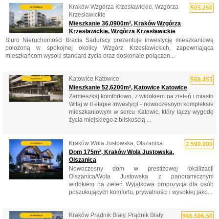
Kraków Wzgórza Krzesławickie, Wzgórza
505.260
Krzesławickie
Mieszkanie 36,0900m², Kraków Wzgórza
Krzesławickie, Wzgórza Krzesławickie
Biuro Nieruchomości Bracia Sadurscy prezentuje inwestycję mieszkaniową
położoną w spokojnej okolicy Wzgórz Krzesławickich, zapewniająca
mieszkańcom wysoki standard życia oraz doskonałe połączen...
Katowice Katowice
568.453
Mieszkanie 52,6200m², Katowice Katowice
Zamieszkaj komfortowo, z widokiem na zieleń i miasto
Witaj w II etapie inwestycji - nowoczesnym kompleksie
mieszkaniowym w sercu Katowic, który łączy wygodę
życia miejskiego z bliskością ...
Kraków Wola Justowska, Olszanica
2.590.000
Dom 175m², Kraków Wola Justowska,
Olszanica
Nowoczesny dom w prestiżowej lokalizacji
Olszanica/Wola Justowska z panoramicznym
widokiem na zieleń Wyjątkowa propozycja dla osób
poszukujących komfortu, prywatności i wysokiej jako...
Kraków Prądnik Biały, Prądnik Biały
986.506,50