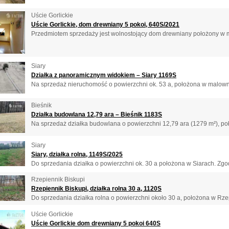
Uście Gorlickie
Uście Gorlickie, dom drewniany 5 pokoi, 640S/2021
Przedmiotem sprzedaży jest wolnostojący dom drewniany położony w mi
Siary
Działka z panoramicznym widokiem – Siary 1169S
Na sprzedaż nieruchomość o powierzchni ok. 53 a, położona w malownic
Bieśnik
Działka budowlana 12,79 ara – Bieśnik 1183S
Na sprzedaż działka budowlana o powierzchni 12,79 ara (1279 m²), po
Siary
Siary, działka rolna, 1149S/2025
Do sprzedania działka o powierzchni ok. 30 a położona w Siarach. Zgod
Rzepiennik Biskupi
Rzepiennik Biskupi, działka rolna 30 a, 1120S
Do sprzedania działka rolna o powierzchni około 30 a, położona w Rzep
Uście Gorlickie
Uście Gorlickie dom drewniany 5 pokoi 640S