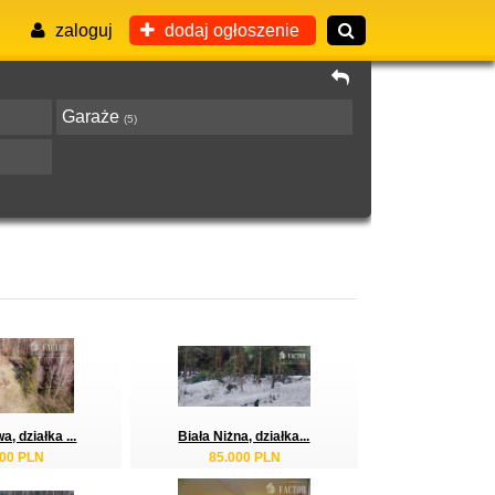
zaloguj
dodaj ogłoszenie
Garaże
(5)
, działka ...
Biała Niżna, działka...
000 PLN
85.000 PLN