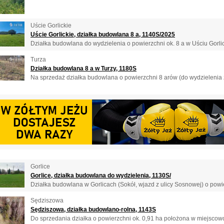
Uście Gorlickie
Uście Gorlickie, działka budowlana 8 a, 1140S/2025
Działka budowlana do wydzielenia o powierzchni ok. 8 a w Uściu Gorlick
Turza
Działka budowlana 8 a w Turzy, 1180S
Na sprzedaż działka budowlana o powierzchni 8 arów (do wydzielenia z
Gorlice
Gorlice, działka budowlana do wydzielenia, 1130S/
Działka budowlana w Gorlicach (Sokół, wjazd z ulicy Sosnowej) o powie
Sędziszowa
Sędziszowa, działka budowlano-rolna, 1143S
Do sprzedania działka o powierzchni ok. 0,91 ha położona w miejscowo