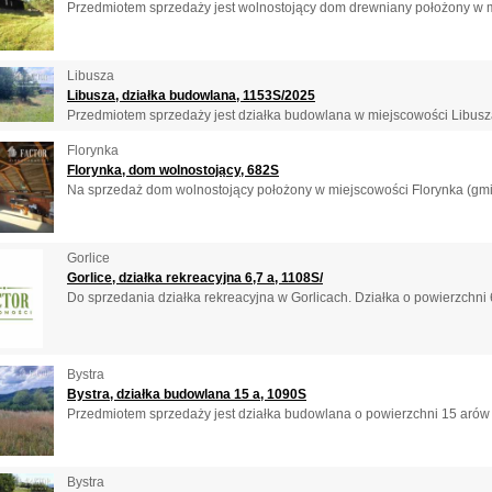
Przedmiotem sprzedaży jest wolnostojący dom drewniany położony w mi
Libusza
Libusza, działka budowlana, 1153S/2025
Przedmiotem sprzedaży jest działka budowlana w miejscowości Libusza 
Florynka
Florynka, dom wolnostojący, 682S
Na sprzedaż dom wolnostojący położony w miejscowości Florynka (gmi
Gorlice
Gorlice, działka rekreacyjna 6,7 a, 1108S/
Do sprzedania działka rekreacyjna w Gorlicach. Działka o powierzchni 
Bystra
Bystra, działka budowlana 15 a, 1090S
Przedmiotem sprzedaży jest działka budowlana o powierzchni 15 arów w
Bystra