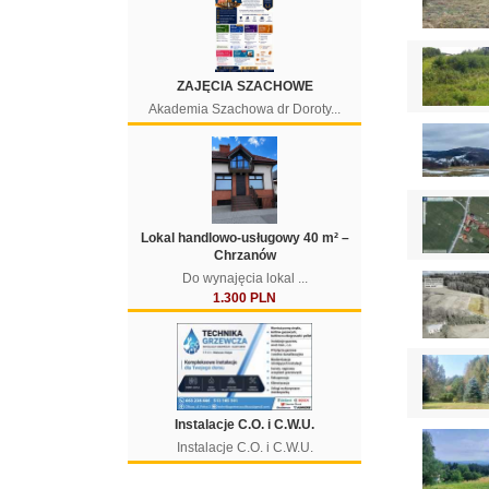
ZAJĘCIA SZACHOWE
Akademia Szachowa dr Doroty...
Lokal handlowo-usługowy 40 m² –
Chrzanów
Do wynajęcia lokal ...
1.300 PLN
Instalacje C.O. i C.W.U.
Instalacje C.O. i C.W.U.