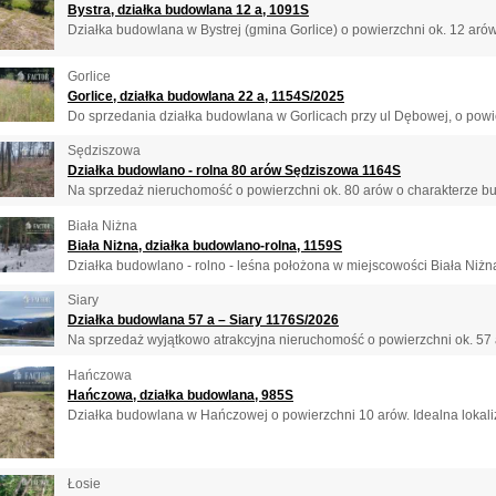
Bystra, działka budowlana 12 a, 1091S
Działka budowlana w Bystrej (gmina Gorlice) o powierzchni ok. 12 arów
Gorlice
Gorlice, działka budowlana 22 a, 1154S/2025
Do sprzedania działka budowlana w Gorlicach przy ul Dębowej, o powier
Sędziszowa
Działka budowlano - rolna 80 arów Sędziszowa 1164S
Na sprzedaż nieruchomość o powierzchni ok. 80 arów o charakterze bu
Biała Niżna
Biała Niżna, działka budowlano-rolna, 1159S
Działka budowlano - rolno - leśna położona w miejscowości Biała Niżna
Siary
Działka budowlana 57 a – Siary 1176S/2026
Na sprzedaż wyjątkowo atrakcyjna nieruchomość o powierzchni ok. 57 a
Hańczowa
Hańczowa, działka budowlana, 985S
Działka budowlana w Hańczowej o powierzchni 10 arów. Idealna lokali
Łosie