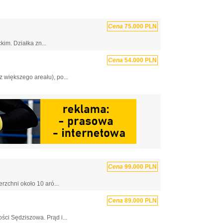
Cena
75.000 PLN
im. Działka zn...
Cena
54.000 PLN
 większego areału), po...
Cena
99.000 PLN
rzchni około 10 aró...
Cena
89.000 PLN
ści Sędziszowa. Prąd i...