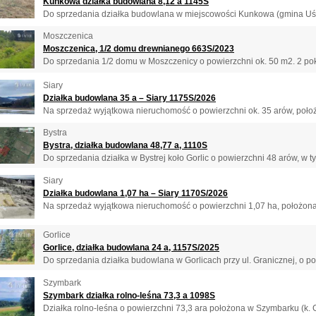
Kunkowa działka budowlana 8,12 a 1145S
Do sprzedania działka budowlana w miejscowości Kunkowa (gmina Uście
Moszczenica
Moszczenica, 1/2 domu drewnianego 663S/2023
Do sprzedania 1/2 domu w Moszczenicy o powierzchni ok. 50 m2. 2 pokoj
Siary
Działka budowlana 35 a – Siary 1175S/2026
Na sprzedaż wyjątkowa nieruchomość o powierzchni ok. 35 arów, położ
Bystra
Bystra, działka budowlana 48,77 a, 1110S
Do sprzedania działka w Bystrej koło Gorlic o powierzchni 48 arów, w t
Siary
Działka budowlana 1,07 ha – Siary 1170S/2026
Na sprzedaż wyjątkowa nieruchomość o powierzchni 1,07 ha, położona 
Gorlice
Gorlice, działka budowlana 24 a, 1157S/2025
Do sprzedania działka budowlana w Gorlicach przy ul. Granicznej, o pow
Szymbark
Szymbark działka rolno-leśna 73,3 a 1098S
Działka rolno-leśna o powierzchni 73,3 ara położona w Szymbarku (k. Go