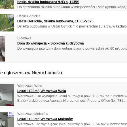
Łosie, działka budowlana 9,93 a, 1135S
Do sprzedania działka budowlana w miejscowości Łosie (gmina Ropa) o
Uście Gorlickie
Uście Gorlickie, działka budowlana, 1150S/2025
Działka budowlana w Uściu Gorlickim o powierzchni 10 arów, w kształcie
Siołkowa
Dom do wynajęcia – Siołkowa k. Grybowa
Do wynajęcia przytulny dom wolnostojący o powierzchni ok. 80 m², położ
e ogłoszenia w Nieruchomości
Warszawa Wola
Lokal 1100m², Warszawa Wola
Warszawa - Do wynajęcia: lokal biurowy o pow.1100 m2 na 5 piętrze w
Białowiejskiejpoleca Agencja Nieruchomości Property Office (tel. 731...
Warszawa Mokotów
Lokal 1103m², Warszawa Mokotów
Warszawa- Do wynajęcia: lokal biurowy o pow. 1154 m2 w nowoczes