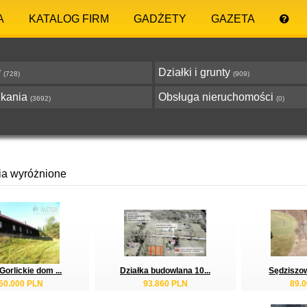
A
KATALOG FIRM
GADŻETY
GAZETA
y
Działki i grunty
(728)
(909)
zkania
Obsługa nieruchomości
(3692)
(0)
ia wyróżnione
Gorlickie dom ...
Działka budowlana 10...
Sędziszowa
50.000 PLN
93.860 PLN
89.