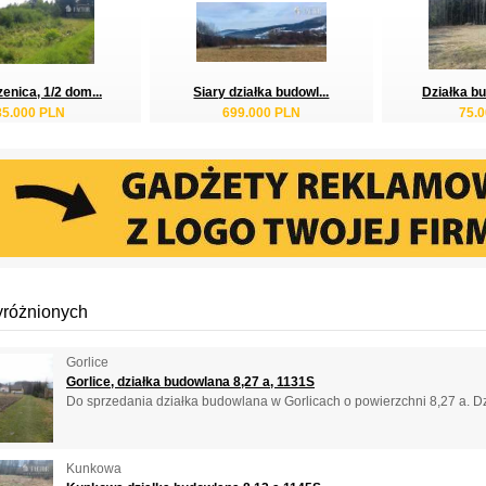
enica, 1/2 dom...
Siary działka budowl...
Działka bu
85.000 PLN
699.000 PLN
75.
yróżnionych
Gorlice
Gorlice, działka budowlana 8,27 a, 1131S
Do sprzedania działka budowlana w Gorlicach o powierzchni 8,27 a. Dzia
Kunkowa