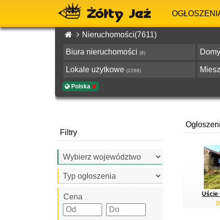
OGŁOSZENI
Nieruchomości(7611)
Biura nieruchomości
Dom
(8)
Lokale użytkowe
Mies
(2268)
Polska
Ogłoszen
Filtry
Uście 
Cena
3