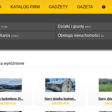
A
KATALOG FIRM
GADŻETY
GAZETA
y
Działki i grunty
(728)
(907)
zkania
Obsługa nieruchomości
(3691)
(0)
ia wyróżnione
a budowlana 35...
Siary działka budowl...
Siary, dzi
50.000 PLN
149.000 PLN
200.