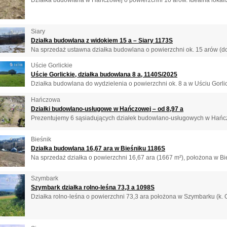
Siary
Działka budowlana z widokiem 15 a – Siary 1173S
Na sprzedaż ustawna działka budowlana o powierzchni ok. 15 arów (do 
Uście Gorlickie
Uście Gorlickie, działka budowlana 8 a, 1140S/2025
Działka budowlana do wydzielenia o powierzchni ok. 8 a w Uściu Gorlick
Hańczowa
Działki budowlano-usługowe w Hańczowej – od 8,97 a
Prezentujemy 6 sąsiadujących działek budowlano-usługowych w Hańczo
Bieśnik
Działka budowlana 16,67 ara w Bieśniku 1186S
Na sprzedaż działka o powierzchni 16,67 ara (1667 m²), położona w Bie
Szymbark
Szymbark działka rolno-leśna 73,3 a 1098S
Działka rolno-leśna o powierzchni 73,3 ara położona w Szymbarku (k. Go