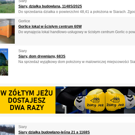
Siary
Siary, działka budowlana, 1148S/2025
Do sprzedania działka o powierzchni 48,41 a położona w Siarach. Zgod
Gorlice
Gorlice lokal w ścisłym centrum 60W
Do wynajęcia lokal handlowo-usługowy w ścisłym centrum Gorlic o powi
Siary
Siary, dom drewniany, 683S
Na sprzedaż wyjątkowy dom położony w malowniczej miejscowości Siary 
Siary
Siary działka budowlano-leśna 21 a 1168S