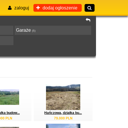
zaloguj
dodaj ogłoszenie
Garaże
(5)
ałka budow...
Hańczowa, działka bu...
000 PLN
79.000 PLN