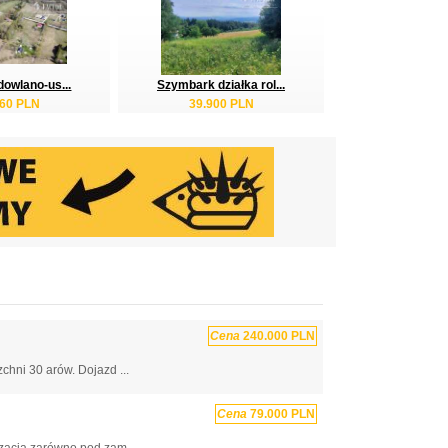
dowlano-us...
Szymbark działka rol...
860 PLN
39.900 PLN
Cena
240.000 PLN
chni 30 arów. Dojazd ...
Cena
79.000 PLN
zacja zarówno pod zam...