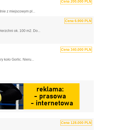
Cena
200.000 PLN
nie z miejscowym pl...
Cena
6.900 PLN
erzchni ok. 100 m2. Do...
Cena
340.000 PLN
koło Gorlic. Nieru...
Cena
128.000 PLN