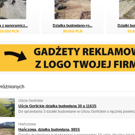
a z panoramicz...
Działka budowlano-ro...
Działki bu
19.000 PLN
90.000 PLN
93.
yróżnionych
Uście Gorlickie
Uście Gorlickie działka budowlana 30 a 1163S
Do sprzedania 3 działki budowlane w Uściu Gorlickim o łącznej powierz
Hańczowa
Hańczowa, działka budowlana, 985S
Działka budowlana w Hańczowej o powierzchni 10 arów. Idealna lokali