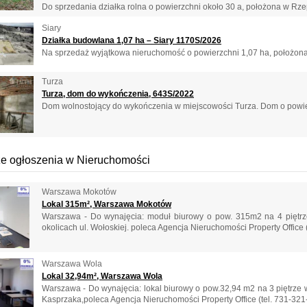
Do sprzedania działka rolna o powierzchni około 30 a, położona w Rzep
Siary
Działka budowlana 1,07 ha – Siary 1170S/2026
Na sprzedaż wyjątkowa nieruchomość o powierzchni 1,07 ha, położona 
Turza
Turza, dom do wykończenia, 643S/2022
Dom wolnostojący do wykończenia w miejscowości Turza. Dom o powierz
e ogłoszenia w Nieruchomości
Warszawa Mokotów
Lokal 315m², Warszawa Mokotów
Warszawa - Do wynajęcia: moduł biurowy o pow. 315m2 na 4 piętr
okolicach ul. Wołoskiej. poleca Agencja Nieruchomości Property Office (t
Warszawa Wola
Lokal 32,94m², Warszawa Wola
Warszawa - Do wynajęcia: lokal biurowy o pow.32,94 m2 na 3 piętrze 
Kasprzaka,poleca Agencja Nieruchomości Property Office (tel. 731-321-