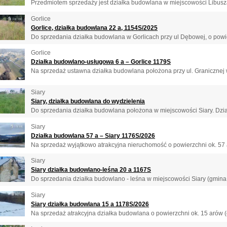
Przedmiotem sprzedaży jest działka budowlana w miejscowości Libusza 
Gorlice
Gorlice, działka budowlana 22 a, 1154S/2025
Do sprzedania działka budowlana w Gorlicach przy ul Dębowej, o powier
Gorlice
Działka budowlano-usługowa 6 a – Gorlice 1179S
Na sprzedaż ustawna działka budowlana położona przy ul. Granicznej w
Siary
Siary, działka budowlana do wydzielenia
Do sprzedania działka budowlana położona w miejscowości Siary. Dział
Siary
Działka budowlana 57 a – Siary 1176S/2026
Na sprzedaż wyjątkowo atrakcyjna nieruchomość o powierzchni ok. 57 a
Siary
Siary działka budowlano-leśna 20 a 1167S
Do sprzedania działka budowlano - leśna w miejscowości Siary (gmina 
Siary
Siary działka budowlana 15 a 1178S/2026
Na sprzedaż atrakcyjna działka budowlana o powierzchni ok. 15 arów (d