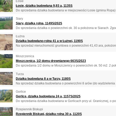
Łosie
Łosie, działka budowlana 9,93 a, 1135S
Do sprzedania działka budowlana w miejscowości Łosie (gmina Ropa) o
Siary
Siary, działka rolna, 1149S/2025
Do sprzedania działka o powierzchni ok. 30 a położona w Siarach. Zgod
Łużna
Działka budowlano-rolna 41 a w Łużnej, 1190S
Na sprzedaż nieruchomość gruntowa o powierzchni 41,43 ara, położona
Moszczenica
Moszczenica, 1/2 domu drewnianego 663S/2023
Do sprzedania 1/2 domu w Moszczenicy o powierzchni ok. 50 m2. 2 pokoj
Turza
Działka budowlana 8 a w Turzy, 1180S
Na sprzedaż działka budowlana o powierzchni 8 arów (do wydzielenia z
Gorlice
Gorlice, działka budowlana 24 a, 1157S/2025
Do sprzedania działka budowlana w Gorlicach przy ul. Granicznej, o pow
Rzepiennik Biskupi
Rzepiennik Biskupi, działka rolna 30 a, 1120S