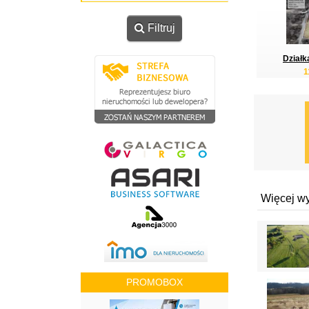
Filtruj
Działk
1
Więcej w
PROMOBOX