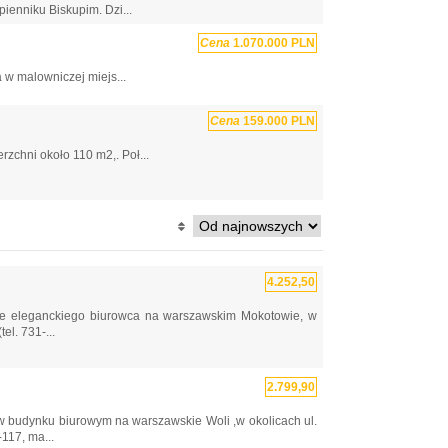
ienniku Biskupim. Dzi...
Cena
1.070.000 PLN
w malowniczej miejs...
Cena
159.000 PLN
chni około 110 m2,. Poł...
4.252,50
ze eleganckiego biurowca na warszawskim Mokotowie, w
el. 731-...
2.799,90
w budynku biurowym na warszawskie Woli ,w okolicach ul.
117, ma...