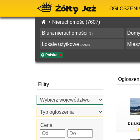
OGŁOSZENI
Nieruchomości(7607)
Biura nieruchomości
Dom
(7)
Lokale użytkowe
Mies
(2268)
Polska
Ogłoszen
Filtry
Działk
Cena
2