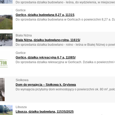
Do sprzedania działka budowlano - leśna, do wydzielenia, w miejscowoś
Gorlice
Gorlice, działka budowlana 8,27 a, 1131S
Do sprzedania działka budowlana w Gorlicach o powierzchni 8,27 a. Dzia
Biała Niżna
Biała Niżna, działka budowlano-rolna, 1161S/
Do sprzedania działka budowlano - rolno - leśna w Białej Niżnej o powie
Gorlice
Gorlice, działka rekreacyjna 6,7 a, 1108S/
Do sprzedania działka rekreacyjna w Gorlicach. Działka o powierzchni 
Siołkowa
Dom do wynajęcia – Siołkowa k. Grybowa
Do wynajęcia przytulny dom wolnostojący o powierzchni ok. 80 m², położ
Libusza
Libusza, działka budowlana, 1153S/2025