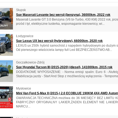
Słupsk
Suv Maserati Levante bez wersji (benzyna), 36000km, 2022 rok
Maserati Lavante GT 3.0 Benzyna (V6 bi-Turbo, 430 KM) 2022 rok, prze
przód i tył, elektryczne lusterka, wspomaganie kierownicy, wi...
Łodygowice
Suv Lexus UX bez wersji (hybrydowy), 66000km, 2020 rok
LEXUS ux 250h hybrid samochód z napędem hybrydowym po dużym serwisi
Od pierwszego właściciela lampy full Led BEZPIECZEŃSTWO AB...
Goczałkowice-Zdrój
Suv Hyundai Tucson III (2015-2020) (diesel), 141000km, 2015 rok
DODATKOWE WYPOSAŻENIE: - Norma emisji spalin: Euro 6 - Alufelgi 1
Stabilizacja jazdy - Start And Stop z możliwością wyłączenia - Tempomat
Mysłowice
Mini Van Ford S-Max II (2015-) 2.0 ECOBLUE 190KM 4X4 AWD Automa
GWARANCJA TECHNICZNA możliwa do 36 MIESIĘCY BEZ LIMITU
FABRYCZNY ORYGINALNY LAKIER,ŻADEN ELEMENT NIE LAKIE
MARCU...