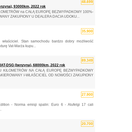
48.699
nzyna), 93000km, 2022 rok
 KILOMETRÓW na CAŁĄ EUROPĘ BEZWYPADKOWY 100%-
ANY ZAKUPIONY U DEALERA DACIA UDOKU...
35.900
 właściciel. Stan samochodu bardzo dobry możliwość
turę Vat-Marża kupu...
89.349
AT-DSG (benzyna), 68000km, 2022 rok
ITU KILOMETRÓW NA CAŁĄ EUROPĘ BEZWYPADKOWY
AKIEROWANY I-WŁAŚCICIEL OD NOWOŚCI ZAKUPIONY
27.900
n - Norma emisji spalin: Euro 6 - Alufelgi 17 cali
.
20.700