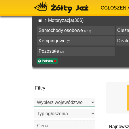
OGŁOSZENI
Motoryzacja(306)
Samochody osobowe
Cięża
(261)
Kempingowe
Deale
(0)
Pozostałe
(3)
Polska
Filtry
Cena
Najnowsz