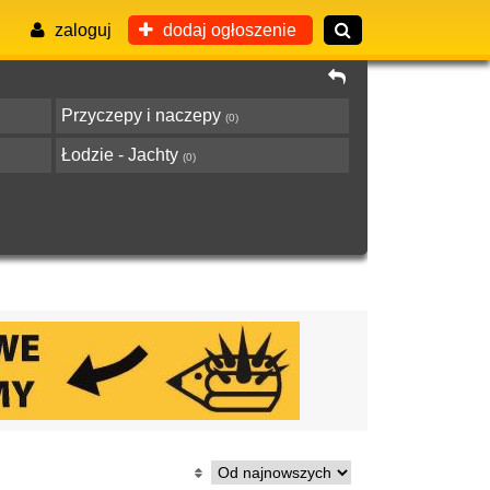
zaloguj
dodaj ogłoszenie
Przyczepy i naczepy
(0)
Łodzie - Jachty
(0)