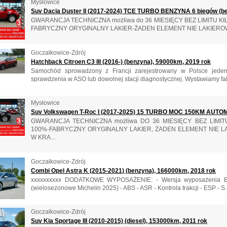
Mysłowice
Suv Dacia Duster II (2017-2024) TCE TURBO BENZYNA 6 biegów (be
GWARANCJA TECHNICZNA możliwa do 36 MIESIĘCY BEZ LIMITU
FABRYCZNY ORYGINALNY LAKIER-ŻADEN ELEMENT NIE LAKIEROW
Goczałkowice-Zdrój
Hatchback Citroen C3 III (2016-) (benzyna), 59000km, 2019 rok
Samochód sprowadzony z Francji zarejestrowany w Polsce jeden
sprawdzenia w ASO lub dowolnej stacji diagnostycznej. Wystawiamy fak
Mysłowice
Suv Volkswagen T-Roc I (2017-2025) 15 TURBO MOC 150KM AUTOM
GWARANCJA TECHNICZNA możliwa DO 36 MIESIĘCY BEZ LIM
100%-FABRYCZNY ORYGINALNY LAKIER, ŻADEN ELEMENT NIE L
W KRA...
Goczałkowice-Zdrój
Combi Opel Astra K (2015-2021) (benzyna), 166000km, 2018 rok
xxxxxxxxxx DODATKOWE WYPOSAŻENIE: - Wersja wyposażenia Editio
(wielosezonowe Michelin 2025) - ABS - ASR - Kontrola trakcji - ESP - S..
Goczałkowice-Zdrój
Suv Kia Sportage III (2010-2015) (diesel), 153000km, 2011 rok