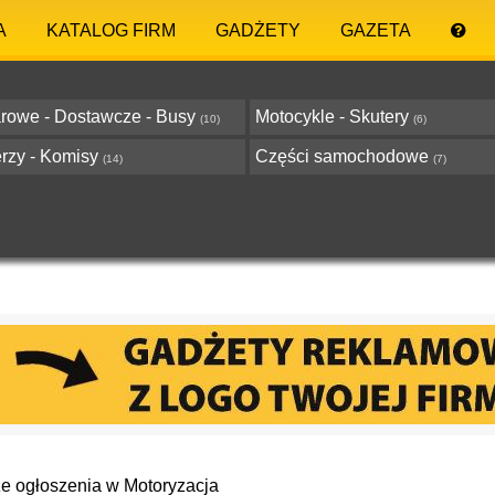
A
KATALOG FIRM
GADŻETY
GAZETA
rowe - Dostawcze - Busy
Motocykle - Skutery
(10)
(6)
rzy - Komisy
Części samochodowe
(14)
(7)
e ogłoszenia w Motoryzacja