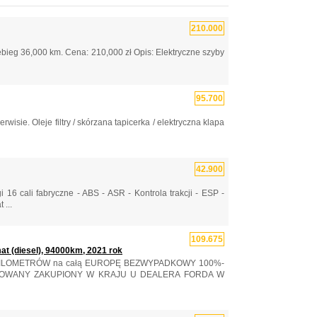
210.000
bieg 36,000 km. Cena: 210,000 zł Opis: Elektryczne szyby
95.700
e. Oleje filtry / skórzana tapicerka / elektryczna klapa
42.900
6 cali fabryczne - ABS - ASR - Kontrola trakcji - ESP -
 ...
109.675
t (diesel), 94000km, 2021 rok
 KILOMETRÓW na całą EUROPĘ BEZWYPADKOWY 100%-
ROWANY ZAKUPIONY W KRAJU U DEALERA FORDA W