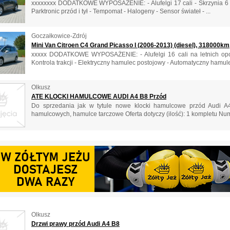
xxxxxxxx DODATKOWE WYPOSAŻENIE: - Alufelgi 17 cali - Skrzynia 6 bieg
Parktronic przód i tył - Tempomat - Halogeny - Sensor świateł - ...
Goczałkowice-Zdrój
Mini Van Citroen C4 Grand Picasso I (2006-2013) (diesel), 318000km
xxxxx DODATKOWE WYPOSAŻENIE: - Alufelgi 16 cali na letnich opona
Kontrola trakcji - Elektryczny hamulec postojowy - Automatyczny hamulec
Olkusz
ATE KLOCKI HAMULCOWE AUDI A4 B8 Przód
Do sprzedania jak w tytule nowe klocki hamulcowe przód Audi A
hamulcowych, hamulce tarczowe Oferta dotyczy (ilość): 1 kompletu Nume
Olkusz
Drzwi prawy przód Audi A4 B8