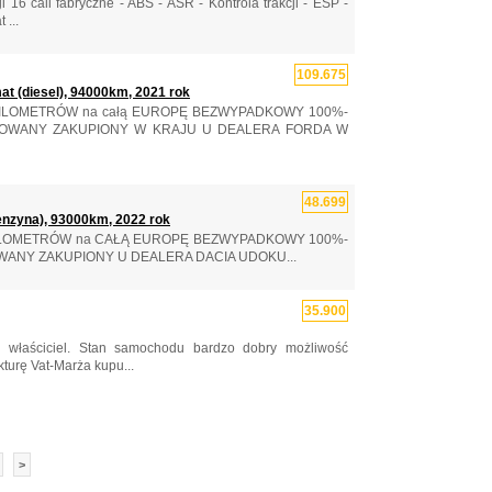
6 cali fabryczne - ABS - ASR - Kontrola trakcji - ESP -
 ...
109.675
t (diesel), 94000km, 2021 rok
 KILOMETRÓW na całą EUROPĘ BEZWYPADKOWY 100%-
ROWANY ZAKUPIONY W KRAJU U DEALERA FORDA W
48.699
nzyna), 93000km, 2022 rok
 KILOMETRÓW na CAŁĄ EUROPĘ BEZWYPADKOWY 100%-
ANY ZAKUPIONY U DEALERA DACIA UDOKU...
35.900
 właściciel. Stan samochodu bardzo dobry możliwość
turę Vat-Marża kupu...
>