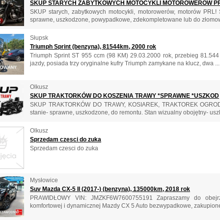
SKUP STARYCH ZABYTKOWYCH MOTOCYKLI MOTOROWERÓW P
SKUP starych, zabytkowych motocykli, motorowerów, motorów PRL
sprawne, uszkodzone, powypadkowe, zdekompletowane lub do złomowa
Słupsk
Triumph Sprint (benzyna), 81544km, 2000 rok
Triumph Sprint ST 955 ccm (98 KM) 29.03.2000 rok, przebieg 81.544 
jazdy, posiada trzy oryginalne kufry Triumph zamykane na klucz, dwa ...
Olkusz
SKUP TRAKTORKÓW DO KOSZENIA TRAWY *SPRAWNE *USZKOD
SKUP TRAKTORKÓW DO TRAWY, KOSIAREK, TRAKTOREK OGROD
stanie- sprawne, uszkodzone, do remontu. Stan wizualny obojętny- uszk
Olkusz
Sprzedam czesci do zuka
Sprzedam czesci do zuka
Mysłowice
Suv Mazda CX-5 II (2017-) (benzyna), 135000km, 2018 rok
PRAWIDŁOWY VIN: JMZKF6W7600755191 Zapraszamy do obejrzeni
komfortowej i dynamicznej Mazdy CX 5 Auto bezwypadkowe, zakupione 