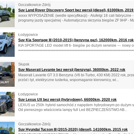
Goczałkowice-Zdrój
Suv Land Rover Discovery Sport bez wersji (diesel), 61000km, 2019
xxxxx WYPOSAŻENIE (wedle specyfikacji) - Alufelgi 18 cali fabryczne 
programy jazdy specjalnej - Automatyczna skrzynia biegów ZF 9HP - Ma
Łodygowice
Suv Kia Sportage III (2010-2015) (benzyna gaz), 162000km, 2016 rok
KIA SPORTAGE LED model lift 6- biegów po dużym serwisie --- nowy ole
════════════════════════════════════════════════ 
Słupsk
Suv Maserati Levante bez wersji (benzyna), 36000km, 2022 rok
Maserati Lavante GT 3.0 Benzyna (V6 bi-Turbo, 430 KM) 2022 rok, prze
przód i tył, elektryczne lusterka, wspomaganie kierownicy, wi...
Łodygowice
Suv Lexus UX bez wersji (hybrydowy), 66000km, 2020 rok
LEXUS ux 250h hybrid samochód z napędem hybrydowym po dużym serwisi
Od pierwszego właściciela lampy full Led BEZPIECZEŃSTWO AB...
Goczałkowice-Zdrój
Suv Hyundai Tucson III (2015-2020) (diesel), 141000km, 2015 rok