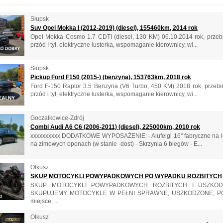
Słupsk
Suv Opel Mokka I (2012-2019) (diesel), 155460km, 2014 rok
Opel Mokka Cosmo 1.7 CDTI (diesel, 130 KM) 06.10.2014 rok, przebi
przód I tył, elektryczne lusterka, wspomaganie kierownicy, wi...
Słupsk
Pickup Ford F150 (2015-) (benzyna), 153763km, 2018 rok
Ford F-150 Raptor 3.5 Benzyna (V6 Turbo, 450 KM) 2018 rok, przebi
przód i tył, elektryczne lusterka, wspomaganie kierownicy, wi...
Goczałkowice-Zdrój
Combi Audi A6 C6 (2006-2011) (diesel), 225000km, 2010 rok
xxxxxxxxxx DODATKOWE WYPOSAŻENIE: - Alufelgi 16" fabryczne na letni
na zimowych oponach (w stanie -dost) - Skrzynia 6 biegów - E...
Olkusz
SKUP MOTOCYKLI POWYPADKOWYCH PO WYPADKU ROZBITYCH
SKUP MOTOCYKLI POWYPADKOWYCH ROZBITYCH I USZKODZO
SKUPUJEMY MOTOCYKLE W PEŁNI SPRAWNE, USZKODZONE, PO
miejsce, ...
Olkusz