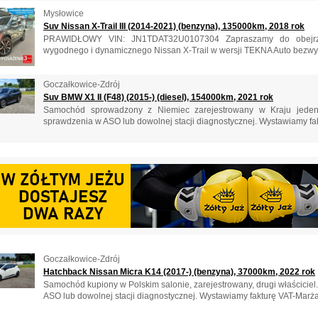
Mysłowice
Suv Nissan X-Trail III (2014-2021) (benzyna), 135000km, 2018 rok
PRAWIDŁOWY VIN: JN1TDAT32U0107304 Zapraszamy do obejrzeni
wygodnego i dynamicznego Nissan X-Trail w wersji TEKNA Auto bezwyp
Goczałkowice-Zdrój
Suv BMW X1 II (F48) (2015-) (diesel), 154000km, 2021 rok
Samochód sprowadzony z Niemiec zarejestrowany w Kraju jeden
sprawdzenia w ASO lub dowolnej stacji diagnostycznej. Wystawiamy fak
Goczałkowice-Zdrój
Hatchback Nissan Micra K14 (2017-) (benzyna), 37000km, 2022 rok
Samochód kupiony w Polskim salonie, zarejestrowany, drugi właścicie
ASO lub dowolnej stacji diagnostycznej. Wystawiamy fakturę VAT-Marża,