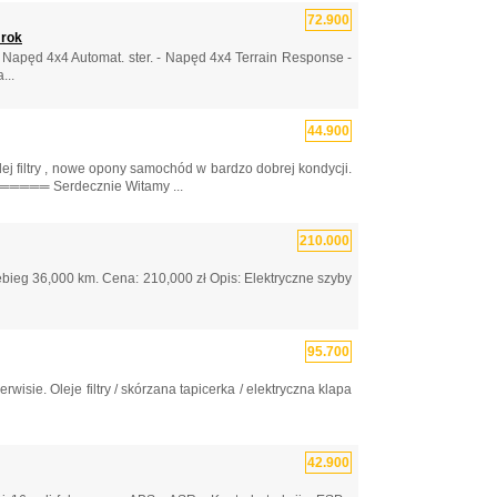
72.900
 rok
- Napęd 4x4 Automat. ster. - Napęd 4x4 Terrain Response -
...
44.900
j filtry , nowe opony samochód w bardzo dobrej kondycji.
Serdecznie Witamy ...
210.000
bieg 36,000 km. Cena: 210,000 zł Opis: Elektryczne szyby
95.700
e. Oleje filtry / skórzana tapicerka / elektryczna klapa
42.900