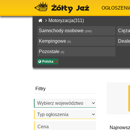
OGŁOSZENI
Motoryzacja(311)
Samochody osobowe
Cięża
(266)
Kempingowe
Deale
(0)
Pozostałe
(3)
Polska
Filtry
Cena
Najnowsz