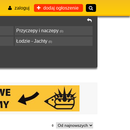
zaloguj
dodaj ogłoszenie
Przyczepy i naczepy
(0)
Łodzie - Jachty
(0)