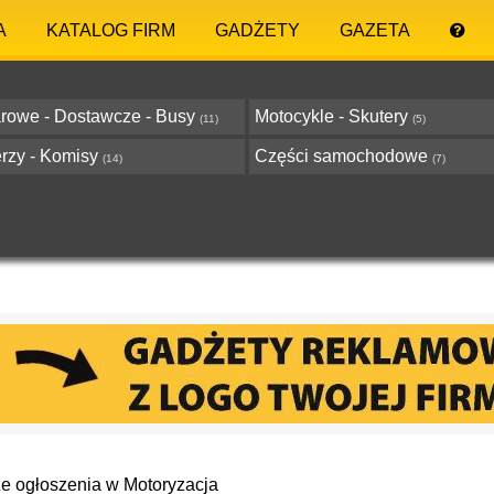
A
KATALOG FIRM
GADŻETY
GAZETA
rowe - Dostawcze - Busy
Motocykle - Skutery
(11)
(5)
rzy - Komisy
Części samochodowe
(14)
(7)
e ogłoszenia w Motoryzacja