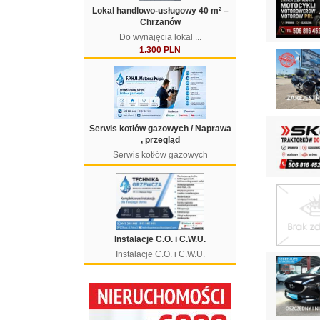
Lokal handlowo-usługowy 40 m² –
Chrzanów
Do wynajęcia lokal ...
1.300 PLN
Serwis kotłów gazowych / Naprawa
, przegląd
Serwis kotłów gazowych
Instalacje C.O. i C.W.U.
Instalacje C.O. i C.W.U.