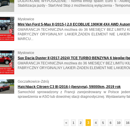
DODATKOWE WYPOSAŻENIE: - Norma emisji spalin: Euro 6 - Alufelgi 1
Stabilizacja jazdy - Start And Stop z możliwością wyłączenia - Tempomat
Mysłowice
Mini Van Ford S-Max II (2015-) 2.0 ECOBLUE 190KM 4X4 AWD Automa
GWARANCJA TECHNICZNA możliwa do 36 MIESIĘCY BEZ LIMITU
FABRYCZNY ORYGINALNY LAKIER,ŻADEN ELEMENT NIE LAKIE
MARCU...
Mysłowice
Suv Dacia Duster II (2017-2024) TCE TURBO BENZYNA 6 biegów (be
GWARANCJA TECHNICZNA możliwa do 36 MIESIĘCY BEZ LIMITU
FABRYCZNY ORYGINALNY LAKIER-ŻADEN ELEMENT NIE LAKIEROW
Goczałkowice-Zdrój
Hatchback Citroen C3 III (2016-) (benzyna), 59000km, 2019 rok
Samochód sprowadzony z Francji zarejestrowany w Polsce jeden
sprawdzenia w ASO lub dowolnej stacji diagnostycznej. Wystawiamy fak
3
<
1
2
4
5
6
10
16