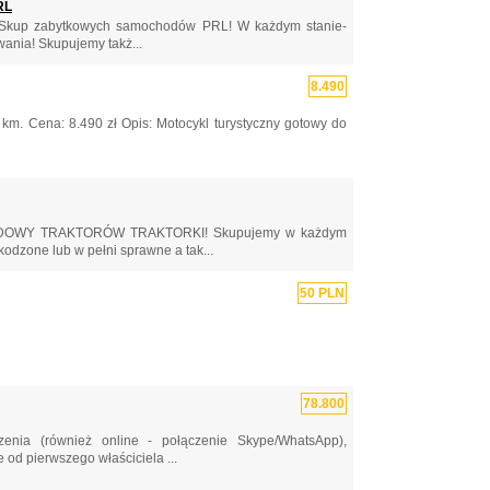
RL
! Skup zabytkowych samochodów PRL! W każdym stanie-
nia! Skupujemy takż...
8.490
km. Cena: 8.490 zł Opis: Motocykl turystyczny gotowy do
OWY TRAKTORÓW TRAKTORKI! Skupujemy w każdym
odzone lub w pełni sprawne a tak...
50 PLN
78.800
a (również online - połączenie Skype/WhatsApp),
od pierwszego właściciela ...