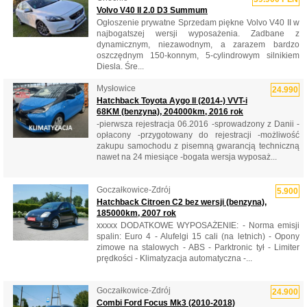
Volvo V40 II 2.0 D3 Summum
Ogłoszenie prywatne Sprzedam piękne Volvo V40 II w
najbogatszej wersji wyposażenia. Zadbane z
dynamicznym, niezawodnym, a zarazem bardzo
oszczędnym 150-konnym, 5-cylindrowym silnikiem
Diesla. Śre...
Mysłowice
24.990
Hatchback Toyota Aygo II (2014-) VVT-i
68KM (benzyna), 204000km, 2016 rok
-pierwsza rejestracja 06.2016 -sprowadzony z Danii -
opłacony -przygotowany do rejestracji -możliwość
zakupu samochodu z pisemną gwarancją techniczną
nawet na 24 miesiące -bogata wersja wyposaż...
Goczałkowice-Zdrój
5.900
Hatchback Citroen C2 bez wersji (benzyna),
185000km, 2007 rok
xxxxx DODATKOWE WYPOSAŻENIE: - Norma emisji
spalin: Euro 4 - Alufelgi 15 cali (na letnich) - Opony
zimowe na stalowych - ABS - Parktronic tył - Limiter
prędkości - Klimatyzacja automatyczna -...
Goczałkowice-Zdrój
24.900
Combi Ford Focus Mk3 (2010-2018)