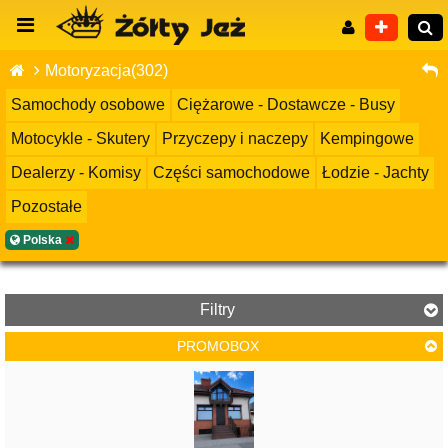
Motoryzacja(302)
Samochody osobowe
Ciężarowe - Dostawcze - Busy
Motocykle - Skutery
Przyczepy i naczepy
Kempingowe
Wyszukiwanie zaawansowane
Dealerzy - Komisy
Części samochodowe
Łodzie - Jachty
Pozostałe
Polska
Filtry
PROMOBOX
Cena