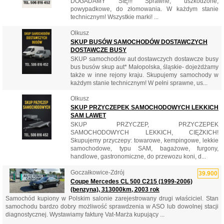
DOGADAMY SIĘ!!! Sprawne, uszkodzone,
powypadkowe, do złomowania. W każdym stanie
technicznym! Wszystkie marki! ...
Olkusz
SKUP BUSÓW SAMOCHODÓW DOSTAWCZYCH
DOSTAWCZE BUSY
SKUP samochodów aut dostawczych dostawcze busy
bus busów skup aut* Małopolska, śląskie- dojeżdżamy
także w inne rejony kraju. Skupujemy samochody w
każdym stanie technicznym! W pełni sprawne, us...
Olkusz
SKUP PRZYCZEPEK SAMOCHODOWYCH LEKKICH
SAM LAWET
SKUP PRZYCZEP, PRZYCZEPEK
SAMOCHODOWYCH LEKKICH, CIĘŻKICH!
Skupujemy przyczepy: towarowe, kempingowe, lekkie
samochodowe, typu SAM, bagażowe, furgony,
handlowe, gastronomiczne, do przewozu koni, d...
Goczałkowice-Zdrój
39.900
Coupe Mercedes CL 500 C215 (1999-2006)
(benzyna), 313000km, 2003 rok
Samochód kupiony w Polskim salonie zarejestrowany drugi właściciel. Stan
samochodu bardzo dobry możliwość sprawdzenia w ASO lub dowolnej stacji
diagnostycznej. Wystawiamy fakturę Vat-Marża kupujący ...