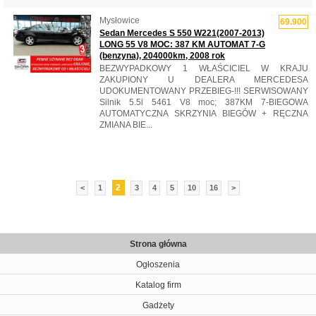
Mysłowice
69.900
Sedan Mercedes S 550 W221(2007-2013)
LONG 55 V8 MOC: 387 KM AUTOMAT 7-G
(benzyna), 204000km, 2008 rok
BEZWYPADKOWY 1 WŁAŚCICIEL W KRAJU
ZAKUPIONY U DEALERA MERCEDESA
UDOKUMENTOWANY PRZEBIEG-!!! SERWISOWANY
Silnik 5.5i 5461 V8 moc; 387KM 7-BIEGOWA
AUTOMATYCZNA SKRZYNIA BIEGÓW + RĘCZNA
ZMIANA BIE...
2
<
1
3
4
5
10
16
>
Strona główna
Ogłoszenia
Katalog firm
Gadżety