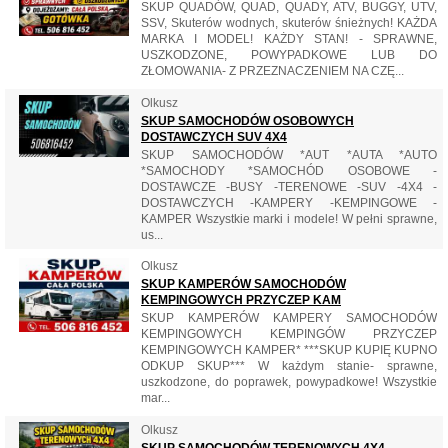
SKUP QUADÓW, QUAD, QUADY, ATV, BUGGY, UTV,
SSV, Skuterów wodnych, skuterów śnieżnych! KAŻDA
MARKA I MODEL! KAŻDY STAN! - SPRAWNE,
USZKODZONE, POWYPADKOWE LUB DO
ZŁOMOWANIA- Z PRZEZNACZENIEM NA CZĘ...
Olkusz
SKUP SAMOCHODÓW OSOBOWYCH
DOSTAWCZYCH SUV 4X4
SKUP SAMOCHODÓW *AUT *AUTA *AUTO
*SAMOCHODY *SAMOCHÓD OSOBOWE -
DOSTAWCZE -BUSY -TERENOWE -SUV -4X4 -
DOSTAWCZYCH -KAMPERY -KEMPINGOWE -
KAMPER Wszystkie marki i modele! W pełni sprawne,
us...
Olkusz
SKUP KAMPERÓW SAMOCHODÓW
KEMPINGOWYCH PRZYCZEP KAM
SKUP KAMPERÓW KAMPERY SAMOCHODÓW
KEMPINGOWYCH KEMPINGÓW PRZYCZEP
KEMPINGOWYCH KAMPER* ***SKUP KUPIĘ KUPNO
ODKUP SKUP*** W każdym stanie- sprawne,
uszkodzone, do poprawek, powypadkowe! Wszystkie
mar...
Olkusz
SKUP SAMOCHODÓW TERENOWYCH 4X4