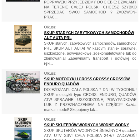
POPRAWEK! PRZYJEDZIEMY DO CIEBIE: DZIAŁAMY
NA TERENIE CAŁEJ POLSKI! CHCESZ SZYBKO
SPRZEDAĆ SWÓJ SAMOCHÓD ? ZADZWOŃ-
PRAC...
Olkusz
SKUP STARYCH ZABYTKOWYCH SAMOCHODÓW
AUT AUTA PRL
SKUP starych, zabytkowych samochodów, samochody
PRL SKUP AUT AUTA! W każdym stanie- sprawne,
uszkodzone, powypadkowe, zdekompletowane lub do
złomowania! Zapewniamy transport i gotówkę od
ręki...
Olkusz
SKUP MOTOCYKLI CROSS CROSSY CROSSÓW
ENDURO QUADÓW
DOJEŻDŻAMY: CAŁA POLSKA 7 DNI W TYGODNIU!
SKUP motocykli typu CROSS, ENDURO, QUADÓW,
ATV! SPRAWNE, USZKODZONE, POWYPADKOWE
LUB Z PRZEZNACZENIEM NA CZĘŚCI!!! Każda
marka i model! Skupujemy tak...
Olkusz
SKUP SKUTERÓW WODNYCH WODNE WODNY
SKUP SKUTERÓW WODNYCH ŚNIEŻNYCH quadów,
ATV, UTV SSV! CAŁA POLSKA 24H/7 ZADZWOŃ!