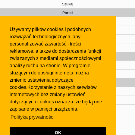
Szukaj
Portal
Cennik
Używamy plików cookies i podobnych
Kontakt
rozwiązań technologicznych, aby
Regulamin
personalizować zawartość i treści
Pomoc
reklamowe, a także do dostarczenia funkcji
Gazeta
związanych z mediami społecznościowymi i
analizy ruchu na stronie. W programie
Olkusz
służącym do obsługi internetu można
Kontakt
zmienić ustawienia dotyczące
Strefa dla biznesu
cookies.Korzystanie z naszych serwisów
Biura nieruchomości
internetowych bez zmiany ustawień
Dealerzy i autokomisy
dotyczących cookies oznacza, że będą one
zapisane w pamięci urządzenia.
Skontaktuj się z nami
Polityka prywatności
Korzystanie z tej strony oznacza akceptację postanowień
regulaminu
i
Polityki Prywatności
.
Klauzula FB
OK