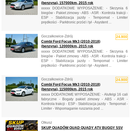
(benzyna), 157000km, 2015 rok
xxxxx DODATKOWE WYPOSAŻENIE: - Skrzynia 6
biegów - Pakiet zimowy - ABS - ASR - Kontrola trakcji -
ESP - Stabilizacja jazdy - Tempomat - Limiter
prędkości - Parktronic przód i tył - Asystent ...
Goczałkowice-Zdrój
24.900
Combi Ford Focus Mk3 (2010-2018)
(benzyna), 120000km, 2015 rok
xxxxx DODATKOWE WYPOSAŻENIE: - Skrzynia 6
biegów - Pakiet zimowy - ABS - ASR - Kontrola trakcji -
ESP - Stabilizacja jazdy - Tempomat - Limiter
prędkości - Parktronic przód i tył - Asystent ...
Goczałkowice-Zdrój
24.900
Combi Ford Focus Mk3 (2010-2018)
(benzyna), 115000km, 2015 rok
xxxxx DODATKOWE WYPOSAŻENIE: - Alufelgi 16 cali
fabryczne - Bogaty pakiet zimowy - ABS - ASR -
Kontrola trakcji - ESP - Stabilizacja jazdy - Tempomat -
Limiter - Wspomaganie ruszania pod ...
Olkusz
SKUP QUADÓW QUAD QUADY ATV BUGGY SSV