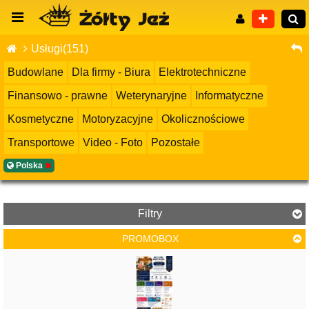
Usługi(151)
Budowlane
Dla firmy - Biura
Elektrotechniczne
Finansowo - prawne
Weterynaryjne
Informatyczne
Wyszukiwanie zaawansowane
Kosmetyczne
Motoryzacyjne
Okolicznościowe
Transportowe
Video - Foto
Pozostałe
Polska
Filtry
PROMOBOX
Cena