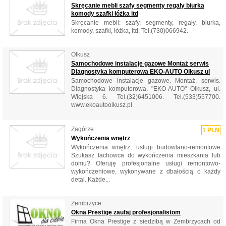
Skręcanie mebli szafy segmenty regały biurka
komody szafki łóżka itd
Skręcanie mebli: szafy, segmenty, regały, biurka,
komody, szafki, łóżka, itd. Tel.(730)066942.
Olkusz
Samochodowe instalacje gazowe Montaż serwis
Diagnostyka komputerowa EKO-AUTO Olkusz ul
Samochodowe instalacje gazowe. Montaż, serwis.
Diagnostyka komputerowa. "EKO-AUTO" Olkusz, ul.
Wiejska 6. Tel.(32)6451006. Tel.(533)557700.
www.ekoautoolkusz.pl
Zagórze
1 PLN
Wykończenia wnętrz
Wykończenia wnętrz, usługi budowlano-remontowe
Szukasz fachowca do wykończenia mieszkania lub
domu? Oferuję profesjonalne usługi remontowo-
wykończeniowe, wykonywane z dbałością o każdy
detal. Każde...
Zembrzyce
Okna Prestige zaufaj profesjonalistom
Firma Okna Prestige z siedzibą w Zembrzycach od