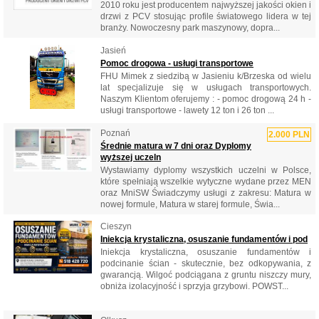
2010 roku jest producentem najwyższej jakości okien i
drzwi z PCV stosując profile światowego lidera w tej
branży. Nowoczesny park maszynowy, dopra...
Jasień
Pomoc drogowa - usługi transportowe
FHU Mimek z siedzibą w Jasieniu k/Brzeska od wielu
lat specjalizuje się w usługach transportowych.
Naszym Klientom oferujemy : - pomoc drogową 24 h -
usługi transportowe - lawety 12 ton i 26 ton ...
Poznań
2.000 PLN
Średnie matura w 7 dni oraz Dyplomy
wyższej uczeln
Wystawiamy dyplomy wszystkich uczelni w Polsce,
które spełniają wszelkie wytyczne wydane przez MEN
oraz MniSW Świadczymy usługi z zakresu: Matura w
nowej formule, Matura w starej formule, Świa...
Cieszyn
Iniekcja krystaliczna, osuszanie fundamentów i pod
Iniekcja krystaliczna, osuszanie fundamentów i
podcinanie ścian - skutecznie, bez odkopywania, z
gwarancją. Wilgoć podciągana z gruntu niszczy mury,
obniża izolacyjność i sprzyja grzybowi. POWST...