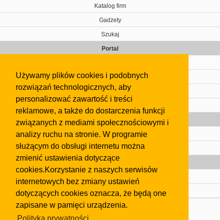
Katalog firm
Gadżety
Szukaj
Portal
Cennik
Używamy plików cookies i podobnych
Kontakt
rozwiązań technologicznych, aby
Regulamin
personalizować zawartość i treści
Pomoc
reklamowe, a także do dostarczenia funkcji
Gazeta
związanych z mediami społecznościowymi i
analizy ruchu na stronie. W programie
Olkusz
służącym do obsługi internetu można
Kontakt
zmienić ustawienia dotyczące
Strefa dla biznesu
cookies.Korzystanie z naszych serwisów
Biura nieruchomości
internetowych bez zmiany ustawień
Dealerzy i autokomisy
dotyczących cookies oznacza, że będą one
zapisane w pamięci urządzenia.
Skontaktuj się z nami
Polityka prywatności