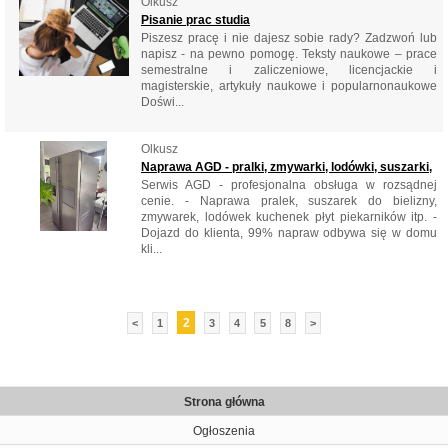
Olkusz
Pisanie prac studia
Piszesz pracę i nie dajesz sobie rady? Zadzwoń lub
napisz - na pewno pomogę. Teksty naukowe – prace
semestralne i zaliczeniowe, licencjackie i
magisterskie, artykuły naukowe i popularnonaukowe
Doświ...
Olkusz
Naprawa AGD - pralki, zmywarki, lodówki, suszarki,
Serwis AGD - profesjonalna obsługa w rozsądnej
cenie. - Naprawa pralek, suszarek do bielizny,
zmywarek, lodówek kuchenek płyt piekarników itp. -
Dojazd do klienta, 99% napraw odbywa się w domu
kli...
2
<
1
3
4
5
8
>
Strona główna
Ogłoszenia