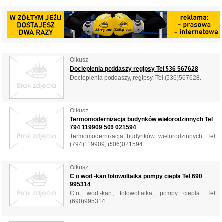
Olkusz
Docieplenia poddaszy regipsy Tel 536 567628
Docieplenia poddaszy, regipsy. Tel.(536)567628.
Olkusz
Termomodernizacja budynków wielorodzinnych Tel
794 119909 506 021594
Termomodernizacja budynków wielorodzinnych. Tel.
(794)119909, (506)021594.
Olkusz
C o wod -kan fotowoltaika pompy ciepła Tel 690
995314
C.o, wod.-kan., fotowoltaika, pompy ciepła. Tel.
(690)995314.