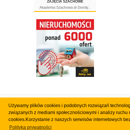
ZAJĘCIA SZACHOWE
Akademia Szachowa dr Doroty...
Strona główna
Portal
Używamy plików cookies i podobnych rozwiązań technologic
Ogłoszenia
Cennik
związanych z mediami społecznościowymi i analizy ruchu n
Katalog firm
Kontakt
cookies.Korzystanie z naszych serwisów internetowych be
Gadżety
Regulamin
Szukaj
Pomoc
Polityka prywatności