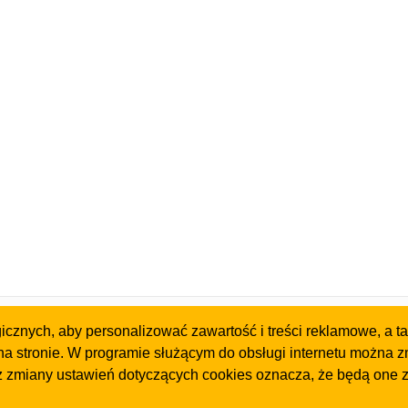
Gazeta
Strefa dla biznesu
znych, aby personalizować zawartość i treści reklamowe, a tak
Olkusz
Biura nieruchomości
a stronie. W programie służącym do obsługi internetu można z
Kontakt
Dealerzy i autokomis
z zmiany ustawień dotyczących cookies oznacza, że będą one 