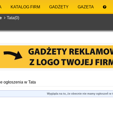
A
KATALOG FIRM
GADŻETY
GAZETA
we
Tata(0)
e ogłoszenia w Tata
Wygląda na to, że obecnie nie mamy ogłoszeń w te