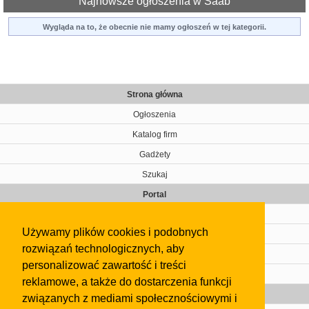
Najnowsze ogłoszenia w Saab
Wygląda na to, że obecnie nie mamy ogłoszeń w tej kategorii.
Strona główna
Ogłoszenia
Katalog firm
Gadżety
Szukaj
Portal
Cennik
Używamy plików cookies i podobnych
Kontakt
rozwiązań technologicznych, aby
Regulamin
personalizować zawartość i treści
Pomoc
reklamowe, a także do dostarczenia funkcji
Gazeta
związanych z mediami społecznościowymi i