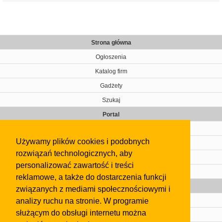
Strona główna
Ogłoszenia
Katalog firm
Gadżety
Szukaj
Portal
Cennik
Używamy plików cookies i podobnych
Kontakt
rozwiązań technologicznych, aby
Regulamin
personalizować zawartość i treści
Pomoc
reklamowe, a także do dostarczenia funkcji
Gazeta
związanych z mediami społecznościowymi i
analizy ruchu na stronie. W programie
Olkusz
służącym do obsługi internetu można
Kontakt