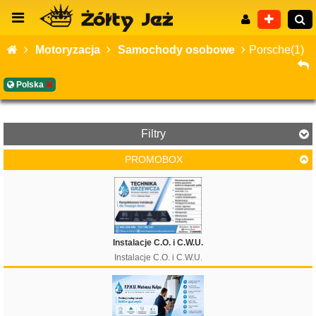
Motoryzacja
Samochody osobowe
Porsche(1)
Polska
Wyszukiwanie zaawansowane
Filtry
PROMOBOX
Cena
Instalacje C.O. i C.W.U.
Instalacje C.O. i C.W.U.