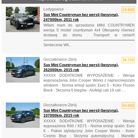
Łodygowice
19.900
Suv Mini Countryman bez wersji (benzyna),
247000km, 2011 rok
Witam mam do sprzedania MINI COUNTRYMEN
wersja S model countryman 4x4 Oferujemy również
dostawę do domu . Transport w cenie!!!
══════════════════════════════════
Serdecznie Wit...
Goczałkowice-Zdrój
38.700
Suv Mini Countryman bez wersji (benzyna),
262000km, 2015 rok
XXXXX DODATKOWE WYPOSAŻENIE: - Wersja
wyposoażenia John Cooper Works z najmocniejszym
silnikiem - Norma emisji spalin: Euro 5 - Kolor Frozen
Black - Skrzynia 6 biegów - Alufelgi cali 19 cali -...
Goczałkowice-Zdrój
50.900
Suv Mini Countryman bez wersji (benzyna),
107000km, 2015 rok
XXXXX DODATKOWE WYPOSAŻENIE: - Wersja
wyposażenia R60 / XD71 - Norma emisji spalin: Euro
6 - Pakiet stylistyczny John Cooper Works - Kolor
Cosmic Blue - Skrzynia automatyczna - Manetki