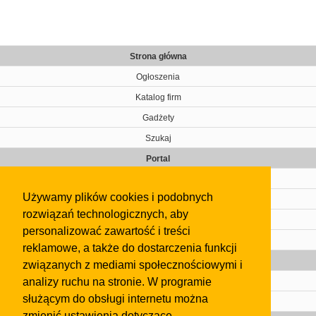
Strona główna
Ogłoszenia
Katalog firm
Gadżety
Szukaj
Portal
Cennik
Używamy plików cookies i podobnych
Kontakt
rozwiązań technologicznych, aby
Regulamin
personalizować zawartość i treści
Pomoc
reklamowe, a także do dostarczenia funkcji
Gazeta
związanych z mediami społecznościowymi i
analizy ruchu na stronie. W programie
Olkusz
służącym do obsługi internetu można
Kontakt
zmienić ustawienia dotyczące