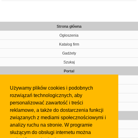
Strona główna
Ogłoszenia
Katalog firm
Gadżety
Szukaj
Portal
Cennik
Używamy plików cookies i podobnych
Kontakt
rozwiązań technologicznych, aby
Regulamin
personalizować zawartość i treści
Pomoc
reklamowe, a także do dostarczenia funkcji
Gazeta
związanych z mediami społecznościowymi i
analizy ruchu na stronie. W programie
Olkusz
służącym do obsługi internetu można
Kontakt