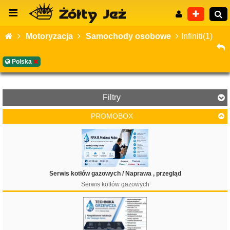
Motoryzacja
Samochody osobowe
Infiniti(1)
Polska
Wyszukiwanie zaawansowane
Filtry
PROMOBOX
Cena
Serwis kotłów gazowych / Naprawa , przegląd
Serwis kotłów gazowych