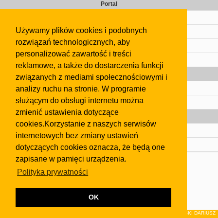
Portal
Cennik
Używamy plików cookies i podobnych
Kontakt
rozwiązań technologicznych, aby
Regulamin
personalizować zawartość i treści
Pomoc
reklamowe, a także do dostarczenia funkcji
Gazeta
związanych z mediami społecznościowymi i
analizy ruchu na stronie. W programie
Olkusz
służącym do obsługi internetu można
Kontakt
zmienić ustawienia dotyczące
Strefa dla biznesu
cookies.Korzystanie z naszych serwisów
Biura nieruchomości
internetowych bez zmiany ustawień
Dealerzy i autokomisy
dotyczących cookies oznacza, że będą one
zapisane w pamięci urządzenia.
Skontaktuj się z nami
Polityka prywatności
Korzystanie z tej strony oznacza akceptację postanowień
regulaminu
i
Polityki Prywatności
.
Klauzula FB
OK
© 2026Wydawnictwo NEON sp. z o.o. (dawniej: FIRMA NEON MAREK KLUCZEWSKI DARIUSZ