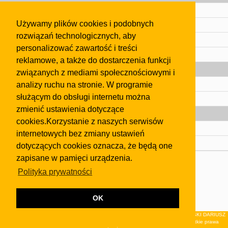
Cennik
Używamy plików cookies i podobnych
Kontakt
rozwiązań technologicznych, aby
Regulamin
personalizować zawartość i treści
Pomoc
reklamowe, a także do dostarczenia funkcji
Gazeta
związanych z mediami społecznościowymi i
analizy ruchu na stronie. W programie
Olkusz
służącym do obsługi internetu można
Kontakt
zmienić ustawienia dotyczące
Strefa dla biznesu
cookies.Korzystanie z naszych serwisów
Biura nieruchomości
internetowych bez zmiany ustawień
Dealerzy i autokomisy
dotyczących cookies oznacza, że będą one
zapisane w pamięci urządzenia.
Skontaktuj się z nami
Polityka prywatności
Korzystanie z tej strony oznacza akceptację postanowień
regulaminu
i
Polityki Prywatności
.
Klauzula FB
OK
© 2026Wydawnictwo NEON sp. z o.o. (dawniej: FIRMA NEON MAREK KLUCZEWSKI DARIUSZ
KRAWCZYK s.c.) z siedzibą w Olkuszu, ul.Żuradzka 15, 32-300 Olkusz . Wszystkie prawa