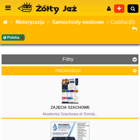
Motoryzacja
Samochody osobowe
Cadillac(0)
Polska
Wyszukiwanie zaawansowane
Filtry
PROMOBOX
ZAJĘCIA SZACHOWE
Akademia Szachowa dr Doroty...