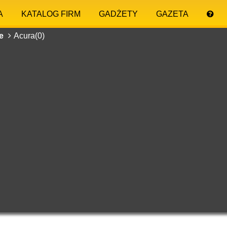
A
KATALOG FIRM
GADŻETY
GAZETA
we
Acura(0)