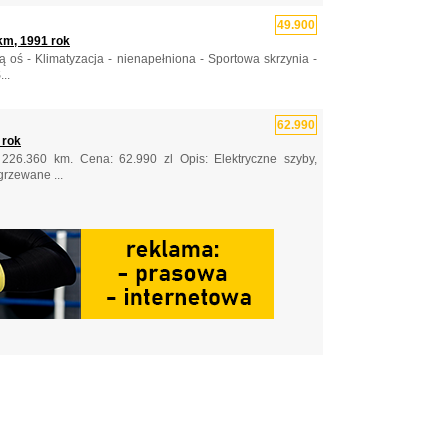
49.900
km, 1991 rok
oś - Klimatyzacja - nienapełniona - Sportowa skrzynia -
..
62.990
 rok
26.360 km. Cena: 62.990 zl Opis: Elektryczne szyby,
grzewane ...