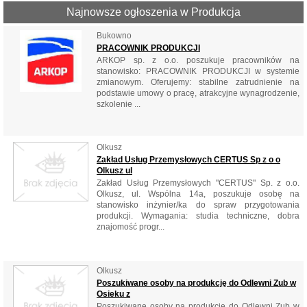
Najnowsze ogłoszenia w Produkcja
Bukowno
PRACOWNIK PRODUKCJI
ARKOP sp. z o.o. poszukuje pracowników na
stanowisko: PRACOWNIK PRODUKCJI w systemie
zmianowym. Oferujemy: stabilne zatrudnienie na
podstawie umowy o pracę, atrakcyjne wynagrodzenie,
szkolenie ...
Olkusz
Zakład Usług Przemysłowych CERTUS Sp z o o
Olkusz ul
Zakład Usług Przemysłowych "CERTUS" Sp. z o.o.
Olkusz, ul. Wspólna 14a, poszukuje osobę na
stanowisko inżynier/ka do spraw przygotowania
produkcji. Wymagania: studia techniczne, dobra
znajomość progr...
Olkusz
Poszukiwane osoby na produkcję do Odlewni Zub w
Osieku z
Poszukiwane osoby na produkcję do Odlewni Zub w