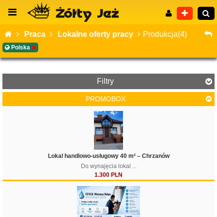
Praca
Lokalne oferty pracy
Produkcja(4)
Polska
Wyszukiwanie zaawansowane
Filtry
PROMOBOX
Filtruj
Lokal handlowo-usługowy 40 m² – Chrzanów
Do wynajęcia lokal ...
1.300 PLN