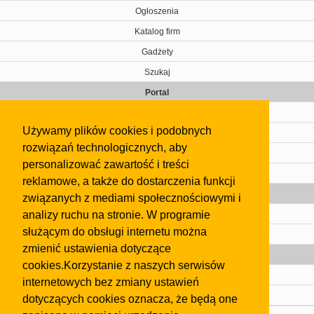
Ogłoszenia
Katalog firm
Gadżety
Szukaj
Portal
Cennik
Używamy plików cookies i podobnych
Kontakt
rozwiązań technologicznych, aby
Regulamin
personalizować zawartość i treści
Pomoc
reklamowe, a także do dostarczenia funkcji
Gazeta
związanych z mediami społecznościowymi i
analizy ruchu na stronie. W programie
Olkusz
służącym do obsługi internetu można
Kontakt
zmienić ustawienia dotyczące
Strefa dla biznesu
cookies.Korzystanie z naszych serwisów
Biura nieruchomości
internetowych bez zmiany ustawień
Dealerzy i autokomisy
dotyczących cookies oznacza, że będą one