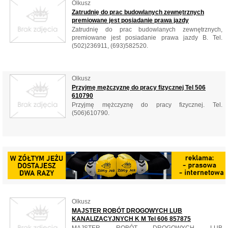
Olkusz
Zatrudnię do prac budowlanych zewnętrznych
premiowane jest posiadanie prawa jazdy
Zatrudnię do prac budowlanych zewnętrznych,
premiowane jest posiadanie prawa jazdy B. Tel.
(502)236911, (693)582520.
Olkusz
Przyjmę mężczyznę do pracy fizycznej Tel 506
610790
Przyjmę mężczyznę do pracy fizycznej. Tel.
(506)610790.
Olkusz
MAJSTER ROBÓT DROGOWYCH LUB
KANALIZACYJNYCH K M Tel 606 857875
MAJSTER ROBÓT DROGOWYCH LUB