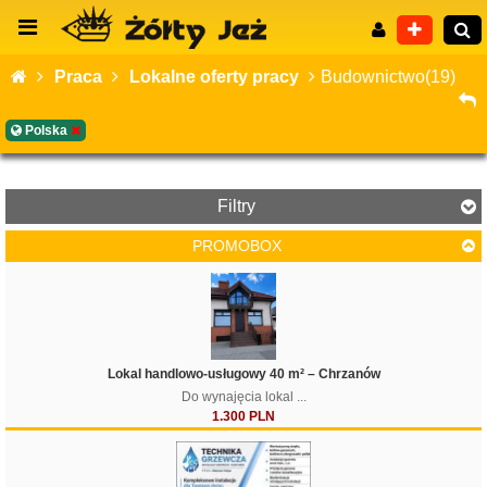
Praca
Lokalne oferty pracy
Budownictwo(19)
Polska
Wyszukiwanie zaawansowane
Filtry
PROMOBOX
Filtruj
Lokal handlowo-usługowy 40 m² – Chrzanów
Do wynajęcia lokal ...
1.300 PLN