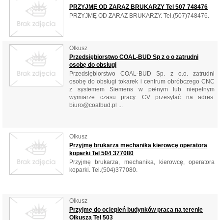
PRZYJMĘ OD ZARAZ BRUKARZY Tel 507 748476
PRZYJMĘ OD ZARAZ BRUKARZY. Tel.(507)748476.
Olkusz
Przedsiębiorstwo COAL-BUD Sp z o o zatrudni
osobę do obsługi
Przedsiębiorstwo COAL-BUD Sp. z o.o. zatrudni
osobę do obsługi tokarek i centrum obróbczego CNC
z systemem Siemens w pełnym lub niepełnym
wymiarze czasu pracy. CV przesyłać na adres:
biuro@coalbud.pl ...
Olkusz
Przyjmę brukarza mechanika kierowcę operatora
koparki Tel 504 377080
Przyjmę brukarza, mechanika, kierowcę, operatora
koparki. Tel.(504)377080.
Olkusz
Przyjmę do ociepleń budynków praca na terenie
Olkusza Tel 503