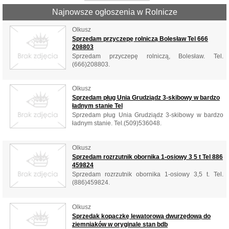
Najnowsze ogłoszenia w Rolnicze
Olkusz
Sprzedam przyczepę rolniczą Bolesław Tel 666
208803
Sprzedam przyczepę rolniczą, Bolesław. Tel.
(666)208803.
Olkusz
Sprzedam pług Unia Grudziądz 3-skibowy w bardzo
ładnym stanie Tel
Sprzedam pług Unia Grudziądz 3-skibowy w bardzo
ładnym stanie. Tel.(509)536048.
Olkusz
Sprzedam rozrzutnik obornika 1-osiowy 3 5 t Tel 886
459824
Sprzedam rozrzutnik obornika 1-osiowy 3,5 t. Tel.
(886)459824.
Olkusz
Sprzedak kopaczkę lewatorową dwurzędową do
ziemniaków w oryginale stan bdb