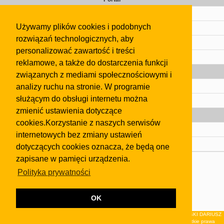
Cennik
Używamy plików cookies i podobnych
Kontakt
rozwiązań technologicznych, aby
Regulamin
personalizować zawartość i treści
Pomoc
reklamowe, a także do dostarczenia funkcji
Gazeta
związanych z mediami społecznościowymi i
analizy ruchu na stronie. W programie
Olkusz
służącym do obsługi internetu można
Kontakt
zmienić ustawienia dotyczące
Strefa dla biznesu
cookies.Korzystanie z naszych serwisów
Biura nieruchomości
internetowych bez zmiany ustawień
Dealerzy i autokomisy
dotyczących cookies oznacza, że będą one
zapisane w pamięci urządzenia.
Skontaktuj się z nami
Polityka prywatności
Korzystanie z tej strony oznacza akceptację postanowień
regulaminu
i
Polityki Prywatności
.
Klauzula FB
OK
© 2026Wydawnictwo NEON sp. z o.o. (dawniej: FIRMA NEON MAREK KLUCZEWSKI DARIUSZ
KRAWCZYK s.c.) z siedzibą w Olkuszu, ul.Żuradzka 15, 32-300 Olkusz . Wszystkie prawa