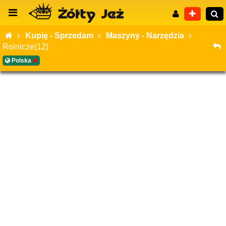
Kupię - Sprzedam
Maszyny - Narzędzia
Rolnicze(12)
Polska
Wyszukiwanie zaawansowane