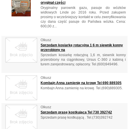
oryginał części
Oryginalny parownik gazu, pasuje do wózków
widłowych Linde po 2016 roku. Przed zakupem
prosimy o wcześniejszy kontakt w celu zweryfikowania
czy dana część pasuje do Państwa wózka. Cena:
600,00 z...
Olkusz
Sprzedam kosiarkę rotacyjną 1 6 m siewnik konny
przerobiony na
Sprzedam kosiarkę rotacyjną 1,6 m, siewnik konny
przerobiony na ciągnikowy, Ursus C-360 z kabiną i
turem zarejestrowany, opłacony. Tel.(600)949496.
Olkusz
Kombajn Anna zamienię na krowę Tel 690 889305
Kombajn Anna zamienię na krowę. Tel.(690)889305.
Olkusz
Sprzedam prasę kostkującą Tel 730 392742
Sprzedam prasę kostkującą . Tel.(730)392742