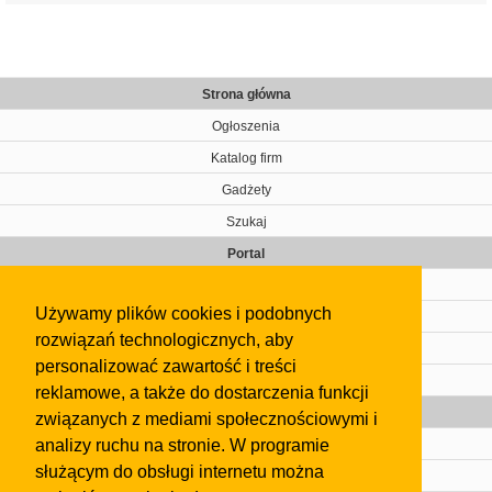
Strona główna
Ogłoszenia
Katalog firm
Gadżety
Szukaj
Portal
Cennik
Używamy plików cookies i podobnych
Kontakt
rozwiązań technologicznych, aby
Regulamin
personalizować zawartość i treści
Pomoc
reklamowe, a także do dostarczenia funkcji
Gazeta
związanych z mediami społecznościowymi i
analizy ruchu na stronie. W programie
Olkusz
służącym do obsługi internetu można
Kontakt