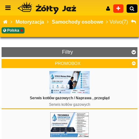
Motoryzacja
Samochody osobowe
Volvo(7)
Polska
Wyszukiwanie zaawansowane
Filtry
PROMOBOX
Cena
Serwis kotłów gazowych / Naprawa , przegląd
Serwis kotłów gazowych