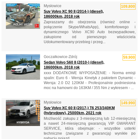
Mysłowice
109.800
Suv Volvo XC 90 II (2014-) (diesel),
186000km, 2018 rok
Zapraszamy do obejrzenia (również online -
połączenie Skype/WhatsApp), komfortowego i
dynamicznego Volvo XC90 Auto bezwypadkowe,
zakupione od pierwszego właściciela
Udokumentowany przebieg i przeg...
Goczałkowice-Zdrój
59.900
Sedan Volvo S60 II (2010-) (diesel),
186000km, 2018 rok
xxxx DODATKOWE WYPOSAŻENIE: - Norma emisji
spalin: Euro 6 - Wersja Kinetyk z pakietem Dynamic -
Wersja: 2.0 D2 120KM - Profesjonalnie podniesiona
moc na hamowni do 163KM / 355 Nm z wykresem - ...
Mysłowice
149.990
Suv Volvo XC 60 II (2017-) T6 253/340KM
(hybrydowy), 25000km, 2021 rok
Możliwość zakupu z 3-miesięczną lub 12-miesięczną
a nawet 24-miesięczną gwarancją VIP GWARANT
SERVICE, która obejmuje: - wszystkie usterki
techniczne (związane z gwarancją) wynikłe po
nabyciu pojazd...