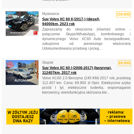
Mysłowice
150.800
Suv Volvo XC 60 II (2017-) (diesel),
94000km, 2023 rok
Zapraszamy do obejrzenia (również online -
połączenie Skype/WhatsApp), komfortowego i
dynamicznego Volvo XC60 Auto bezwypadkowe,
zakupione od pierwszego właściciela
Udokumentowany przebieg i przeg...
Słupsk
69.900
Suv Volvo XC 60 I (2008-2017) (benzyna),
112407km, 2017 rok
Volvo XC60 2.0 Benzyna (245 KM) 2017 rok, przebieg
112.407 km. Cena: 69.900 zł Opis: Elektryczne szyby
przód I tył, elektryczne lusterka, wspomaganie
kierownicy, wielofunkcyjna skórzana kie...