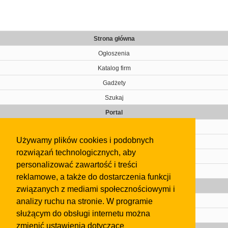
Strona główna
Ogłoszenia
Katalog firm
Gadżety
Szukaj
Portal
Cennik
Używamy plików cookies i podobnych
Kontakt
rozwiązań technologicznych, aby
Regulamin
personalizować zawartość i treści
Pomoc
reklamowe, a także do dostarczenia funkcji
Gazeta
związanych z mediami społecznościowymi i
analizy ruchu na stronie. W programie
Olkusz
służącym do obsługi internetu można
Kontakt
zmienić ustawienia dotyczące