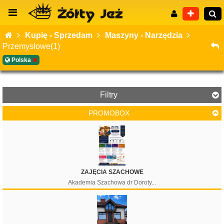
Kupię - Sprzedam
Maszyny - Narzędzia
Przemysłowe(1)
Polska
Wyszukiwanie zaawansowane
Filtry
PROMOBOX
Cena
ZAJĘCIA SZACHOWE
Akademia Szachowa dr Doroty...
Filtruj