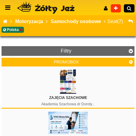
Motoryzacja
Samochody osobowe
Seat(7)
Polska
Wyszukiwanie zaawansowane
Filtry
PROMOBOX
Cena
ZAJĘCIA SZACHOWE
Akademia Szachowa dr Doroty...