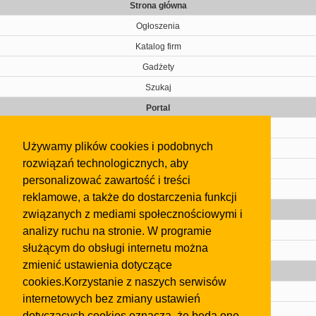
Strona główna
Ogłoszenia
Katalog firm
Gadżety
Szukaj
Portal
Cennik
Używamy plików cookies i podobnych
Kontakt
rozwiązań technologicznych, aby
Regulamin
personalizować zawartość i treści
Pomoc
reklamowe, a także do dostarczenia funkcji
Gazeta
związanych z mediami społecznościowymi i
analizy ruchu na stronie. W programie
Olkusz
służącym do obsługi internetu można
Kontakt
zmienić ustawienia dotyczące
Strefa dla biznesu
cookies.Korzystanie z naszych serwisów
Biura nieruchomości
internetowych bez zmiany ustawień
Dealerzy i autokomisy
dotyczących cookies oznacza, że będą one