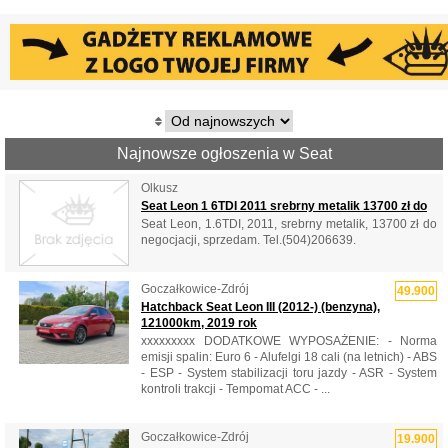
Najnowsze ogłoszenia w Seat
Olkusz
Seat Leon 1 6TDI 2011 srebrny metalik 13700 zł do
Seat Leon, 1.6TDI, 2011, srebrny metalik, 13700 zł do
negocjacji, sprzedam. Tel.(504)206639.
Goczałkowice-Zdrój
49.900
Hatchback Seat Leon III (2012-) (benzyna),
121000km, 2019 rok
xxxxxxxxx DODATKOWE WYPOSAŻENIE: - Norma
emisji spalin: Euro 6 - Alufelgi 18 cali (na letnich) - ABS
- ESP - System stabilizacji toru jazdy - ASR - System
kontroli trakcji - Tempomat ACC - ...
Goczałkowice-Zdrój
19.900