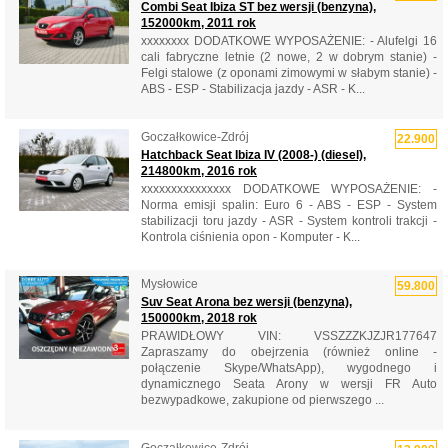
Combi Seat Ibiza ST bez wersji (benzyna),
152000km, 2011 rok
xxxxxxxx DODATKOWE WYPOSAŻENIE: - Alufelgi 16
cali fabryczne letnie (2 nowe, 2 w dobrym stanie) -
Felgi stalowe (z oponami zimowymi w słabym stanie) -
ABS - ESP - Stabilizacja jazdy - ASR - K...
Goczałkowice-Zdrój
22.900
Hatchback Seat Ibiza IV (2008-) (diesel),
214800km, 2016 rok
xxxxxxxxxxxxxxx DODATKOWE WYPOSAŻENIE: -
Norma emisji spalin: Euro 6 - ABS - ESP - System
stabilizacji toru jazdy - ASR - System kontroli trakcji -
Kontrola ciśnienia opon - Komputer - K...
Mysłowice
59.800
Suv Seat Arona bez wersji (benzyna),
150000km, 2018 rok
PRAWIDŁOWY VIN: VSSZZZKJZJR177647
Zapraszamy do obejrzenia (również online -
połączenie Skype/WhatsApp), wygodnego i
dynamicznego Seata Arony w wersji FR Auto
bezwypadkowe, zakupione od pierwszego ...
Goczałkowice-Zdrój