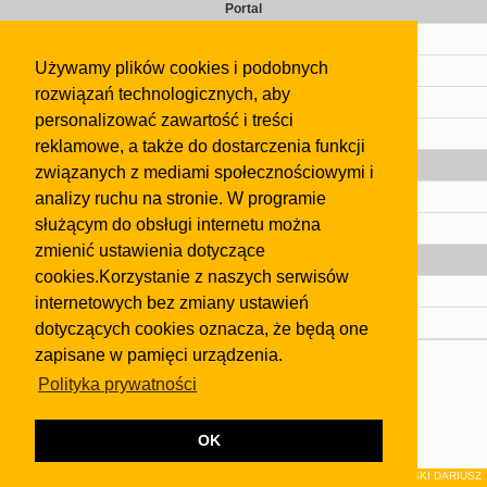
Portal
Cennik
Używamy plików cookies i podobnych
Kontakt
rozwiązań technologicznych, aby
Regulamin
personalizować zawartość i treści
Pomoc
reklamowe, a także do dostarczenia funkcji
Gazeta
związanych z mediami społecznościowymi i
analizy ruchu na stronie. W programie
Olkusz
służącym do obsługi internetu można
Kontakt
zmienić ustawienia dotyczące
Strefa dla biznesu
cookies.Korzystanie z naszych serwisów
Biura nieruchomości
internetowych bez zmiany ustawień
Dealerzy i autokomisy
dotyczących cookies oznacza, że będą one
zapisane w pamięci urządzenia.
Skontaktuj się z nami
Polityka prywatności
Korzystanie z tej strony oznacza akceptację postanowień
regulaminu
i
Polityki Prywatności
.
Klauzula FB
OK
© 2026Wydawnictwo NEON sp. z o.o. (dawniej: FIRMA NEON MAREK KLUCZEWSKI DARIUSZ