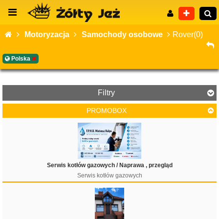
Motoryzacja
Samochody osobowe
Rover(0)
Polska
Wyszukiwanie zaawansowane
Filtry
PROMOBOX
Serwis kotłów gazowych / Naprawa , przegląd
Serwis kotłów gazowych