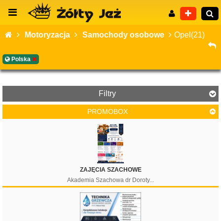
Motoryzacja
Samochody osobowe
Opel(21)
Polska
Wyszukiwanie zaawansowane
Filtry
PROMOBOX
Cena
ZAJĘCIA SZACHOWE
Akademia Szachowa dr Doroty...