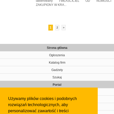
lakierowany I-WŁAŚCICIEL OD NOWOŚCI
ZAKUPIONY W KRA...
1
2
>
Strona główna
Ogłoszenia
Katalog firm
Gadżety
Szukaj
Portal
Cennik
Używamy plików cookies i podobnych
Kontakt
rozwiązań technologicznych, aby
Regulamin
personalizować zawartość i treści