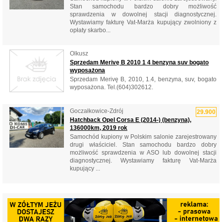
Stan samochodu bardzo dobry możliwość
sprawdzenia w dowolnej stacji diagnostycznej.
Wystawiamy fakturę Vat-Marża kupujący zwolniony z
opłaty skarbo...
Olkusz
Sprzedam Merivę B 2010 1 4 benzyna suv bogato
wyposażona
Sprzedam Merivę B, 2010, 1.4, benzyna, suv, bogato
wyposażona. Tel.(604)302612.
Goczałkowice-Zdrój
29.900
Hatchback Opel Corsa E (2014-) (benzyna),
136000km, 2019 rok
Samochód kupiony w Polskim salonie zarejestrowany
drugi właściciel. Stan samochodu bardzo dobry
możliwość sprawdzenia w ASO lub dowolnej stacji
diagnostycznej. Wystawiamy fakturę Vat-Marża
kupujący ...