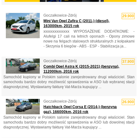
Goczałkowice-Zdrój
29.900
Mini Van Opel Zafira C (2011-) (diesel),
163000km, 2015 rok
xxxxxxxxxxxxxx WYPOSAŻENIE DODATKOWE: -
Alufelgi 17 cali na letnich oponach - Opony zimowe
nowe na felgach stalowych strukturalnych z kołpakami
- Skrzynia 6 biegów - ABS - ESP - Stabilizacja ja...
Goczałkowice-Zdrój
37.900
Combi Opel Astra K (2015-2021) (benzyna),
112000km, 2016 rok
Samochód kupiony w Polskim salonie zarejestrowany drugi właściciel. Stan
samochodu bardzo dobry możliwość sprawdzenia w ASO lub wybranej stacji
diagnostycznej. Wystawiamy fakturę Vat-Marża kupujący ...
Goczałkowice-Zdrój
26.900
Hatchback Opel Corsa E (2014-) (benzyna
gaz), 166000km, 2016 rok
Samochód kupiony w Polskim salonie zarejestrowany drugi właściciel. Stan
samochodu bardzo dobry możliwość sprawdzenia w ASO lub dowolnej stacji
diagnostycznej. Wystawiamy fakturę Vat-Marża kupujący ...