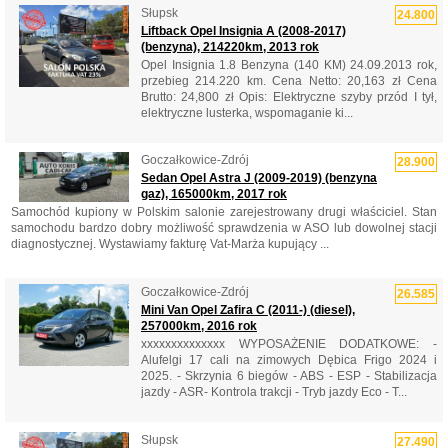
Słupsk
24.800
Liftback Opel Insignia A (2008-2017)
(benzyna), 214220km, 2013 rok
Opel Insignia 1.8 Benzyna (140 KM) 24.09.2013 rok,
przebieg 214.220 km. Cena Netto: 20,163 zł Cena
Brutto: 24,800 zł Opis: Elektryczne szyby przód I tył,
elektryczne lusterka, wspomaganie ki...
Goczałkowice-Zdrój
28.900
Sedan Opel Astra J (2009-2019) (benzyna
gaz), 165000km, 2017 rok
Samochód kupiony w Polskim salonie zarejestrowany drugi właściciel. Stan
samochodu bardzo dobry możliwość sprawdzenia w ASO lub dowolnej stacji
diagnostycznej. Wystawiamy fakturę Vat-Marża kupujący ...
Goczałkowice-Zdrój
26.585
Mini Van Opel Zafira C (2011-) (diesel),
257000km, 2016 rok
xxxxxxxxxxxxxx WYPOSAŻENIE DODATKOWE: -
Alufelgi 17 cali na zimowych Dębica Frigo 2024 i
2025. - Skrzynia 6 biegów - ABS - ESP - Stabilizacja
jazdy - ASR- Kontrola trakcji - Tryb jazdy Eco - T...
Słupsk
27.490