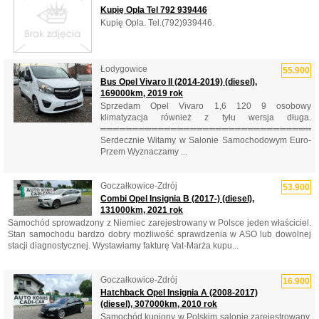
Kupię Opla Tel 792 939446
Kupię Opla. Tel.(792)939446.
Łodygowice
55.900
Bus Opel Vivaro II (2014-2019) (diesel),
169000km, 2019 rok
Sprzedam Opel Vivaro 1,6 120 9 osobowy
klimatyzacja również z tyłu wersja długa.
══════════════════════════════════
Serdecznie Witamy w Salonie Samochodowym Euro-
Przem Wyznaczamy ...
Goczałkowice-Zdrój
53.900
Combi Opel Insignia B (2017-) (diesel),
131000km, 2021 rok
Samochód sprowadzony z Niemiec zarejestrowany w Polsce jeden właściciel.
Stan samochodu bardzo dobry możliwość sprawdzenia w ASO lub dowolnej
stacji diagnostycznej. Wystawiamy fakturę Vat-Marża kupu...
Goczałkowice-Zdrój
16.900
Hatchback Opel Insignia A (2008-2017)
(diesel), 307000km, 2010 rok
Samochód kupiony w Polskim salonie zarejestrowany.