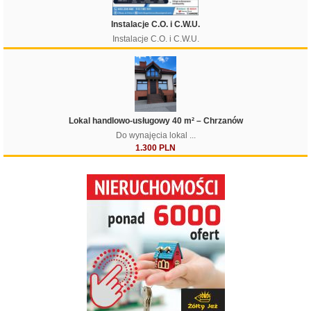
Instalacje C.O. i C.W.U.
Instalacje C.O. i C.W.U.
Lokal handlowo-usługowy 40 m² – Chrzanów
Do wynajęcia lokal ...
1.300 PLN
Filtruj