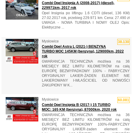
Combi Opel Insignia A (2008-2017) (diesel),
229971km, 2017 rok
Opel Insignia po liftingu 1.6 CDTI (diesel, 136 KM)
27.02.2017 rok, przebieg 229.971 km. Cena: 27.490 zł
UWAGA - NOWA TURBINA I NOWY OLEJ Opis:
Elektryczne ...
Mysłowice
38.130
Combi Opel Astra L (2021-) BENZYNA
TURBO MOC 145KM (benzyna), 129000km, 2022
rok
GWARANCJA TECHNICZNA możliwa na 36
MIESIĘCY BEZ LIMITU KILOMETRÓW na całą
EUROPĘ BEZWYPADKOWY 100% - FABRYCZNY
ORYGINALNY LAKIER-ŻADEN ELEMENT NIE
LAKIEROWANY I-WŁAŚCICIEL OD NOWOŚCI
ZAKUPIONY W K...
Mysłowice
60.081
Combi Opel Insignia B (2017-) 15 TURBO
MOC: 165 KM (benzyna), 87000km, 2020 rok
GWARANCJA TECHNICZNA możliwa na 36
MIESIĘCY BEZ LIMITU KILOMETRÓW na całą
EUROPĘ BEZWYPADKOWY 100%-FABRYCZNY
ORYGINALNY LAKIER-żaden element nie