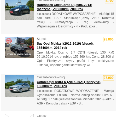
Goczałkowice-Zdrój
8.700
Hatchback Opel Corsa D (2006-2014)
(benzyna), 205000km, 2009 rok
xxxxxxxxx DODATKOWE WYPOSAŻENIE: - Alufelgi 15
cali - ABS - ESP - Stabilizacja jazdy - ASR - Kontrola
trakcji - Klimatyzacja - Reg. kierownicy -
Wspomaganie kierownicy - 4 x Poduszka ...
Słupsk
28.800
Suv Opel Mokka I (2012-2019) (diesel),
155460km, 2014 rok
Opel Mokka Cosmo 1.7 CDTI (diesel, 130 KM)
06.10.2014 rok, przebieg 155.460 km. Cena: 28.800 zł
Opis: Elektryczne szyby przód I tył, elektryczne
lusterka, wspomaganie kierownicy, wi...
Goczałkowice-Zdrój
27.900
Combi Opel Astra K (2015-2021) (benzyna),
166000km, 2018 rok
xxxxxxxxxx DODATKOWE WYPOSAŻENIE: - Wersja
wyposażenia Edition - Norma emisji spalin: Euro 6 -
Alufelgi 17 cali (wielosezonowe Michelin 2025) - ABS -
ASR - Kontrola trakcji - ESP - S...
Olkusz