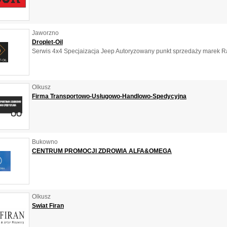
Jaworzno
Droplet-Oil
Serwis 4x4 Specjaizacja Jeep Autoryzowany punkt sprzedaży marek Rav
Olkusz
Firma Transportowo-Usługowo-Handlowo-Spedycyjna
Bukowno
CENTRUM PROMOCJI ZDROWIA ALFA&OMEGA
Olkusz
Swiat Firan