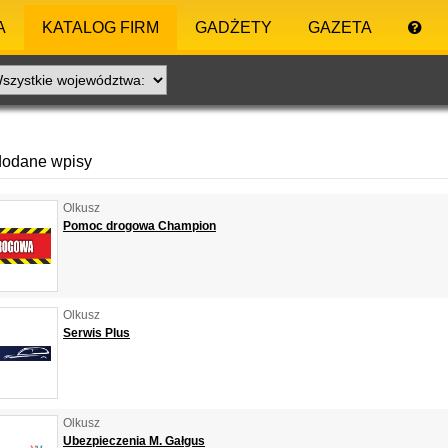
A
KATALOG FIRM
GADŻETY
GAZETA
dodane wpisy
Olkusz
Pomoc drogowa Champion
Olkusz
Serwis Plus
Olkusz
Ubezpieczenia M. Gałgus